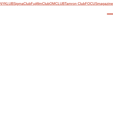
NYKLUB
SigmaClub
FujifilmClub
OMCLUB
Tamron Club
FOCUSmagazine
Men