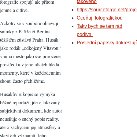
fotografie spojují, ale přitom
takového
jemně a citlivě.
https://sourceforge.net/proje
Oceňuji fotografickou
Ačkoliv se v souboru objevují
Taky bych se tam rád
snímky z Paříže či Berlína,
podíval
těžištěm zůstává Praha. Husák
Poslední paprsky dokreslují
jako rodák „odkojený Vltavou“
vnímá město jako své přirozené
prostředí a v jeho ulicích hledá
momenty, které v každodenním
shonu často přehlížíme.
Husákův rukopis se vymyká
běžné reportáži; jde o takzvaný
subjektivní dokument, kde autor
neusiluje o suchý popis reality,
ale o zachycení její atmosféry a
skrytých významů. Jeho