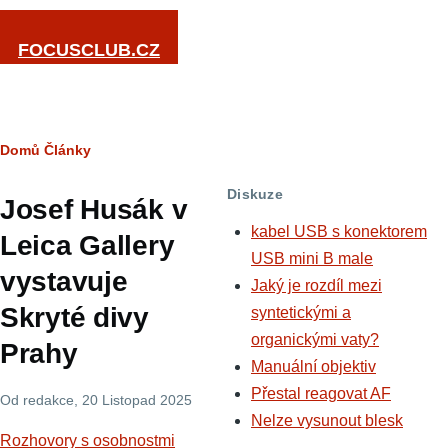
Přejít k hlavnímu obsahu
FOCUSCLUB.CZ
Drobečková
Domů
Články
navigace
Diskuze
Josef Husák v
kabel USB s konektorem
Leica Gallery
USB mini B male
vystavuje
Jaký je rozdíl mezi
Skryté divy
syntetickými a
organickými vaty?
Prahy
Manuální objektiv
Přestal reagovat AF
Od
redakce
, 20 Listopad 2025
Nelze vysunout blesk
Rozhovory s osobnostmi