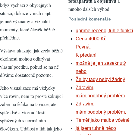
fotoaparátů
objektivů
a
a
když vychází z obyčejných
mnoho dalších výhod.
situací, dokáže v nich najít
Poslední komentáře
jemné významy a vizuální
momenty, které člověk běžně
uprime receno, tuhle funkci
přehlédne.
Cena 4000 Kč
Pevná.
Výstava ukazuje, jak zcela běžné
K předání
okolnosti mohou odkrývat
možná je jen zaseknutý
vlastní poetiku, pokud se na ně
nebo
díváme dostatečně pozorně.
Že by tady nebyl žádný
Jeho vizualizace má vždycky
Zdravím,
více rovin, není to prostě šokující
mám podobný problém
záběr na feťáka na lavičce, ale
Zdravím,
spíše dvě a více událostí
mám podobný problém,
spřažených s normálním
Téměř jako malba včetně
člověkem. Událost a lidi tak jeho
já jsem tuhně něco