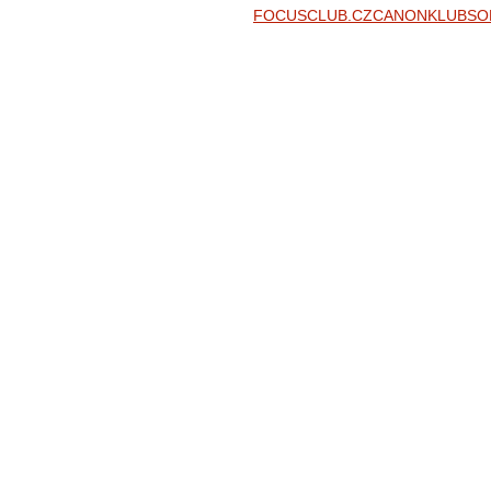
FOCUSCLUB.CZ
CANONKLUB
SO