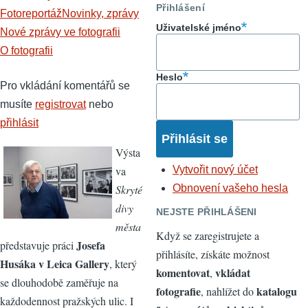
Přihlášení
Fotoreportáž
Novinky, zprávy
Uživatelské jméno
Nové zprávy ve fotografii
O fotografii
Heslo
Pro vkládání komentářů se
musíte
registrovat
nebo
přihlásit
Výsta
va
Vytvořit nový účet
Skryté
Obnovení vašeho hesla
divy
NEJSTE PŘIHLÁŠENI
města
Když se zaregistrujete a
Josefa
představuje práci
přihlásíte, získáte možnost
Husáka v Leica Gallery
, který
komentovat
vkládat
,
se dlouhodobě zaměřuje na
fotografie
katalogu
, nahlížet do
každodennost pražských ulic. I