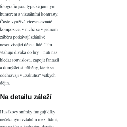
fotografie jsou typické jemným
humorem a vizuálními kontrasty.
Často využívá vícevrstevnaté
kompozice, v nichž se v jednom
záběru potkávají zdánlivě
nesouvisející děje a lidé. Tím
vtahuje diváka do hry – nutí nás
hledat souvislosti, zapojit fantazii
a domýšlet si příběhy, které se
odehrávají v „zákulisí“ velkých
dějin.
Na detailu záleží
Husákovy snímky fungují díky
nečekaným vztahům mezi lidmi,
prostředím a drobnými detaily.