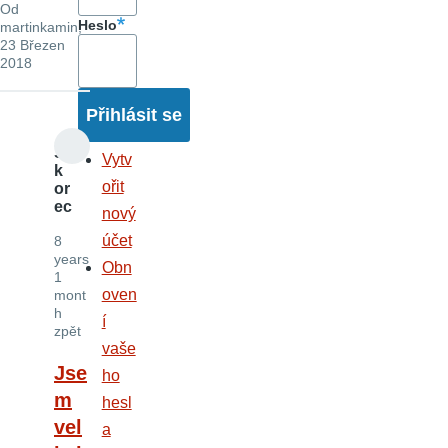
Od
Heslo
martinkamin
,
23 Březen
2018
S
Vytv
k
ořit
or
ec
nový
účet
8
years
Obn
1
oven
mont
h
í
zpět
vaše
Jse
ho
m
hesl
vel
a