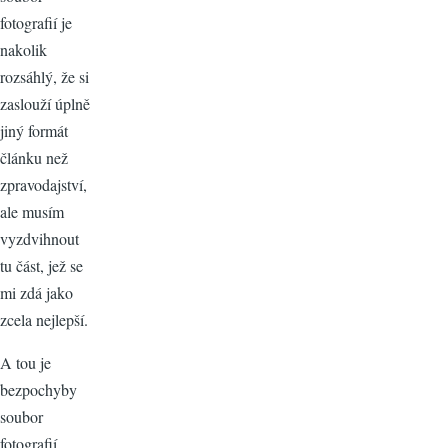
fotografií je
nakolik
rozsáhlý, že si
zaslouží úplně
jiný formát
článku než
zpravodajství,
ale musím
vyzdvihnout
tu část, jež se
mi zdá jako
zcela nejlepší.
A tou je
bezpochyby
soubor
fotografií,