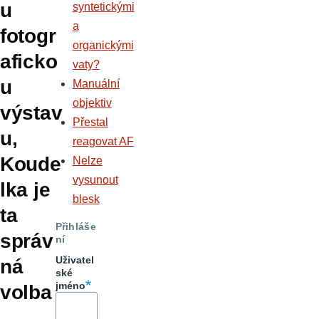
u
syntetickými
a
fotogr
organickými
aficko
vaty?
u
Manuální
objektiv
výstav
Přestal
u,
reagovat AF
Koude
Nelze
vysunout
lka je
blesk
ta
Přihláše
správ
ní
Uživatel
ná
ské
jméno
volba