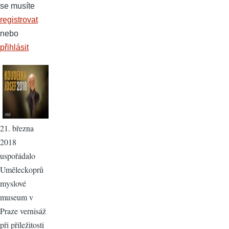
se musíte
registrovat
nebo
přihlásit
21. března
2018
uspořádalo
Uměleckoprů
myslové
museum v
Praze vernisáž
při příležitosti