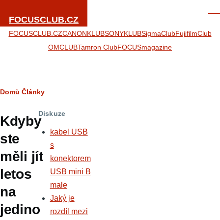
Přejít k hlavnímu obsahu
Men
FOCUSCLUB.CZ
FOCUSCLUB.CZ
CANONKLUB
SONYKLUB
SigmaClub
FujifilmClub
OMCLUB
Tamron Club
FOCUSmagazine
Drobečková
Domů
Články
navigace
Diskuze
Kdyby
kabel USB
ste
s
měli jít
konektorem
letos
USB mini B
male
na
Jaký je
jedino
rozdíl mezi