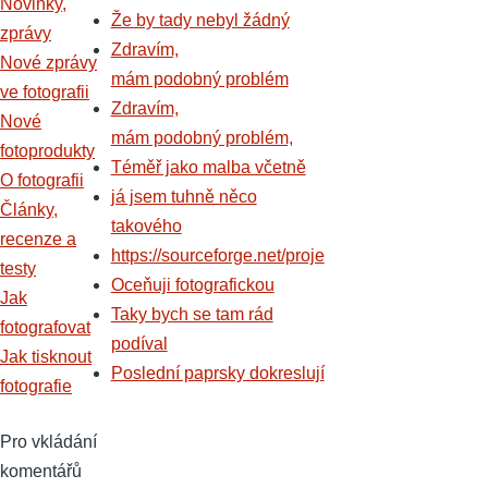
Novinky,
Že by tady nebyl žádný
zprávy
Zdravím,
Nové zprávy
mám podobný problém
ve fotografii
Zdravím,
Nové
mám podobný problém,
fotoprodukty
Téměř jako malba včetně
O fotografii
já jsem tuhně něco
Články,
takového
recenze a
https://sourceforge.net/proje
testy
Oceňuji fotografickou
Jak
Taky bych se tam rád
fotografovat
podíval
Jak tisknout
Poslední paprsky dokreslují
fotografie
Pro vkládání
komentářů