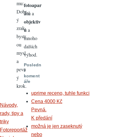
mu:
fotoapar
Dobr
átů
a
ý
objektiv
zrak,
ů
a
bystr
mnoho
ou
dalších
mysl
výhod.
a
Posledn
pevn
í
koment
ý
áře
krok.
uprime receno, tuhle funkci
Cena 4000 Kč
Návody,
Pevná.
rady, tipy a
K předání
triky
možná je jen zaseknutý
Fotoreportáž
nebo