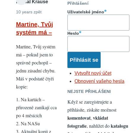
Michal Krause
Přihlášení
10 years zpět
Uživatelské jméno
Martine, Tvůj
systém má –
Heslo
Martine, Tvůj systém
má – pokud jsem to
správně pochopil –
jednu zásadní chybu.
Vytvořit nový účet
Máš v podstatě čtyři
Obnovení vašeho hesla
kopie:
NEJSTE PŘIHLÁŠENI
1. Na kartách –
Když se zaregistrujete a
přirozeně zanikají cca
přihlásíte, získáte možnost
po 4 měsících
komentovat
vkládat
,
2. Na NASu
fotografie
katalogu
, nahlížet do
3. Aktuální kopii z