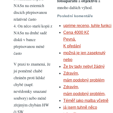
fotoaparátů
objektivů
a
a
NASu na externích
mnoho dalších výhod.
discích přepisovanou
Poslední komentáře
relativně často
4. On něco starší kopii z
uprime receno, tuhle funkci
NASu na druhé sadě
Cena 4000 Kč
disků v bance
Pevná.
přepisovanou méně
K předání
často
možná je jen zaseknutý
nebo
V praxi to znamená, že
Že by tady nebyl žádný
jsi poměrně chabě
Zdravím,
chráněn proti lidské
mám podobný problém
chybě (např.
Zdravím,
nevědomky smazané
mám podobný problém,
soubory) nebo méně
Téměř jako malba včetně
zřejmým chybám HW
já jsem tuhně něco
či SW