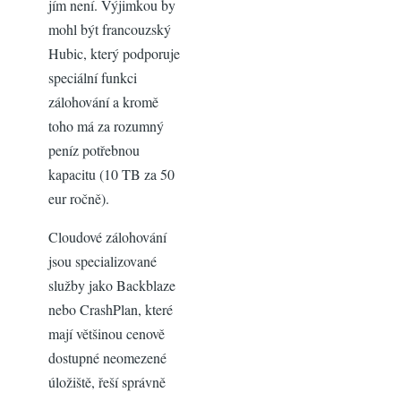
jím není. Výjimkou by
mohl být francouzský
Hubic, který podporuje
speciální funkci
zálohování a kromě
toho má za rozumný
peníz potřebnou
kapacitu (10 TB za 50
eur ročně).
Cloudové zálohování
jsou specializované
služby jako Backblaze
nebo CrashPlan, které
mají většinou cenově
dostupné neomezené
úložiště, řeší správně