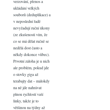
verzování, přenos a
ukládání velkých
souborů (deduplikace) a
v neposlední řadě
nevyžadují ruční úkony
(ze zkušenosti vím, že
co se má dělat ručně se
nedělá dost často a
někdy dokonce vůbec).
Prvotní záloha je u nich
ale problém, pokud jde
o stovky giga až
terabajty dat – málokdy
na ně jde nahrávat
plnou rychlostí vaší
linky, takže je to
většinou na týdny až