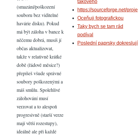
takového
(smazání/poškození
https://sourceforge.net/proje
souboru bez viditelné
Oceňuji fotografickou
havárie disku). Pokud
Taky bych se tam rád
má být záloha v bance k
podíval
něčemu dobrá, musíš jí
Poslední paprsky dokreslují
občas aktualizovat,
takže v relativně krátké
době (řádově měsíce?)
přepíšeš všude správné
soubory poškozenými a
máš smůlu. Spolehlivé
zálohování musí
verzovat a to alespoň
progresivně (starší verze
mají větší rozestupy),
ideálně ale při každé