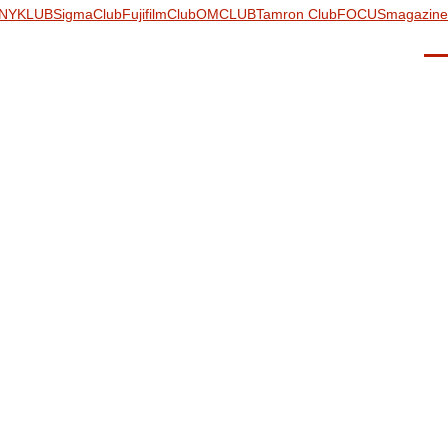
NYKLUB
SigmaClub
FujifilmClub
OMCLUB
Tamron Club
FOCUSmagazine
Men