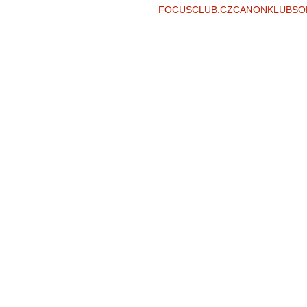
FOCUSCLUB.CZ
CANONKLUB
SO