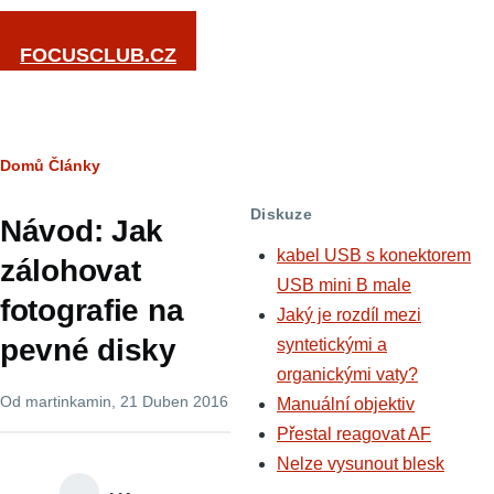
Přejít k hlavnímu obsahu
FOCUSCLUB.CZ
Drobečková
Domů
Články
navigace
Diskuze
Návod: Jak
kabel USB s konektorem
zálohovat
USB mini B male
fotografie na
Jaký je rozdíl mezi
pevné disky
syntetickými a
organickými vaty?
Od
martinkamin
, 21 Duben 2016
Manuální objektiv
Přestal reagovat AF
Nelze vysunout blesk