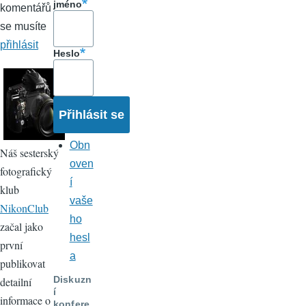
jméno
komentářů
se musíte
přihlásit
Heslo
Obn
Náš sesterský
oven
fotografický
í
klub
vaše
NikonClub
ho
začal jako
hesl
první
a
publikovat
Diskuzn
detailní
í
informace o
konfere