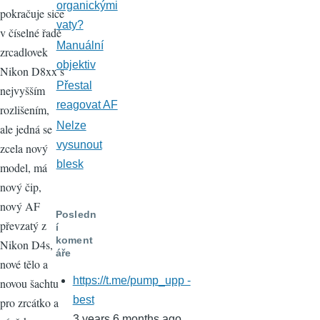
organickými
pokračuje sice
vaty?
v číselné řadě
Manuální
zrcadlovek
objektiv
Nikon D8xx s
Přestal
nejvyšším
reagovat AF
rozlišením,
Nelze
ale jedná se
vysunout
zcela nový
blesk
model, má
nový čip,
nový AF
Posledn
převzatý z
í
koment
Nikon D4s,
áře
nové tělo a
https://t.me/pump_upp -
novou šachtu
best
pro zrcátko a
3 years 6 months ago