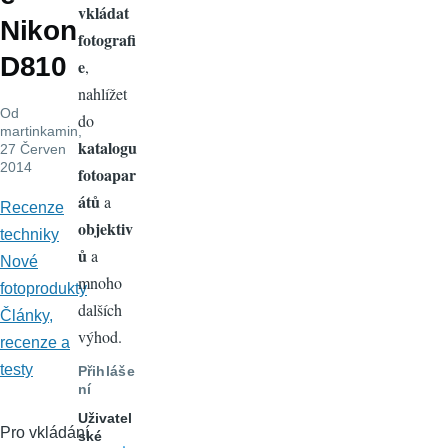
vkládat
Nikon
fotografi
D810
e
,
nahlížet
Od
do
martinkamin
,
katalogu
27 Červen
2014
fotoapar
átů
a
Recenze
objektiv
techniky
ů
a
Nové
mnoho
fotoprodukty
dalších
Články,
výhod.
recenze a
testy
Přihláše
ní
Uživatel
Pro vkládání
ské