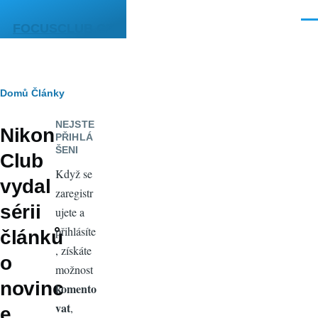
Přejít k hlavnímu obsahu
Men
FOCUSCLUB.CZ
Drobečková
Domů
Články
navigace
NEJSTE
Nikon
PŘIHLÁ
ŠENI
Club
Když se
vydal
zaregistr
sérii
ujete a
přihlásíte
článků
, získáte
o
možnost
novinc
komento
vat
,
e