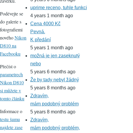
závěrku.
uprime receno, tuhle funkci
Podévejte se
4 years 1 month ago
do galerie s
Cena 4000 Kč
fotografiemi
Pevná.
nového
Nikon
K předání
D810 na
5 years 1 month ago
Facebooku
možná je jen zaseknutý
nebo
Přečíst o
5 years 6 months ago
parametrech
Že by tady nebyl žádný
Nikon D810
5 years 8 months ago
si můžete v
Zdravím,
tomto článku
mám podobný problém
Informace o
5 years 8 months ago
testu šumu
Zdravím,
najdete zase
mám podobný problém,