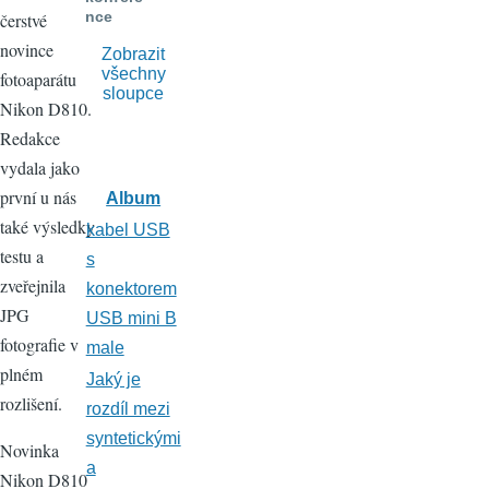
nce
čerstvé
novince
Zobrazit
všechny
fotoaparátu
sloupce
Nikon D810.
Redakce
vydala jako
první u nás
Album
také výsledky
kabel USB
testu a
s
zveřejnila
konektorem
JPG
USB mini B
fotografie v
male
plném
Jaký je
rozlišení.
rozdíl mezi
syntetickými
Novinka
a
Nikon D810