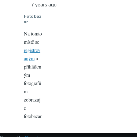
7 years ago
Fotobaz
ar
Na tomto
místě se
registrov
aným
a
přihlášen
ým
fotografů
m
zobrazuj
e
fotobazar
.