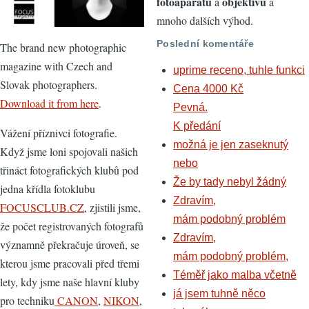
fotoaparátů
objektivů
a
a
mnoho dalších výhod.
Poslední komentáře
The brand new photographic
magazine with Czech and
uprime receno, tuhle funkci
Slovak photographers.
Cena 4000 Kč
Download it from here
.
Pevná.
K předání
Vážení příznivci fotografie.
možná je jen zaseknutý
Když jsme loni spojovali našich
nebo
třináct fotografických klubů pod
Že by tady nebyl žádný
jedna křídla fotoklubu
Zdravím,
FOCUSCLUB.CZ
, zjistili jsme,
mám podobný problém
že počet registrovaných fotografů
Zdravím,
významně překračuje úroveň, se
mám podobný problém,
kterou jsme pracovali před třemi
Téměř jako malba včetně
lety, kdy jsme naše hlavní kluby
já jsem tuhně něco
pro techniku
CANON
,
NIKON
,