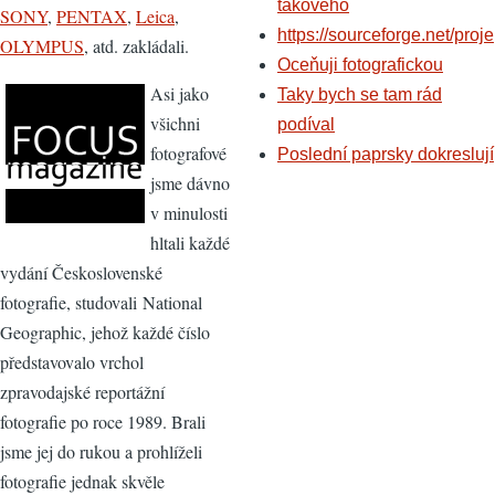
takového
SONY
,
PENTAX
,
Leica
,
https://sourceforge.net/proje
OLYMPUS
, atd. zakládali.
Oceňuji fotografickou
Asi jako
Taky bych se tam rád
všichni
podíval
fotografové
Poslední paprsky dokreslují
jsme dávno
v minulosti
hltali každé
vydání Československé
fotografie, studovali National
Geographic, jehož každé číslo
představovalo vrchol
zpravodajské reportážní
fotografie po roce 1989. Brali
jsme jej do rukou a prohlíželi
fotografie jednak skvěle