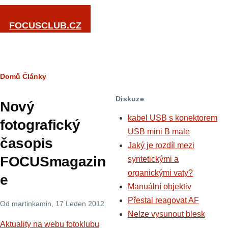
Přejít k hlavnímu obsahu
FOCUSCLUB.CZ
Drobečková
Domů
Články
navigace
Diskuze
Nový
kabel USB s konektorem
fotografický
USB mini B male
časopis
Jaký je rozdíl mezi
FOCUSmagazin
syntetickými a
organickými vaty?
e
Manuální objektiv
Přestal reagovat AF
Od
martinkamin
, 17 Leden 2012
Nelze vysunout blesk
Aktuality na webu fotoklubu