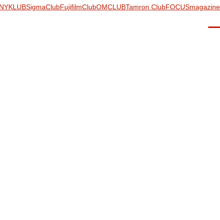
NYKLUB
SigmaClub
FujifilmClub
OMCLUB
Tamron Club
FOCUSmagazine
Men