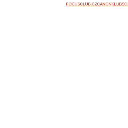
FOCUSCLUB.CZ
CANONKLUB
SO