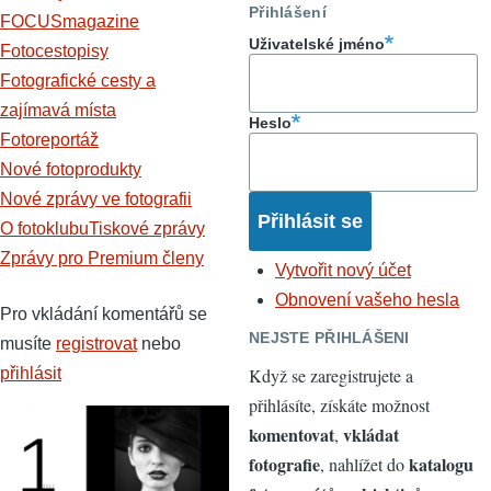
Přihlášení
FOCUSmagazine
Uživatelské jméno
Fotocestopisy
Fotografické cesty a
zajímavá místa
Heslo
Fotoreportáž
Nové fotoprodukty
Nové zprávy ve fotografii
O fotoklubu
Tiskové zprávy
Zprávy pro Premium členy
Vytvořit nový účet
Obnovení vašeho hesla
Pro vkládání komentářů se
NEJSTE PŘIHLÁŠENI
musíte
registrovat
nebo
přihlásit
Když se zaregistrujete a
přihlásíte, získáte možnost
komentovat
vkládat
,
fotografie
katalogu
, nahlížet do