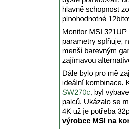
hlavně schopnost zob
plnohodnotné 12bito
Monitor MSI 321UP n
parametry splňuje, n
menší barevným gam
zajímavou alternati
Dále bylo pro mě zaj
ideální kombinace. 
SW270c
, byl vybav
palců. Ukázalo se mi
4K už je potřeba 32
výrobce MSI na kom