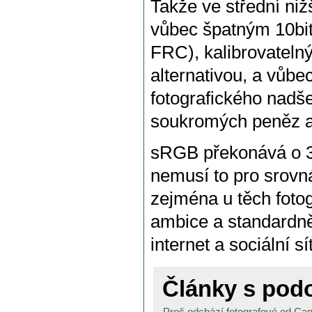
Takže ve střední nižš
vůbec špatným 10bi
FRC), kalibrovateln
alternativou, a vůb
fotografického nadše
soukromých peněz a 
sRGB překonává o 30 
nemusí to pro srovn
zejména u těch fotog
ambice a standardně
internet a sociální sí
Články s po
Proč odchází fotografové od Can