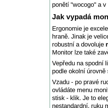
ponětí "wocogo" a v
Jak vypadá moni
Ergonomie je excele
hraně. Jinak je veli
robustní a dovoluje
Monitor lze také za
Vepředu na spodní li
podle okolní úrovně 
Vzadu - po pravé ruc
ovládáte menu monit
stisk - klik. Je to e
nestandardní, ruku m