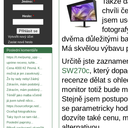
Takže da
Jméno:
*
chvíli č
Heslo:
*
jsem us
fotogra
dvěma důležitými b
Vytvořit nový účet
Zaslat nové heslo
Má skvělou výbavu p
Poslední komentáře
https://t.me/pump_upp -...
Určitě jste zazname
uprime receno, tuhle...
Cena 4000 Kč Pevná. K...
SW270c
, který do
možná je jen zaseknutý...
recenze dělat s ohle
Že by tady nebyl žádný
Zdravím, mám podobný...
monitor totiž bude mí
Zdravím, mám podobný...
Téměř jako malba včetně
Stejně jsem postupo
já jsem tuhně něco...
se parametricky hodí
https://sourceforge.net/...
Oceňuji fotografickou
dozvíte také cenu, 
Taky bych se tam rád...
Poslední paprsky...
alternativou.
Pěkně zachycený okamžik.