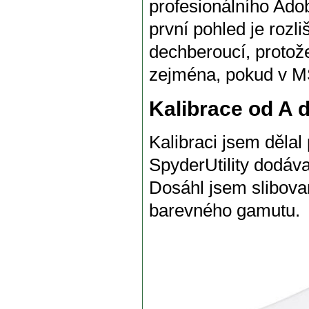
profesionálního A
první pohled je rozl
dechberoucí, protože
zejména, pokud v MS
Kalibrace od A 
Kalibraci jsem dělal
SpyderUtility dodá
Dosáhl jsem slibov
barevného gamutu.