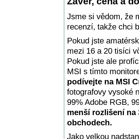
Závěr, cena a d
Jsme si vědom, že m
recenzí, takže chci 
Pokud jste amatérský
mezi 16 a 20 tisíci 
Pokud jste ale profí
MSI s tímto monito
podívejte na MSI 
fotografovy vysoké 
99% Adobe RGB, 99
menší rozlišení na 
obchodech.
Jako velkou nadstan