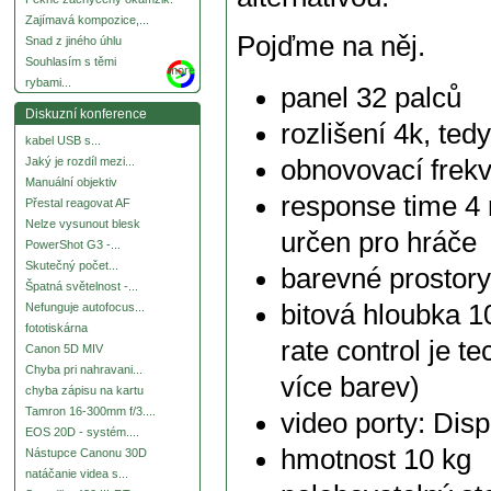
Zajímavá kompozice,...
Pojďme na něj.
Snad z jiného úhlu
Souhlasím s těmi
more
rybami...
panel 32 palců
Diskuzní konference
rozlišení 4k, te
kabel USB s...
obnovovací frek
Jaký je rozdíl mezi...
Manuální objektiv
response time 4 
Přestal reagovat AF
Nelze vysunout blesk
určen pro hráče
PowerShot G3 -...
Skutečný počet...
barevné prostor
Špatná světelnost -...
bitová hloubka 1
Nefunguje autofocus...
fototiskárna
rate control je t
Canon 5D MIV
Chyba pri nahravani...
více barev)
chyba zápisu na kartu
Tamron 16-300mm f/3....
video porty: Di
EOS 20D - systém....
hmotnost 10 kg
Nástupce Canonu 30D
natáčanie videa s...