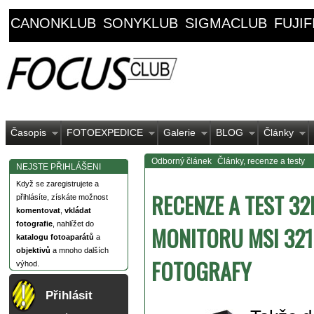
CANONKLUB
SONYKLUB
SIGMACLUB
FUJI
Časopis
FOTOEXPEDICE
Galerie
BLOG
Články
Odborný článek
Články, recenze a testy
NEJSTE PŘIHLÁŠENI
Když se zaregistrujete a
RECENZE A TEST 3
přihlásíte, získáte možnost
komentovat
,
vkládat
fotografie
, nahlížet do
MONITORU MSI 32
katalogu fotoaparátů
a
objektivů
a mnoho dalších
FOTOGRAFY
výhod.
Přihlásit