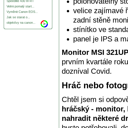
polohovatelný st
Speedlite 430 III-RT
Velmi pomalý start...
velice zajímavé 
Vyměnit Canon EOS...
Jak se starat o...
zadní stěně moni
objektívy na canon...
stínítko ve stand
panel je IPS a má
Monitor MSI 321U
prvním kvartále rok
dozníval Covid.
Hráč nebo fotog
Chtěl jsem si odpov
hráčský - monitor,
nahradit některé d
byste potřebovali, d