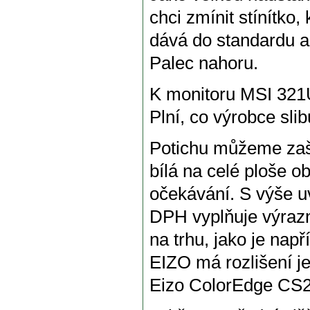
chci zmínit stínítko, 
dává do standardu a
Palec nahoru.
K monitoru MSI 321UP
Plní, co výrobce slib
Potichu můžeme zaše
bílá na celé ploše o
očekávání. S výše u
DPH vyplňuje výrazně
na trhu, jako je na
EIZO má rozlišení j
Eizo ColorEdge CS2