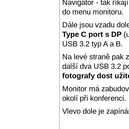
Navigator - tak říkaj
do menu monitoru.
Dále jsou vzadu dol
Type C port s DP
(u
USB 3.2 typ A a B.
Na levé straně pak z
další dva USB 3.2 po
fotografy dost uži
Monitor má zabudova
okolí při konferenci.
Vlevo dole je zapín