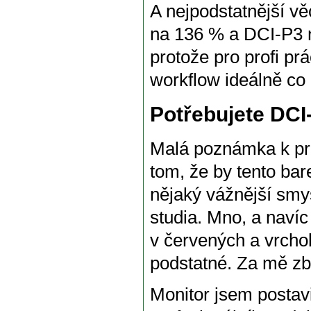
A nejpodstatnější v
na 136 % a DCI-P3 n
protože pro profi pr
workflow ideálně co 
Potřebujete DCI
Malá poznámka k pr
tom, že by tento bar
nějaký vážnější smys
studia. Mno, a navíc
v červených a vrchol
podstatné. Za mě zb
Monitor jsem postavi