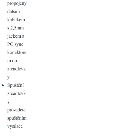
propojený
dalším
kablíkem
s 2,5mm
jackem a
PC sync
konektore
m do
zrcadlovk
y
Spuštění
zrcadlovk
y
provedete
spuštěním
vysílače