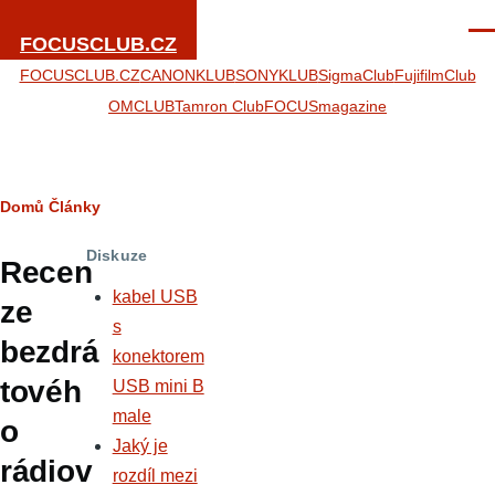
Přejít k hlavnímu obsahu
Men
FOCUSCLUB.CZ
FOCUSCLUB.CZ
CANONKLUB
SONYKLUB
SigmaClub
FujifilmClub
OMCLUB
Tamron Club
FOCUSmagazine
Drobečková
Domů
Články
navigace
Diskuze
Recen
kabel USB
ze
s
bezdrá
konektorem
tovéh
USB mini B
male
o
Jaký je
rádiov
rozdíl mezi