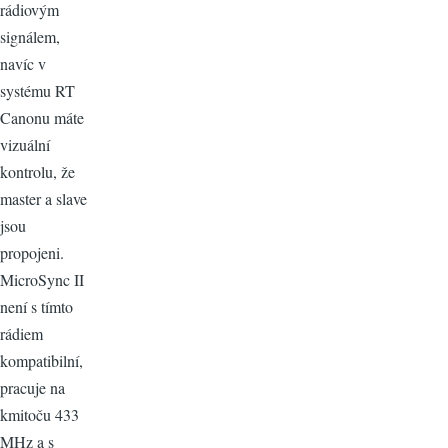
rádiovým
signálem,
navíc v
systému RT
Canonu máte
vizuální
kontrolu, že
master a slave
jsou
propojeni.
MicroSync II
není s tímto
rádiem
kompatibilní,
pracuje na
kmitoču 433
MHz a s