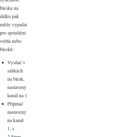
blesku na
dálku pak
může vypadat
pro spouštění
světla nebo
blesků:
Vysílač v
sáňkách
na blesk,
nastavený
kanál na 1
Příjimač
nastavený
na kanál
1, s
2,5mm