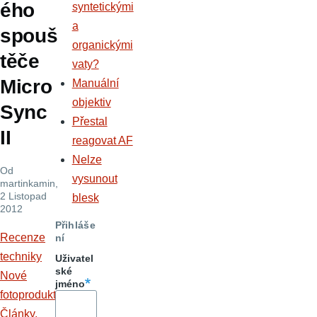
ého
syntetickými
a
spouš
organickými
těče
vaty?
Micro
Manuální
objektiv
Sync
Přestal
II
reagovat AF
Nelze
Od
vysunout
martinkamin
,
2 Listopad
blesk
2012
Přihláše
Recenze
ní
techniky
Uživatel
ské
Nové
jméno
fotoprodukty
Články,