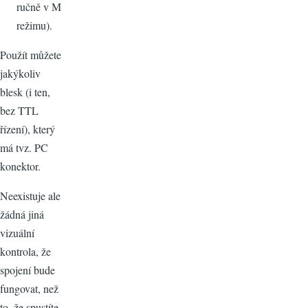
ručně v M
režimu).
Použít můžete
jakýkoliv
blesk (i ten,
bez TTL
řízení), který
má tvz. PC
konektor.
Neexistuje ale
žádná jiná
vizuální
kontrola, že
spojení bude
fungovat, než
to, že spustíte