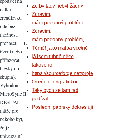
spouštět na
Že by tady nebyl žádný
dálku
Zdravím,
zrcadlovku
mám podobný problém
(ale bez
Zdravím,
možnosti
mám podobný problém,
přenášet TTL
Téměř jako malba včetně
řízení nebo
já jsem tuhně něco
přiřazovat
takového
blesky do
https://sourceforge.net/proje
skupin).
Oceňuji fotografickou
Výhodou
Taky bych se tam rád
MicroSync II
podíval
DIGITAL
Poslední paprsky dokreslují
může pro
někoho být,
že je
univerzální