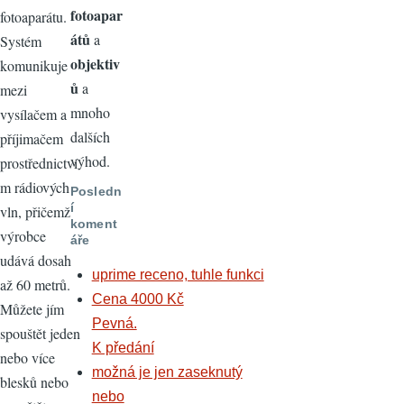
fotoapar
fotoaparátu.
átů
a
Systém
objektiv
komunikuje
ů
a
mezi
mnoho
vysílačem a
dalších
příjimačem
výhod.
prostřednictví
m rádiových
Posledn
í
vln, přičemž
koment
výrobce
áře
udává dosah
uprime receno, tuhle funkci
až 60 metrů.
Cena 4000 Kč
Můžete jím
Pevná.
spouštět jeden
K předání
nebo více
možná je jen zaseknutý
blesků nebo
nebo