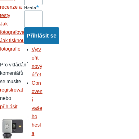
recenze a
Heslo
testy
Jak
fotografovat
Jak tisknout
fotografie
Vytv
ořit
Pro vkládání
nový
komentářů
účet
se musíte
Obn
registrovat
oven
nebo
í
přihlásit
vaše
ho
hesl
a