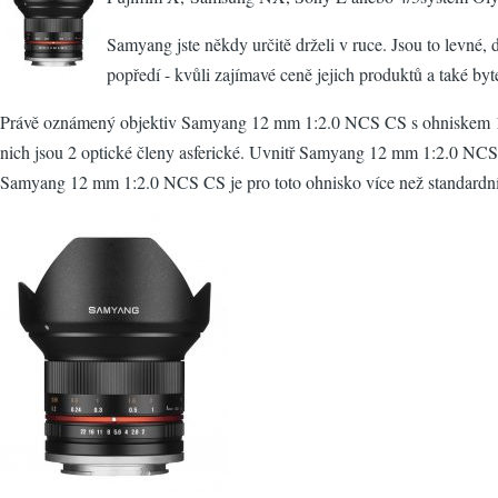
Samyang jste někdy určitě drželi v ruce. Jsou to levné, d
popředí - kvůli zajímavé ceně jejich produktů a také byt
Právě oznámený objektiv Samyang 12 mm 1:2.0 NCS CS s ohniskem 12 mm 
nich jsou 2 optické členy asferické. Uvnitř Samyang 12 mm 1:2.0 NCS C
Samyang 12 mm 1:2.0 NCS CS je pro toto ohnisko více než standardní - 