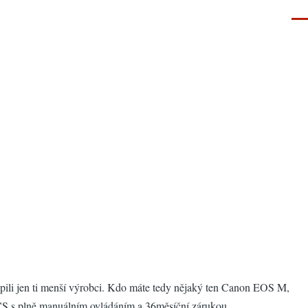
Men
hopili jen ti menší výrobci. Kdo máte tedy nějaký ten Canon EOS M,
 s plně manuálním ovládáním a 36měsíční zárukou.