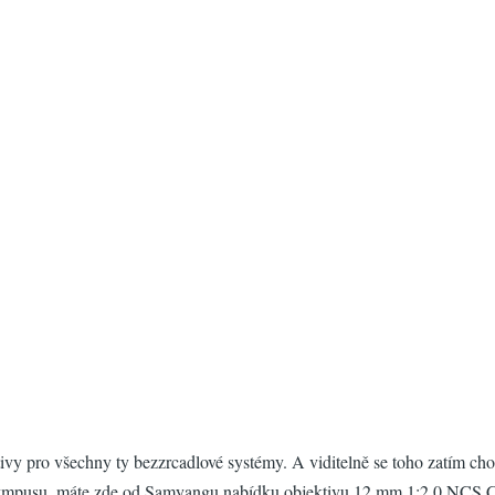
ktivy pro všechny ty bezzrcadlové systémy. A viditelně se toho zatím c
mpusu, máte zde od Samyangu nabídku objektivu 12 mm 1:2.0 NCS CS