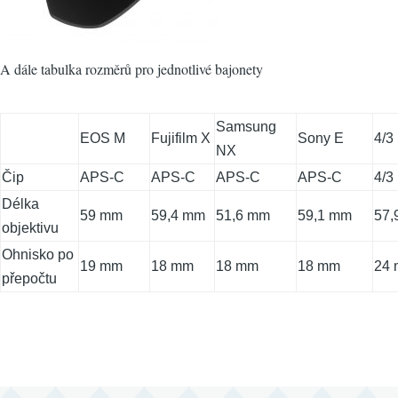
A dále tabulka rozměrů pro jednotlivé bajonety
Samsung
EOS M
Fujifilm X
Sony E
4/3
NX
Čip
APS-C
APS-C
APS-C
APS-C
4/3
Délka
59 mm
59,4 mm
51,6 mm
59,1 mm
57,
objektivu
Ohnisko po
19 mm
18 mm
18 mm
18 mm
24
přepočtu