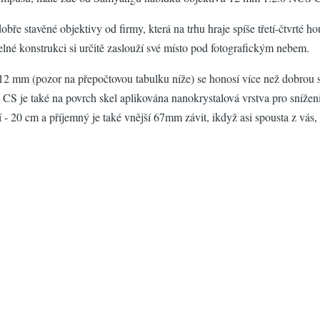
obře stavěné objektivy od firmy, která na trhu hraje spíše třetí-čtvrté ho
elné konstrukci si určitě zaslouží své místo pod fotografickým nebem.
(pozor na přepočtovou tabulku níže) se honosí více než dobrou světeln
S je také na povrch skel aplikována nanokrystalová vrstva pro snížení
20 cm a příjemný je také vnější 67mm závit, ikdyž asi spousta z vás, 