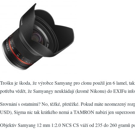
Trošku je škoda, že výrobce Samyang pro clonu použil jen 6 lamel, tak
potřeba vědět, že Samyangy neukládají (kromě Nikonu) do EXIFu infor
Srovnání s ostatními? No, těžké, přetěžké. Pokud máte neomezený ro
USD), Sigma nic tak krátkého nemá a TAMRON nabízí jen superzoom
Objektiv Samyang 12 mm 1:2.0 NCS CS váží od 235 do 260 gramů podle 