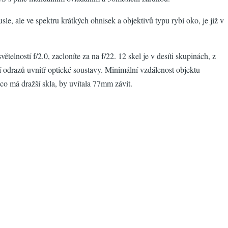
usle, ale ve spektru krátkých ohnisek a objektivů typu rybí oko, je již v
ostí f/2.0, zacloníte za na f/22. 12 skel je v desíti skupinách, z
 odrazů uvnitř optické soustavy. Minimální vzdálenost objektu
co má dražší skla, by uvítala 77mm závit.