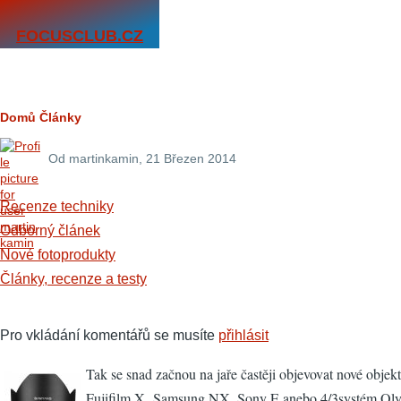
Přejít k hlavnímu obsahu
FOCUSCLUB.CZ
Drobečková
Domů
Články
navigace
Od
martinkamin
, 21 Březen 2014
Recenze techniky
Odborný článek
Nové fotoprodukty
Články, recenze a testy
Pro vkládání komentářů se musíte
přihlásit
Tak se snad začnou na jaře častěji objevovat nové obje
Fujifilm X, Samsung NX, Sony E anebo 4/3systém Oly