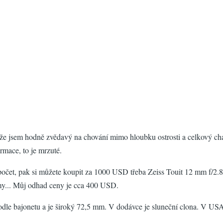
že jsem hodně zvědavý na chování mimo hloubku ostrosti a celkový chara
mace, to je mrzuté.
zpočet, pak si můžete koupit za 1000 USD třeba Zeiss Touit 12 mm f
y... Můj odhad ceny je cca 400 USD.
bajonetu a je široký 72,5 mm. V dodávce je sluneční clona. V USA má