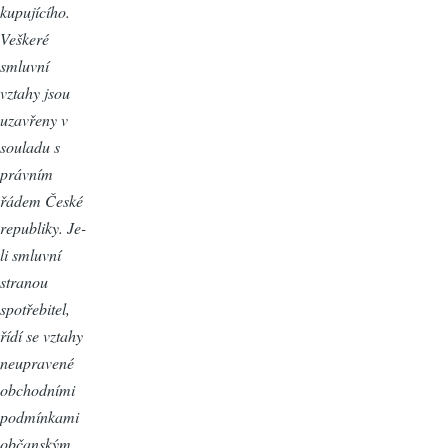
kupujícího.
Veškeré
smluvní
vztahy jsou
uzavřeny v
souladu s
právním
řádem České
republiky. Je-
li smluvní
stranou
spotřebitel,
řídí se vztahy
neupravené
obchodními
podmínkami
občanským