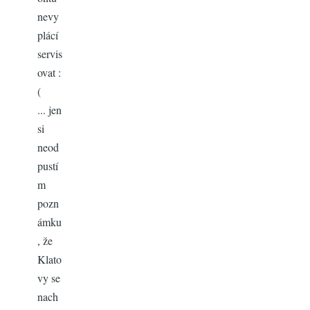
nevy
plácí
servis
ovat :
(
... jen
si
neod
pustí
m
pozn
ámku
, že
Klato
vy se
nach