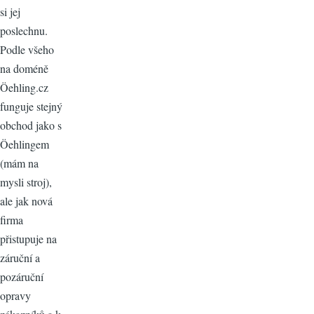
si jej
poslechnu.
Podle všeho
na doméně
Öehling.cz
funguje stejný
obchod jako s
Öehlingem
(mám na
mysli stroj),
ale jak nová
firma
přistupuje na
záruční a
pozáruční
opravy