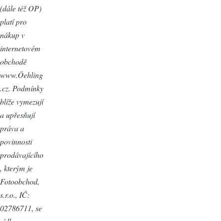
(dále též OP)
platí pro
nákup v
internetovém
obchodě
www.Öehling
.cz. Podmínky
blíže vymezují
a upřesňují
práva a
povinnosti
prodávajícího
, kterým je
Fotoobchod,
s.r.o., IČ:
02786711, se