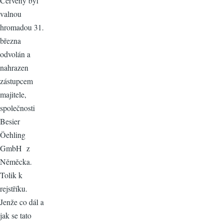
Červený byl
valnou
hromadou 31.
března
odvolán a
nahrazen
zástupcem
majitele,
společnosti
Besier
Öehling
GmbH z
Něměcka.
Tolik k
rejstříku.
Jenže co dál a
jak se tato