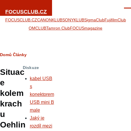
Přejít k hlavnímu obsahu
Men
FOCUSCLUB.CZ
FOCUSCLUB.CZ
CANONKLUB
SONYKLUB
SigmaClub
FujifilmClub
OMCLUB
Tamron Club
FOCUSmagazine
Drobečková
Domů
Články
navigace
Diskuze
Situac
kabel USB
e
s
kolem
konektorem
krach
USB mini B
male
u
Jaký je
Oehlin
rozdíl mezi