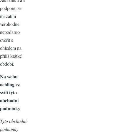
zákazníků a k
podpoře, se
mi zatím
věrohodně
nepodařilo
ověřit s
ohledem na
příliš krátké
období.
Na webu
oehling.cz
svítí tyto
obchodní
podmínky
Tyto obchodní
podmínky