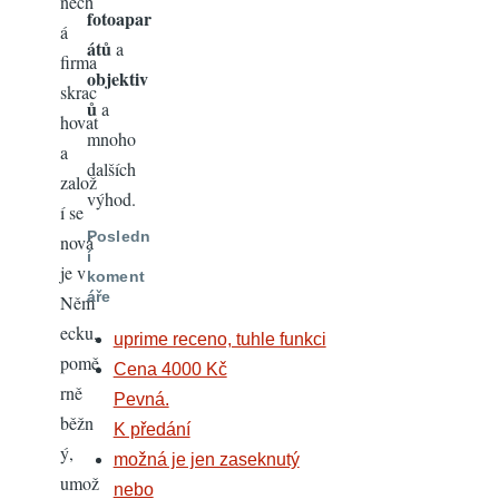
nech
fotoapar
á
átů
a
firma
objektiv
skrac
ů
a
hovat
mnoho
a
dalších
založ
výhod.
í se
Posledn
nová
í
je v
koment
áře
Něm
ecku,
uprime receno, tuhle funkci
pomě
Cena 4000 Kč
rně
Pevná.
běžn
K předání
ý,
možná je jen zaseknutý
umož
nebo