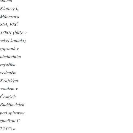
sídlem
Klatovy I,
Mánesova
864, PSČ
33901 (blíže v
sekci kontakt),
zapsaná v
obchodním
rejstříku
vedeném
Krajským
soudem v
Českých
Budějovicích
pod spisovou
značkou C
22575 a