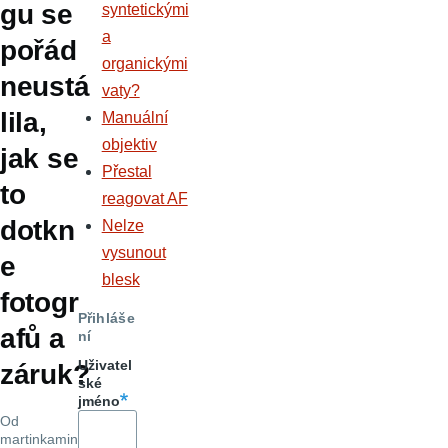
gu se
syntetickými
a
pořád
organickými
neustá
vaty?
lila,
Manuální
objektiv
jak se
Přestal
to
reagovat AF
dotkn
Nelze
vysunout
e
blesk
fotogr
Přihláše
afů a
ní
Uživatel
záruk?
ské
jméno
Od
martinkamin
,