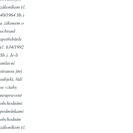
zákoníkem (č.
40/1964 Sb.)
a zákonem o
ochraně
spotřebitele
(č. 634/1992
Sb.). Je-li
smluvní
stranou jiný
subjekt, řídí
se vztahy
neupravené
obchodními
podmínkami
obchodním
zákoníkem (č.