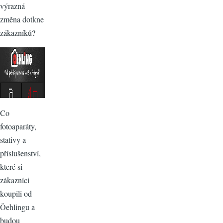
výrazná
změna dotkne
zákazníků?
Co
fotoaparáty,
stativy a
příslušenství,
které si
zákazníci
koupili od
Öehlingu a
budou