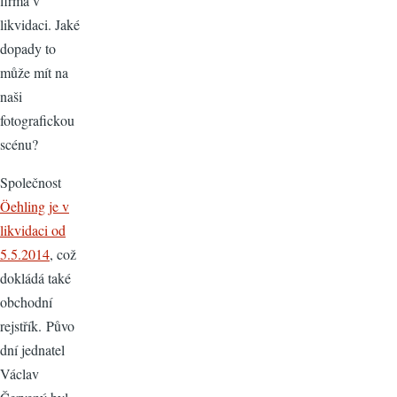
firma v
likvidaci. Jaké
dopady to
může mít na
naši
fotografickou
scénu?
Společnost
Öehling je v
likvidaci od
5.5.2014
, což
dokládá také
obchodní
rejstřík. Půvo
dní jednatel
Václav