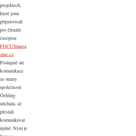
projektech,
které jsme
připravovali
pro čtenáře
časopisu
FOCUSmaga
zine.cz
.
Postupně ale
komunikace
ze strany
společnosti
Öehling
utichala, až
přestali
komunikovat
úplně. Nyní je