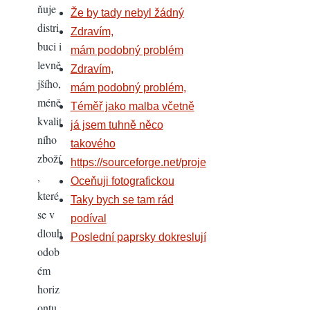
ňuje
Že by tady nebyl žádný
distri
Zdravím,
buci i
mám podobný problém
levně
Zdravím,
jšího,
mám podobný problém,
méně
Téměř jako malba včetně
kvalit
já jsem tuhně něco
ního
takového
zboží
https://sourceforge.net/proje
,
Oceňuji fotografickou
které
Taky bych se tam rád
se v
podíval
dlouh
Poslední paprsky dokreslují
odob
ém
horiz
ontu