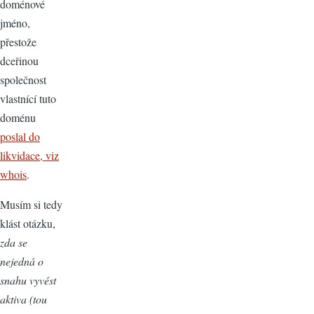
doménové
jméno,
přestože
dceřinou
společnost
vlastnící tuto
doménu
poslal do
likvidace, viz
whois
.
Musím si tedy
klást otázku,
zda se
nejedná o
snahu vyvést
aktiva (tou