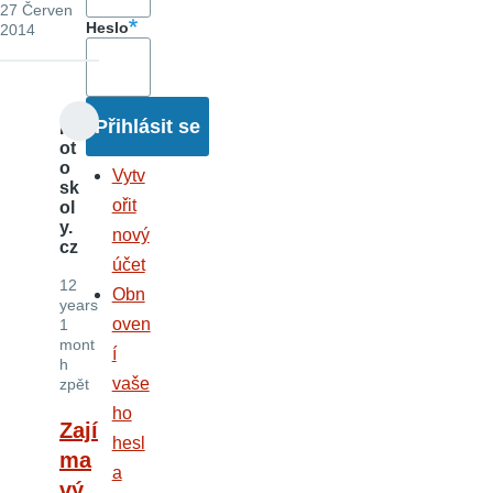
27 Červen
Heslo
2014
F
ot
o
Vytv
sk
ořit
ol
y.
nový
cz
účet
12
Obn
years
oven
1
mont
í
h
vaše
zpět
ho
Zají
hesl
ma
a
vý