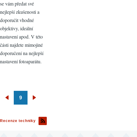
se vám předat své
nejlepší zkušenosti a
doporučit vhodné
objektivy, ideální
nastavení apod. V této
části najdete mimojiné
doporučení na nejlepší
nastavení fotoaparátu.
9
Pagination
Předchozí
Následující
stránka
stránka
Recenze techniky