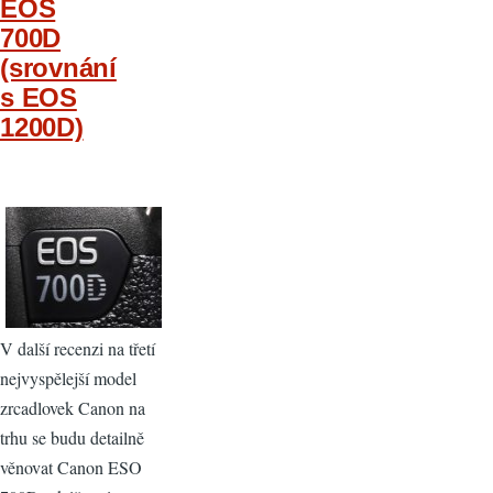
EOS
700D
(srovnání
s EOS
1200D)
V další recenzi na třetí
nejvyspělejší model
zrcadlovek Canon na
trhu se budu detailně
věnovat Canon ESO