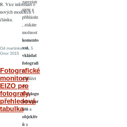
zaregistr
R. Více informací o
ujete a
nových modelech v
přihlásíte
článku.
, získáte
možnost
komento
vat
,
Od
martinkamin
, 5
Únor 2015
vkládat
fotografi
Fotografické
e
,
monitory
nahlížet
EIZO pro
do
fotografy,
katalogu
přehledová
fotoapar
tabulka
átů
a
objektiv
ů
a