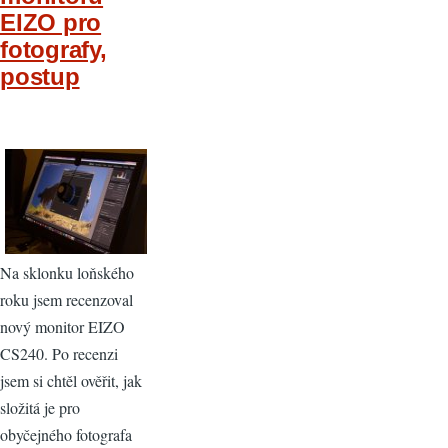
EIZO pro
fotografy,
postup
Na sklonku loňského
roku jsem recenzoval
nový monitor EIZO
CS240. Po recenzi
jsem si chtěl ověřit, jak
složitá je pro
obyčejného fotografa