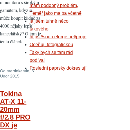
o monitoru s širokým
mám podobný problém,
gamutem, když si
Téměř jako malba včetně
může koupit klidně za
já jsem tuhně něco
4000 nějaký lepší
takového
kancelářský? O tom je
https://sourceforge.net/proje
tento článek.
Oceňuji fotografickou
Taky bych se tam rád
podíval
Poslední paprsky dokreslují
Od
martinkamin
, 5
Únor 2015
Tokina
AT-X 11-
20mm
f/2.8 PRO
DX je