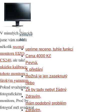
mnoho
dalších
výhod.
Posledn
í
V minulých článcích
koment
jsme vám nabídli
áře
několik
recenzí
uprime receno, tuhle funkci
monitoru EIZO
Cena 4000 Kč
CS240
, ale také
Pevná.
ukázku kalibrace
K předání
tohoto monitoru s
možná je jen zaseknutý
širokým gamutem
.
nebo
Pokud uvažujete o
Že by tady nebyl žádný
fotografickém
Zdravím,
monitoru, Proč by
mám podobný problém
fotograf měl uvažovat
Zdravím,