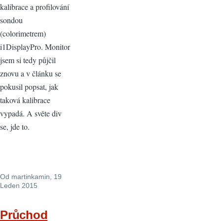
kalibrace a profilování
sondou
(colorimetrem)
i1DisplayPro. Monitor
jsem si tedy půjčil
znovu a v článku se
pokusil popsat, jak
taková kalibrace
vypadá. A světe div
se, jde to.
Od
martinkamin
, 19
Leden 2015
Průchod