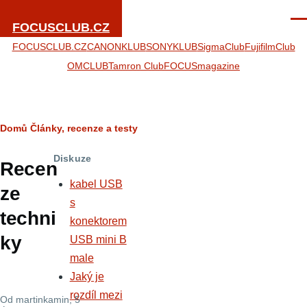
Přejít k hlavnímu obsahu
Men
FOCUSCLUB.CZ
FOCUSCLUB.CZ
CANONKLUB
SONYKLUB
SigmaClub
FujifilmClub
OMCLUB
Tamron Club
FOCUSmagazine
Drobečková
Domů
Články, recenze a testy
navigace
Diskuze
Recen
kabel USB
ze
s
techni
konektorem
ky
USB mini B
male
Jaký je
rozdíl mezi
Od
martinkamin
, 5