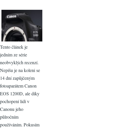
Tento článek je
jedním ze série
neobvyklých recenzí.
Nepíšu je na koleni se
14 dní zapůjčeným
fotoaparátem Canon
EOS 1200D, ale díky
pochopení lidí v
Canonu jeho
půlročním
používáním. Pokusím