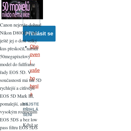
Heslo
Canon nejenže dohnal
Nikon D800(E), ale
ještě jej o dost velký
Obn
kus přeskočil, nabídl
oven
50megapixelový
í
model do fullframe
vaše
řady EOS 5D. V
ho
současnosti má tak 5D
hesl
rychlejší a citlivější
a
EOS 5D Mark III,
pomalejší, ale s
NEJSTE
PŘIHLÁ
vysokým rozlišením
ŠENI
EOS 5DS a bez low
Když se
pass filtru EOS 5DS