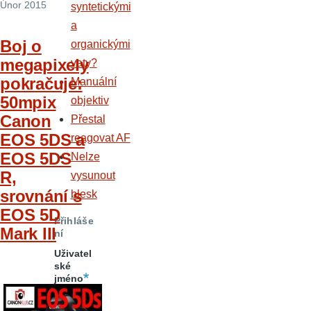
Únor 2015
syntetickými
a
Boj o
organickými
megapixely
vaty?
pokračuje:
Manuální
50mpix
objektiv
Canon
Přestal
EOS 5DS a
reagovat AF
EOS 5DS
Nelze
R,
vysunout
srovnání s
blesk
EOS 5D
Přihláše
Mark III
ní
Uživatel
ské
jméno