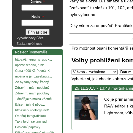
karty se složka 101 smaže a ukládá
Jméno:
*
"zafixovat" tu složku 101, 102, at
bylo vyfoceno.
Heslo:
*
Díky všem za odpověď. František
Vytvořit nový účet
Zaslat nové heslo
Pro možnost psaní komentářů s
Poslední komentáře
Volby prohlížení ko
https://t.me/pump_upp -...
uprime receno, tuhle...
Cena 4000 Kč Pevná. K...
možná je jen zaseknutý...
Vyberte si, jak chcete zobrazova
Že by tady nebyl žádný
25.11.2015 - 13:49 martinkami
Zdravím, mám podobný...
Zdravím, mám podobný...
Co je primární
Téměř jako malba včetně
já jsem tuhně něco...
RAW editor s k
https://sourceforge.net/...
Lightroom, vůbe
Oceňuji fotografickou
Taky bych se tam rád...
Poslední paprsky...
Pěkně zachycený okamžik.