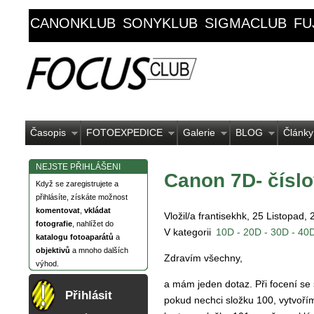
CANONKLUB
SONYKLUB
SIGMACLUB
FU
Časopis
FOTOEXPEDICE
Galerie
BLOG
Články
NEJSTE PŘIHLÁŠENI
Canon 7D- čísl
Když se zaregistrujete a
přihlásíte, získáte možnost
komentovat
,
vkládat
Vložil/a frantisekhk, 25 Listopad,
fotografie
, nahlížet do
V kategorii
10D - 20D - 30D - 40D
katalogu fotoaparátů
a
objektivů
a mnoho dalších
Zdravím všechny,
výhod.
a mám jeden dotaz. Při focení se
Přihlásit
pokud nechci složku 100, vytvoří