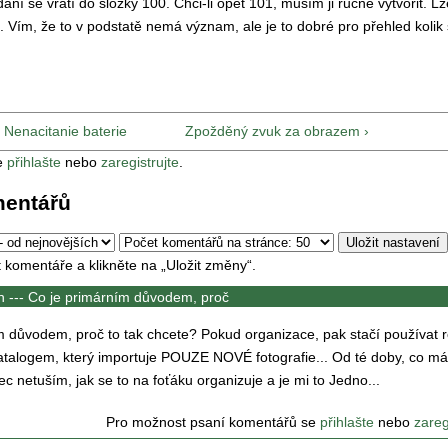
ní se vrátí do složky 100. Chci-li opět 101, musím ji ručně vytvořit. L
d. Vím, že to v podstatě nemá význam, ale je to dobré pro přehled kolik 
‹ Nenacitanie baterie
Zpožděný zvuk za obrazem ›
e
přihlašte
nebo
zaregistrujte
.
mentářů
t komentáře a klikněte na „Uložit změny“.
n ---
Co je primárním důvodem, proč
m důvodem, proč to tak chcete? Pokud organizace, pak stačí používat
atalogem, který importuje POUZE NOVÉ fotografie... Od té doby, co m
c netuším, jak se to na foťáku organizuje a je mi to Jedno...
Pro možnost psaní komentářů se
přihlašte
nebo
zareg