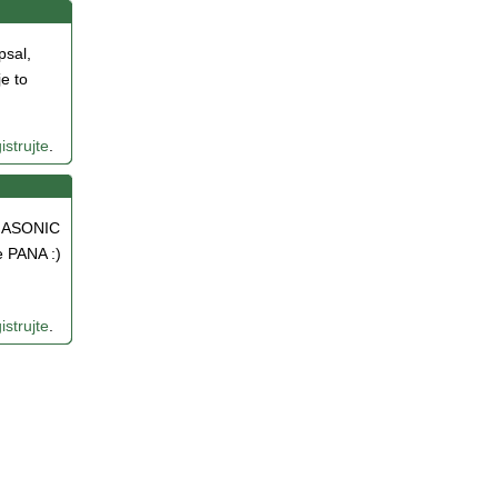
psal,
e to
istrujte
.
PANASONIC
e PANA :)
istrujte
.