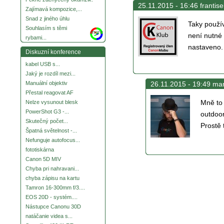
25.11.2015 - 16:46 frantise
Zajímavá kompozice,...
Snad z jiného úhlu
Taky použív
Souhlasím s těmi
more
není nutné 
rybami...
nastaveno.
Diskuzní konference
kabel USB s...
Jaký je rozdíl mezi...
26.11.2015 - 19:49 mar
Manuální objektiv
Přestal reagovat AF
Mně to 
Nelze vysunout blesk
PowerShot G3 -...
outdoor
Skutečný počet...
Prostě 
Špatná světelnost -...
Nefunguje autofocus...
fototiskárna
Canon 5D MIV
Chyba pri nahravani...
chyba zápisu na kartu
Tamron 16-300mm f/3....
EOS 20D - systém....
Nástupce Canonu 30D
natáčanie videa s...