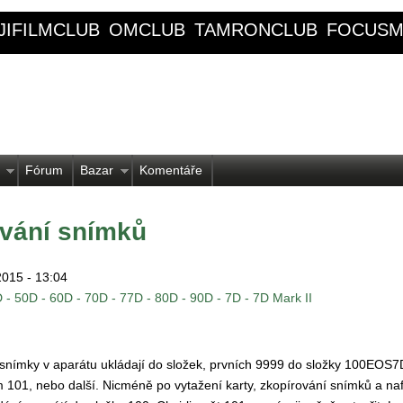
JIFILMCLUB
OMCLUB
TAMRONCLUB
FOCUSM
Fórum
Bazar
Komentáře
ování snímků
 2015 - 13:04
 - 50D - 60D - 70D - 77D - 80D - 90D - 7D - 7D Mark II
 snímky v aparátu ukládají do složek, prvních 9999 do složky 100EOS7
m 101, nebo další. Nicméně po vytažení karty, zkopírování snímků a n