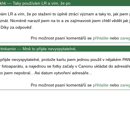
khk ---
Taky používám LR a vím, že po
ám LR a vím, že po stažení to úplně ztrácí význam a taky to, jak jsem 
znát. Nicméně narazil jsem na to a ze zajímavosti jsem chtěl vědět jak j
 Díky za odpověď.
Pro možnost psaní komentářů se
přihlašte
nebo
zareg
tinkamin ---
Mně to přijde nevyspytatelné,
přijde nevyspytatelné, protože kartu jsem jednou použil v nějakém 
 fotoaparátu, a najednou se fotky začaly v Canonu ukládat do adresář
to jsem nepobral... Asi datum vytvoření adresáře...
Pro možnost psaní komentářů se
přihlašte
nebo
zareg