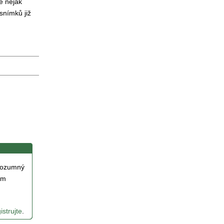
ze nějak
snímků již
 rozumný
ám
istrujte
.