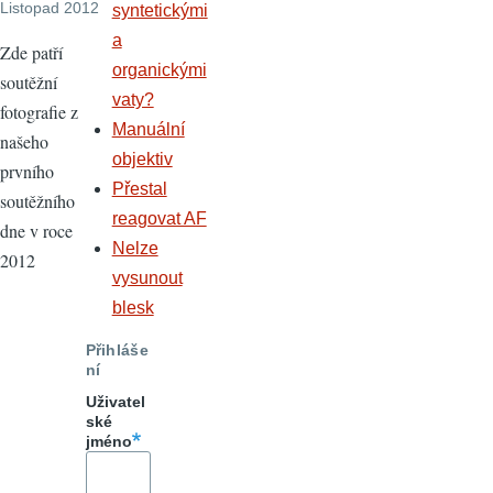
Listopad 2012
syntetickými
a
Zde patří
organickými
soutěžní
vaty?
fotografie z
Manuální
našeho
objektiv
prvního
Přestal
soutěžního
reagovat AF
dne v roce
Nelze
2012
vysunout
blesk
Přihláše
ní
Uživatel
ské
jméno