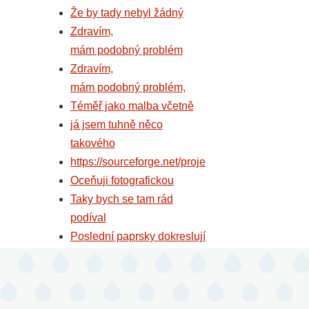
Že by tady nebyl žádný
Zdravím,
mám podobný problém
Zdravím,
mám podobný problém,
Téměř jako malba včetně
já jsem tuhně něco
takového
https://sourceforge.net/proje
Oceňuji fotografickou
Taky bych se tam rád
podíval
Poslední paprsky dokreslují