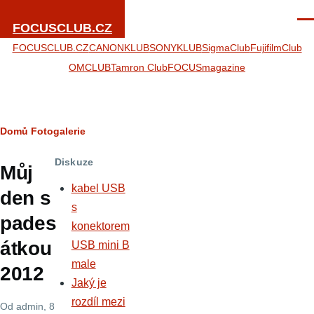
Přejít k hlavnímu obsahu
Men
FOCUSCLUB.CZ
FOCUSCLUB.CZ
CANONKLUB
SONYKLUB
SigmaClub
FujifilmClub
OMCLUB
Tamron Club
FOCUSmagazine
Drobečková
Domů
Fotogalerie
navigace
Diskuze
Můj
kabel USB
den s
s
pades
konektorem
átkou
USB mini B
male
2012
Jaký je
rozdíl mezi
Od
admin
, 8