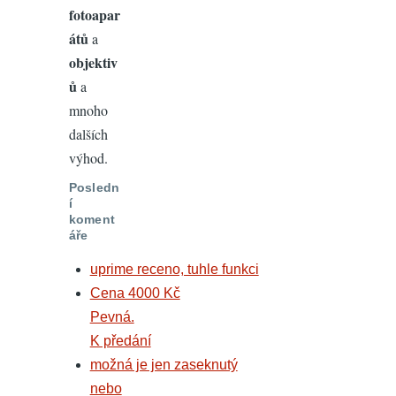
fotoapar
átů
a
objektiv
ů
a
mnoho
dalších
výhod.
Posledn
í
koment
áře
uprime receno, tuhle funkci
Cena 4000 Kč
Pevná.
K předání
možná je jen zaseknutý
nebo