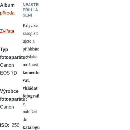
NEJSTE
Album
PŘIHLÁ
příroda
ŠENI
Když se
Zvířata
zaregistr
ujete a
přihlásíte
Typ
, získáte
fotoaparátu
možnost
Canon
komento
EOS 7D
vat
,
vkládat
Výrobce
fotografi
fotoaparátu
e
,
Canon
nahlížet
do
ISO
250
katalogu