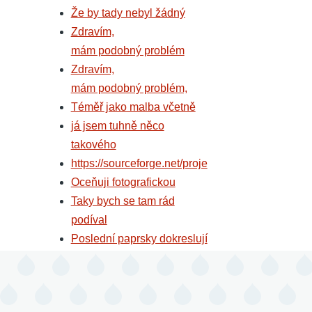
Že by tady nebyl žádný
Zdravím,
mám podobný problém
Zdravím,
mám podobný problém,
Téměř jako malba včetně
já jsem tuhně něco
takového
https://sourceforge.net/proje
Oceňuji fotografickou
Taky bych se tam rád
podíval
Poslední paprsky dokreslují