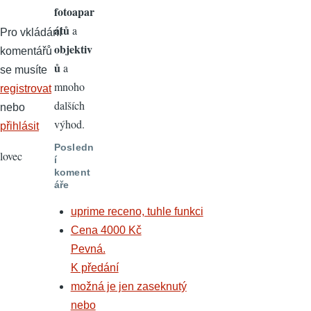
fotoapar
átů
a
Pro vkládání
objektiv
komentářů
ů
a
se musíte
mnoho
registrovat
dalších
nebo
výhod.
přihlásit
Posledn
lovec
í
koment
áře
uprime receno, tuhle funkci
Cena 4000 Kč
Pevná.
K předání
možná je jen zaseknutý
nebo