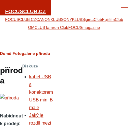
Přejít k hlavnímu obsahu
Men
FOCUSCLUB.CZ
FOCUSCLUB.CZ
CANONKLUB
SONYKLUB
SigmaClub
FujifilmClub
OMCLUB
Tamron Club
FOCUSmagazine
Drobečková
Domů
Fotogalerie
příroda
navigace
Diskuze
přírod
kabel USB
a
s
konektorem
USB mini B
male
Jaký je
Nabídnout
rozdíl mezi
k prodeji