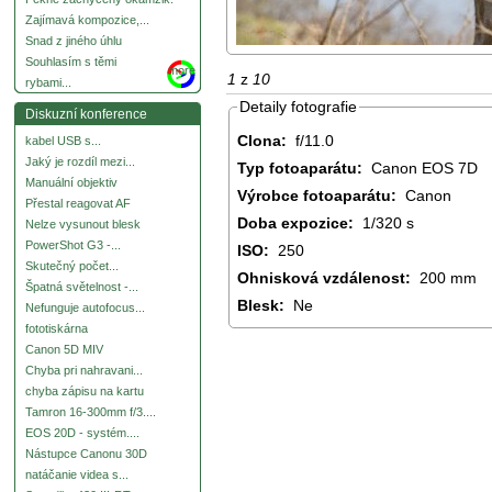
Zajímavá kompozice,...
Snad z jiného úhlu
Souhlasím s těmi
more
1
z
10
rybami...
Detaily fotografie
Diskuzní konference
Clona:
f/11.0
kabel USB s...
Jaký je rozdíl mezi...
Typ fotoaparátu:
Canon EOS 7D
Manuální objektiv
Výrobce fotoaparátu:
Canon
Přestal reagovat AF
Doba expozice:
1/320 s
Nelze vysunout blesk
PowerShot G3 -...
ISO:
250
Skutečný počet...
Ohnisková vzdálenost:
200 mm
Špatná světelnost -...
Blesk:
Ne
Nefunguje autofocus...
fototiskárna
Canon 5D MIV
Chyba pri nahravani...
chyba zápisu na kartu
Tamron 16-300mm f/3....
EOS 20D - systém....
Nástupce Canonu 30D
natáčanie videa s...