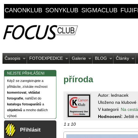
CANONKLUB
SONYKLUB
SIGMACLUB
FUJI
Časopis
FOTOEXPEDICE
Galerie
BLOG
Články
NEJSTE PŘIHLÁŠENI
příroda
Když se zaregistrujete a
přihlásíte, získáte možnost
komentovat
,
vkládat
Autor: lednacek
fotografie
, nahlížet do
Uloženo na klubové 
katalogu fotoaparátů
a
V kategorii
Na cest
objektivů
a mnoho dalších
Hodnocení:
Ještě 
výhod.
1
z
10
Přihlásit