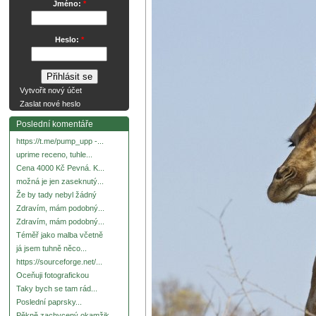
Jméno:
*
Heslo:
*
Vytvořit nový účet
Zaslat nové heslo
Poslední komentáře
https://t.me/pump_upp -...
uprime receno, tuhle...
Cena 4000 Kč Pevná. K...
možná je jen zaseknutý...
Že by tady nebyl žádný
Zdravím, mám podobný...
Zdravím, mám podobný...
Téměř jako malba včetně
já jsem tuhně něco...
https://sourceforge.net/...
Oceňuji fotografickou
Taky bych se tam rád...
Poslední paprsky...
Pěkně zachycený okamžik.