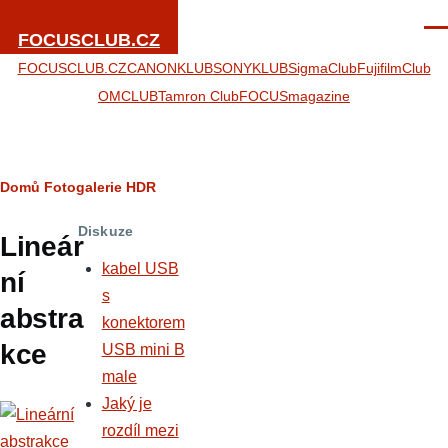
Přejít k hlavnímu obsahu
Men
FOCUSCLUB.CZ
FOCUSCLUB.CZ
CANONKLUB
SONYKLUB
SigmaClub
FujifilmClub
OMCLUB
Tamron Club
FOCUSmagazine
Drobečková
Domů
Fotogalerie
HDR
navigace
Diskuze
Lineár
kabel USB
ní
s
abstra
konektorem
kce
USB mini B
male
Jaký je
rozdíl mezi