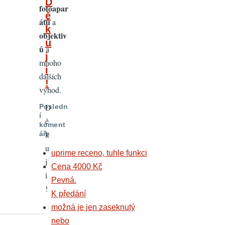
In
D
fotoapar
reply
ě
átů
a
to
k
objektiv
pěkné
u
ů
a
by
j
mnoho
fotopomper
i
dalších
!
výhod.
D
Posledn
í
ě
koment
k
áře
u
uprime receno, tuhle funkci
j
Cena 4000 Kč
i
Pevná.
!
K předání
možná je jen zaseknutý
nebo