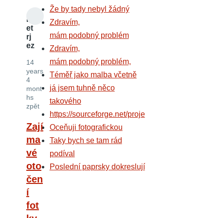
Že by tady nebyl žádný
P
Zdravím,
et
mám podobný problém
rj
ez
Zdravím,
mám podobný problém,
14
years
Téměř jako malba včetně
4
já jsem tuhně něco
mont
hs
takového
zpět
https://sourceforge.net/proje
Zají
Oceňuji fotografickou
ma
Taky bych se tam rád
vé
podíval
oto
Poslední paprsky dokreslují
čen
í
fot