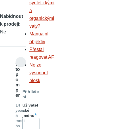
syntetickými
a
Nabídnout
organickými
k prodeji
vaty?
Ne
Manuální
objektiv
Přestal
reagovat AF
fo
Nelze
to
vysunout
p
o
blesk
m
p
Přihláše
er
ní
14
Uživatel
years
ské
5
jméno
mont
hs