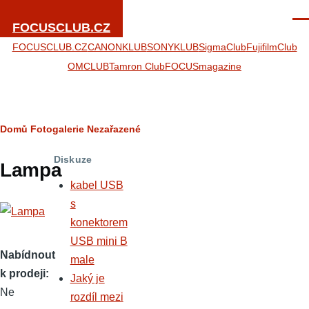
Přejít k hlavnímu obsahu
Men
FOCUSCLUB.CZ
FOCUSCLUB.CZ
CANONKLUB
SONYKLUB
SigmaClub
FujifilmClub
OMCLUB
Tamron Club
FOCUSmagazine
Drobečková
Domů
Fotogalerie
Nezařazené
navigace
Diskuze
Lampa
kabel USB
s
konektorem
USB mini B
Nabídnout
male
k prodeji
Jaký je
Ne
rozdíl mezi