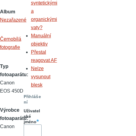
syntetickými
a
Album
organickými
Nezařazené
vaty?
Manuální
Černobílá
objektiv
fotografie
Přestal
reagovat AF
Typ
Nelze
fotoaparátu
vysunout
Canon
blesk
EOS 450D
Přihláše
ní
Výrobce
Uživatel
ské
fotoaparátu
jméno
Canon