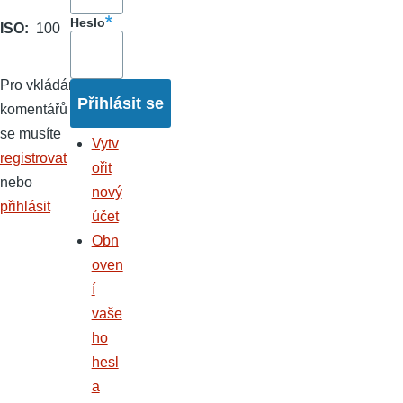
Heslo
ISO
100
Pro vkládání
komentářů
se musíte
Vytv
registrovat
ořit
nebo
nový
přihlásit
účet
Obn
oven
í
vaše
ho
hesl
a