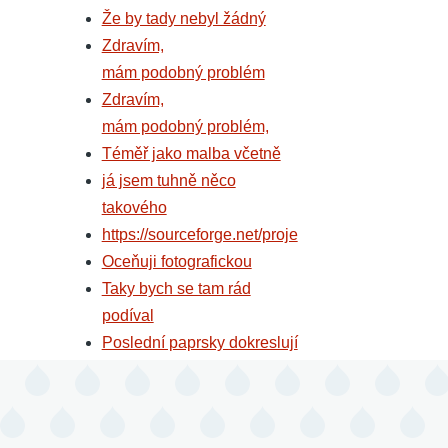
Že by tady nebyl žádný
Zdravím,
mám podobný problém
Zdravím,
mám podobný problém,
Téměř jako malba včetně
já jsem tuhně něco
takového
https://sourceforge.net/proje
Oceňuji fotografickou
Taky bych se tam rád
podíval
Poslední paprsky dokreslují