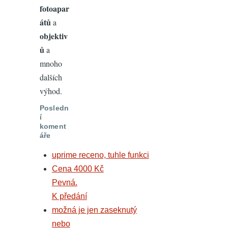
fotoapar
átů
a
objektiv
ů
a
mnoho
dalších
výhod.
Posledn
í
koment
áře
uprime receno, tuhle funkci
Cena 4000 Kč
Pevná.
K předání
možná je jen zaseknutý
nebo