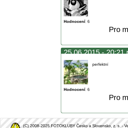
Hodnocení
:
6
Pro m
25.06.2015 - 20:21 
perfektní
Hodnocení
:
6
Pro m
(C) 2008-2025 FOTOKLUBY Česko a Slovensko, z. s. - Vešk