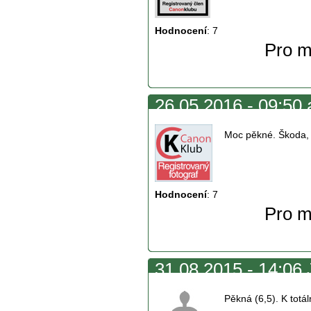
Hodnocení
:
7
Pro m
26.05.2016 - 09:50 a
Moc pěkné. Škoda, 
Hodnocení
:
7
Pro m
31.08.2015 - 14:06 
Pěkná (6,5). K totál