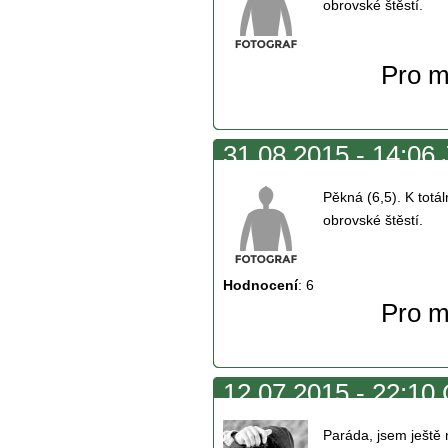
obrovské štěstí.
Pro m
31.08.2015 - 14:06 
Pěkná (6,5). K totál
obrovské štěstí.
Hodnocení
:
6
Pro m
12.07.2015 - 22:10
Paráda, jsem ještě 