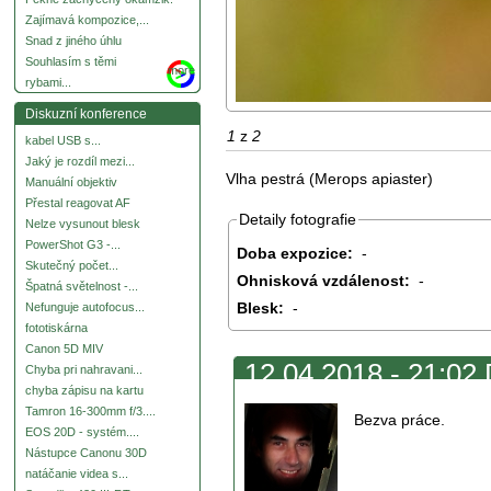
Zajímavá kompozice,...
Snad z jiného úhlu
Souhlasím s těmi
more
rybami...
Diskuzní konference
1
z
2
kabel USB s...
Jaký je rozdíl mezi...
Vlha pestrá (Merops apiaster)
Manuální objektiv
Přestal reagovat AF
Detaily fotografie
Nelze vysunout blesk
PowerShot G3 -...
Doba expozice:
-
Skutečný počet...
Ohnisková vzdálenost:
-
Špatná světelnost -...
Blesk:
-
Nefunguje autofocus...
fototiskárna
Canon 5D MIV
12.04.2018 - 21:02 
Chyba pri nahravani...
chyba zápisu na kartu
Tamron 16-300mm f/3....
Bezva práce.
EOS 20D - systém....
Nástupce Canonu 30D
natáčanie videa s...