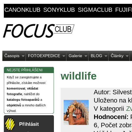
CANONKLUB
SONYKLUB
SIGMACLUB
FUJI
Časopis
FOTOEXPEDICE
Galerie
BLOG
Články
NEJSTE PŘIHLÁŠENI
wildlife
Když se zaregistrujete a
přihlásíte, získáte možnost
komentovat
,
vkládat
Autor: Silves
fotografie
, nahlížet do
Uloženo na k
katalogu fotoaparátů
a
objektivů
a mnoho dalších
V kategorii
Zv
výhod.
Hodnocení:
P
6
, Počet zob
Přihlásit