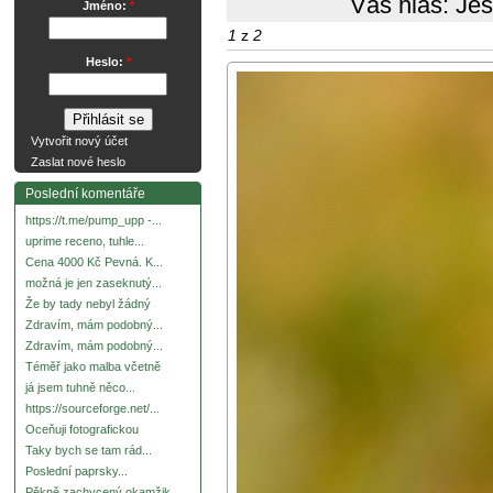
Váš hlas:
Ješ
Jméno:
*
1
z
2
Heslo:
*
Vytvořit nový účet
Zaslat nové heslo
Poslední komentáře
https://t.me/pump_upp -...
uprime receno, tuhle...
Cena 4000 Kč Pevná. K...
možná je jen zaseknutý...
Že by tady nebyl žádný
Zdravím, mám podobný...
Zdravím, mám podobný...
Téměř jako malba včetně
já jsem tuhně něco...
https://sourceforge.net/...
Oceňuji fotografickou
Taky bych se tam rád...
Poslední paprsky...
Pěkně zachycený okamžik.