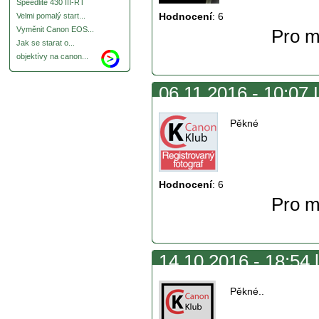
Speedlite 430 III-RT
Hodnocení
:
6
Velmi pomalý start...
Vyměnit Canon EOS...
Pro m
Jak se starat o...
objektívy na canon...
06.11.2016 - 10:07 
Pěkné
Hodnocení
:
6
Pro m
14.10.2016 - 18:54 
Pěkné..