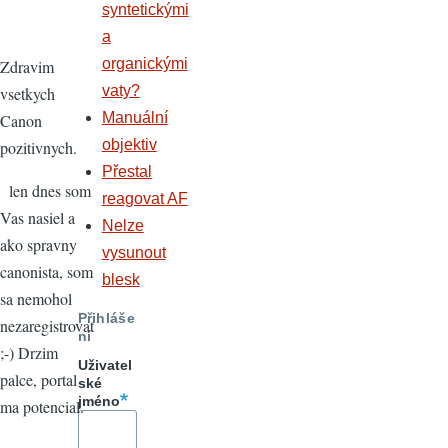
syntetickými
a
organickými
Zdravim
vaty?
vsetkych
Manuální
Canon
objektiv
pozitivnych.
Přestal
len dnes som
reagovat AF
Vas nasiel a
Nelze
ako spravny
vysunout
canonista, som
blesk
sa nemohol
Přihláše
nezaregistrovat
ní
;-) Drzim
Uživatel
palce, portal
ské
jméno
ma potencial.