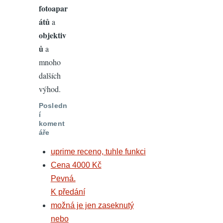
fotoapar
átů
a
objektiv
ů
a
mnoho
dalších
výhod.
Posledn
í
koment
áře
uprime receno, tuhle funkci
Cena 4000 Kč
Pevná.
K předání
možná je jen zaseknutý
nebo