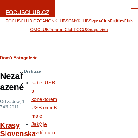
Přejít k hlavnímu obsahu
Men
FOCUSCLUB.CZ
FOCUSCLUB.CZ
CANONKLUB
SONYKLUB
SigmaClub
FujifilmClub
OMCLUB
Tamron Club
FOCUSmagazine
Drobečková
Domů
Fotogalerie
navigace
Diskuze
Nezař
kabel USB
azené
s
konektorem
Od
zadow
, 1
Září 2011
USB mini B
male
Krasy
Jaký je
Slovenska
rozdíl mezi