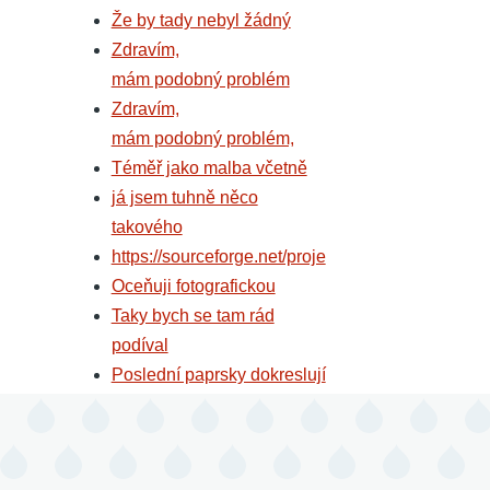
Že by tady nebyl žádný
Zdravím,
mám podobný problém
Zdravím,
mám podobný problém,
Téměř jako malba včetně
já jsem tuhně něco
takového
https://sourceforge.net/proje
Oceňuji fotografickou
Taky bych se tam rád
podíval
Poslední paprsky dokreslují