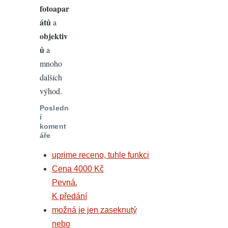
fotoapar
átů
a
objektiv
ů
a
mnoho
dalších
výhod.
Posledn
í
koment
áře
uprime receno, tuhle funkci
Cena 4000 Kč
Pevná.
K předání
možná je jen zaseknutý
nebo