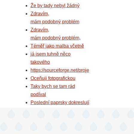
Že by tady nebyl žádný
Zdravím,
mám podobný problém
Zdravím,
mám podobný problém,
Téměř jako malba včetně
já jsem tuhně něco
takového
https://sourceforge.net/proje
Oceňuji fotografickou
Taky bych se tam rád
podíval
Poslední paprsky dokreslují