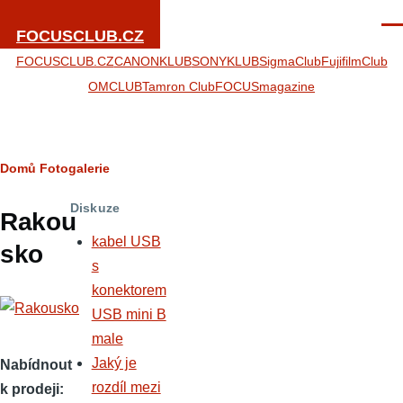
Přejít k hlavnímu obsahu
Men
FOCUSCLUB.CZ
FOCUSCLUB.CZ
CANONKLUB
SONYKLUB
SigmaClub
FujifilmClub
OMCLUB
Tamron Club
FOCUSmagazine
Drobečková
Domů
Fotogalerie
navigace
Diskuze
Rakou
kabel USB
sko
s
konektorem
USB mini B
male
Jaký je
Nabídnout
rozdíl mezi
k prodeji