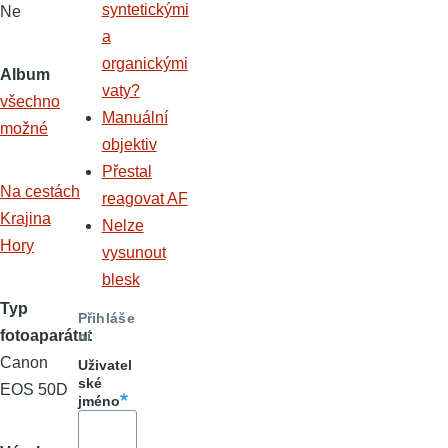
syntetickými
Ne
a
organickými
Album
vaty?
všechno
Manuální
možné
objektiv
Přestal
Na cestách
reagovat AF
Krajina
Nelze
Hory
vysunout
blesk
Typ
Přihláše
fotoaparátu
ní
Canon
Uživatel
ské
EOS 50D
jméno