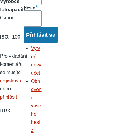
Výrobce
Heslo
fotoaparátu
Canon
ISO
100
Vytv
Pro vkládání
ořit
komentářů
nový
se musíte
účet
registrovat
Obn
nebo
oven
přihlásit
í
vaše
HDR
ho
hesl
a