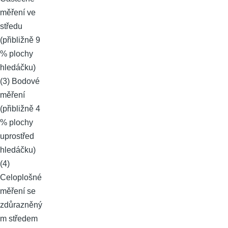
měření ve
středu
(přibližně 9
% plochy
hledáčku)
(3) Bodové
měření
(přibližně 4
% plochy
uprostřed
hledáčku)
(4)
Celoplošné
měření se
zdůrazněný
m středem