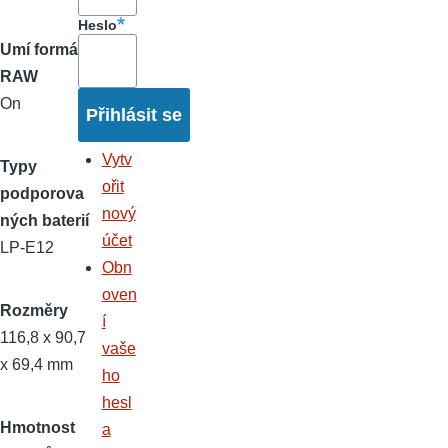
Heslo
Umí formát
RAW
On
Vytv
Typy
ořit
podporova
nový
ných baterií
účet
LP-E12
Obn
oven
Rozměry
í
116,8 x 90,7
vaše
x 69,4 mm
ho
hesl
Hmotnost
a