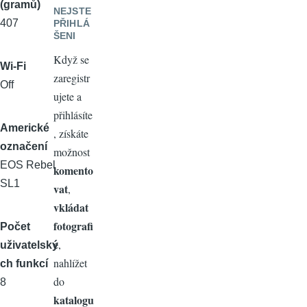
(gramů)
NEJSTE
407
PŘIHLÁ
ŠENI
Když se
Wi-Fi
zaregistr
Off
ujete a
přihlásíte
Americké
, získáte
označení
možnost
EOS Rebel
komento
SL1
vat
,
vkládat
fotografi
Počet
e
,
uživatelský
nahlížet
ch funkcí
do
8
katalogu