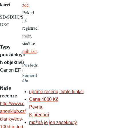
karet
zde
.
Pokud
SD/SDHC/S
již
DXC
registraci
máte,
stačí se
Typy
přihlásit
.
použitelnýc
h objektivů
Posledn
Canon EF
í
koment
áře
Naše
uprime receno, tuhle funkci
recenze
Cena 4000 Kč
http://www.c
Pevná.
anonklub.cz/
K předání
clanky/eos-
možná je jen zaseknutý
100d-je-ted-