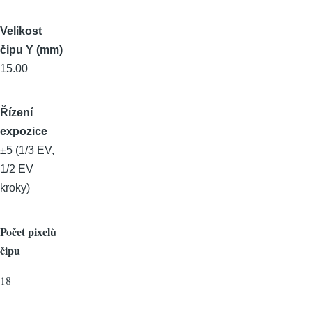
Velikost
čipu Y (mm)
15.00
Řízení
expozice
±5 (1/3 EV,
1/2 EV
kroky)
Počet pixelů
čipu
18