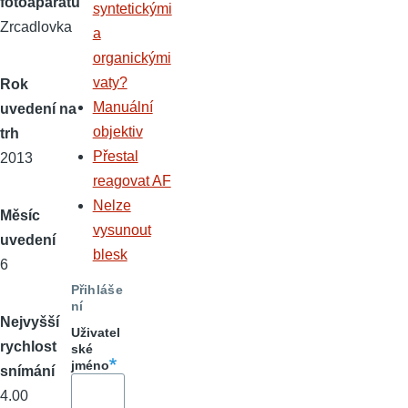
fotoaparátu
syntetickými
Zrcadlovka
a
organickými
vaty?
Rok
Manuální
uvedení na
objektiv
trh
Přestal
2013
reagovat AF
Nelze
Měsíc
vysunout
uvedení
blesk
6
Přihláše
ní
Nejvyšší
Uživatel
rychlost
ské
jméno
snímání
4.00