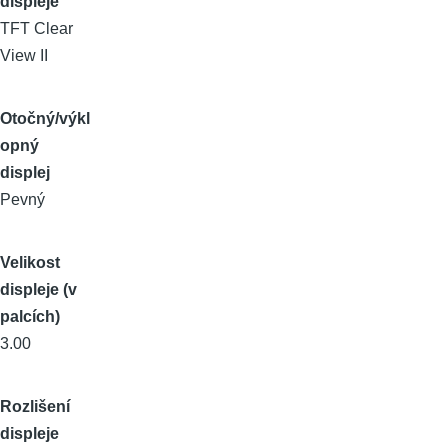
displeje
TFT Clear
View II
Otočný/výkl
opný
displej
Pevný
Velikost
displeje (v
palcích)
3.00
Rozlišení
displeje