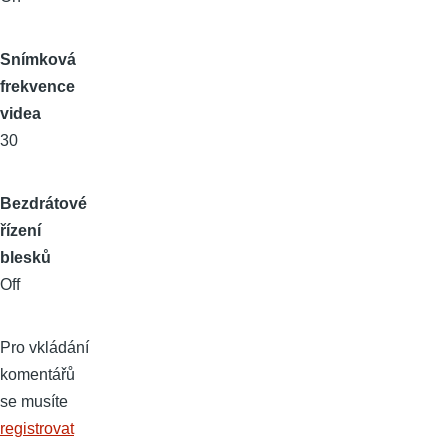
Snímková
frekvence
videa
30
Bezdrátové
řízení
blesků
Off
Pro vkládání
komentářů
se musíte
registrovat