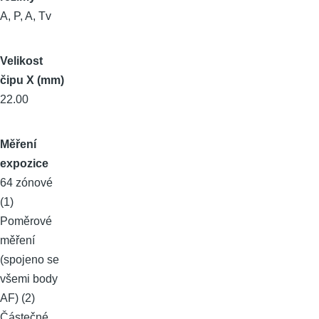
A, P, A, Tv
Velikost
čipu X (mm)
22.00
Měření
expozice
64 zónové
(1)
Poměrové
měření
(spojeno se
všemi body
AF) (2)
Částečné