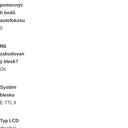
pomocnýc
h bodů
autofokusu
0
Má
zabudovan
ý blesk?
On
Systém
blesku
E-TTL II
Typ LCD