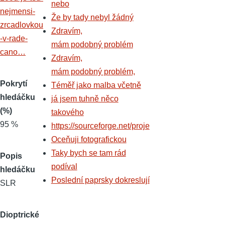
nebo
nejmensi-
Že by tady nebyl žádný
zrcadlovkou
Zdravím,
-v-rade-
mám podobný problém
cano…
Zdravím,
mám podobný problém,
Pokrytí
Téměř jako malba včetně
hledáčku
já jsem tuhně něco
(%)
takového
95 %
https://sourceforge.net/proje
Oceňuji fotografickou
Taky bych se tam rád
Popis
podíval
hledáčku
Poslední paprsky dokreslují
SLR
Dioptrické