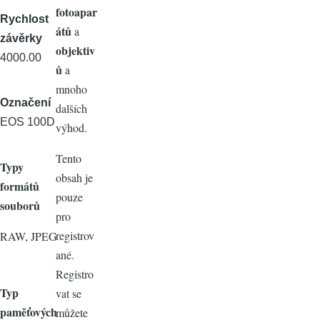
fotoapar
Rychlost
átů
a
závěrky
objektiv
4000.00
ů
a
mnoho
Označení
dalších
EOS 100D
výhod.
Tento
Typy
obsah je
formátů
pouze
souborů
pro
registrov
RAW, JPEG
ané.
Registro
Typ
vat se
paměťových
můžete