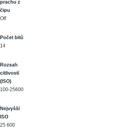
prachu z
čipu
Off
Počet bitů
14
Rozsah
citlivostí
(ISO)
100-25600
Nejvyšší
ISO
25 600