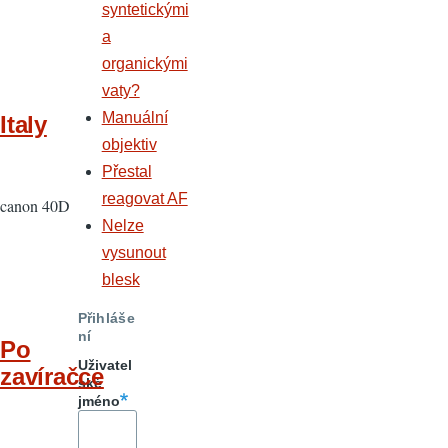
syntetickými
a
organickými
vaty?
Manuální
Italy
objektiv
Přestal
reagovat AF
canon 40D
Nelze
vysunout
blesk
Přihláše
ní
Po
Uživatel
zavíračce
ské
jméno