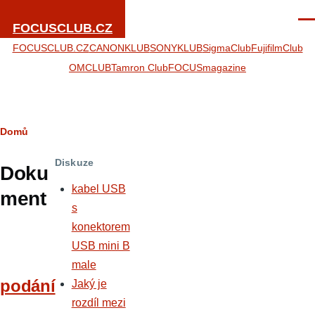
Přejít k hlavnímu obsahu
Men
FOCUSCLUB.CZ
FOCUSCLUB.CZ
CANONKLUB
SONYKLUB
SigmaClub
FujifilmClub
OMCLUB
Tamron Club
FOCUSmagazine
Drobečková
Domů
navigace
Diskuze
Doku
kabel USB
ment
s
konektorem
USB mini B
male
podání
Jaký je
rozdíl mezi