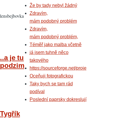
Že by tady nebyl žádný
Zdravím,
lensbejbovka
mám podobný problém
Zdravím,
mám podobný problém,
Téměř jako malba včetně
já jsem tuhně něco
..a je tu
takového
podzim
https://sourceforge.net/proje
Oceňuji fotografickou
Taky bych se tam rád
podíval
Poslední paprsky dokreslují
Tygřík