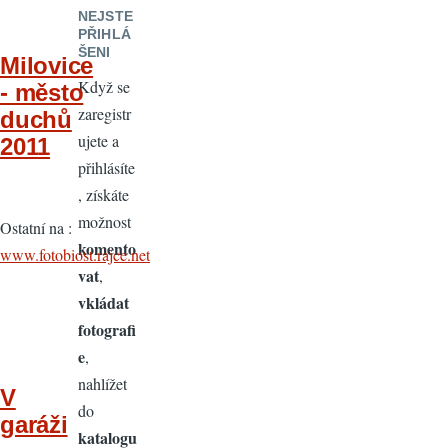
NEJSTE
PŘIHLÁ
ŠENI
Milovice
Když se
- město
zaregistr
duchů
ujete a
2011
přihlásíte
, získáte
možnost
Ostatní na :
komento
www.fotobiost.rajce.net
vat
,
vkládat
fotografi
e
,
nahlížet
V
do
garáži
katalogu