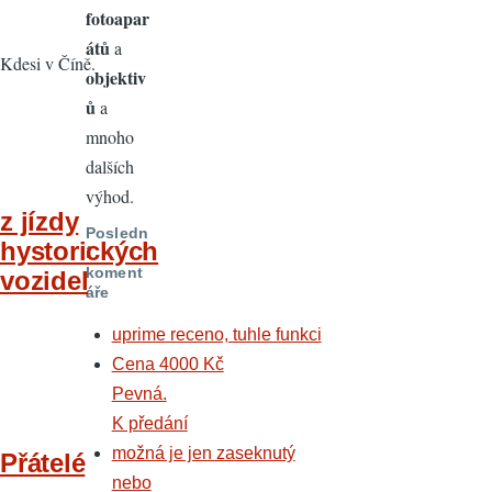
fotoapar
átů
a
Kdesi v Číně.
objektiv
ů
a
mnoho
dalších
výhod.
z jízdy
Posledn
hystorických
í
koment
vozidel
áře
uprime receno, tuhle funkci
Cena 4000 Kč
Pevná.
K předání
možná je jen zaseknutý
Přátelé
nebo