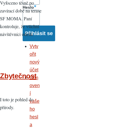
Vyfoceno těsně po
Heslo
zavírací době na terase
SF MOMA. Paní
kontroluje, že všichni
návštěvníci odešli.
Vytv
ořit
nový
účet
Zbytečnost
Obn
oven
í
I toto je pohled do
vaše
přírody.
ho
hesl
a