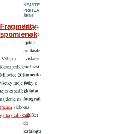
NEJSTE
PŘIHLÁ
ŠENI
Fragmenty
Když se
spomienok
zaregistr
ujete a
přihlásíte
, získáte
Výber z
možnost
fotoexpedície
komento
Milovice 2011,
vat
,
všetky moje fotky z
vkládat
tejto expedície
fotografi
nájdetne na
e
,
Picasa
alebo na
nahlížet
gallery.cihak.sk
do
katalogu