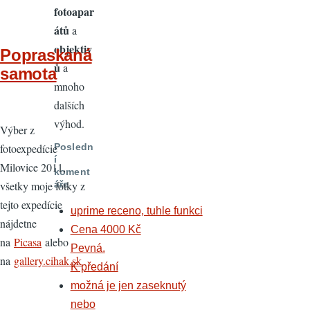
fotoapar
átů
a
objektiv
Popraskaná
ů
a
samota
mnoho
dalších
výhod.
Výber z
Posledn
fotoexpedície
í
Milovice 2011,
koment
áře
všetky moje fotky z
tejto expedície
uprime receno, tuhle funkci
nájdetne
Cena 4000 Kč
na
Picasa
alebo
Pevná.
na
gallery.cihak.sk
K předání
možná je jen zaseknutý
nebo