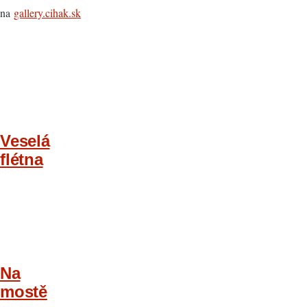
na
gallery.cihak.sk
Veselá
flétna
Na
mostě