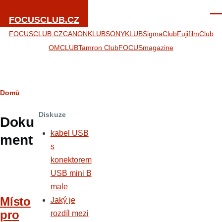
Přejít k hlavnímu obsahu
Men
FOCUSCLUB.CZ
FOCUSCLUB.CZ
CANONKLUB
SONYKLUB
SigmaClub
FujifilmClub
OMCLUB
Tamron Club
FOCUSmagazine
Drobečková
Domů
navigace
Diskuze
Doku
kabel USB
ment
s
konektorem
USB mini B
male
Místo
Jaký je
pro
rozdíl mezi