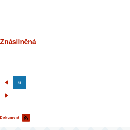
Znásilněná
6
Pagination
Předchozí
stránka
Následující
stránka
Dokument