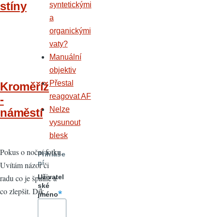
stíny
syntetickými
a
organickými
vaty?
Manuální
objektiv
Přestal
Kroměříž
reagovat AF
-
Nelze
náměstí
vysunout
blesk
Pokus o noční fotku.
Přihláše
ní
Uvítám názor či
radu co je špatně a
Uživatel
ské
co zlepšit. Dík
jméno