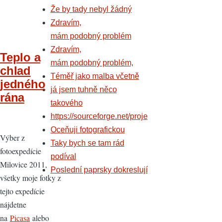
Že by tady nebyl žádný
Zdravím,
mám podobný problém
Zdravím,
Teplo a
mám podobný problém,
chlad
Téměř jako malba včetně
jedného
já jsem tuhně něco
rána
takového
https://sourceforge.net/proje
Oceňuji fotografickou
Výber z
Taky bych se tam rád
fotoexpedície
podíval
Milovice 2011,
Poslední paprsky dokreslují
všetky moje fotky z
tejto expedície
nájdetne
na
Picasa
alebo