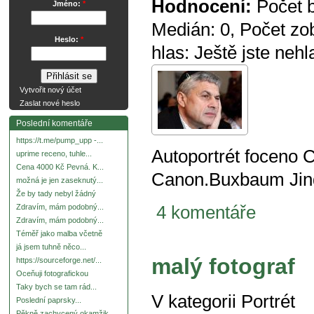
Hodnocení:
Počet 
Jméno:
*
Medián:
0
, Počet zo
Heslo:
*
hlas:
Ještě jste nehl
Vytvořit nový účet
Zaslat nové heslo
Poslední komentáře
https://t.me/pump_upp -...
Autoportrét foceno 
uprime receno, tuhle...
Cena 4000 Kč Pevná. K...
Canon.Buxbaum Jin
možná je jen zaseknutý...
Že by tady nebyl žádný
4 komentáře
Zdravím, mám podobný...
Zdravím, mám podobný...
Téměř jako malba včetně
já jsem tuhně něco...
malý fotograf
https://sourceforge.net/...
Oceňuji fotografickou
Taky bych se tam rád...
V kategorii
Portrét
Poslední paprsky...
Pěkně zachycený okamžik.