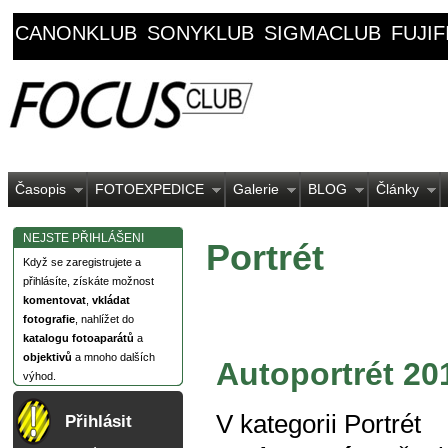
CANONKLUB
SONYKLUB
SIGMACLUB
FUJI
Časopis
FOTOEXPEDICE
Galerie
BLOG
Články
NEJSTE PŘIHLÁŠENI
Portrét
Když se zaregistrujete a
přihlásíte, získáte možnost
komentovat
,
vkládat
fotografie
, nahlížet do
katalogu fotoaparátů
a
objektivů
a mnoho dalších
Autoportrét 2
výhod.
V kategorii
Portrét
Přihlásit