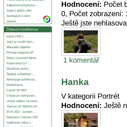
Hodnocení:
Počet 
Zajímavá kompozice,...
Snad z jiného úhlu
0
, Počet zobrazení:
Souhlasím s těmi
more
Ještě jste nehlasova
rybami...
Diskuzní konference
kabel USB s...
Jaký je rozdíl mezi...
Manuální objektiv
Přestal reagovat AF
1 komentář
Nelze vysunout blesk
PowerShot G3 -...
Skutečný počet...
Špatná světelnost -...
Hanka
Nefunguje autofocus...
fototiskárna
Canon 5D MIV
V kategorii
Portrét
Chyba pri nahravani...
chyba zápisu na kartu
Hodnocení:
Ještě 
Tamron 16-300mm f/3....
EOS 20D - systém....
Nástupce Canonu 30D
natáčanie videa s...