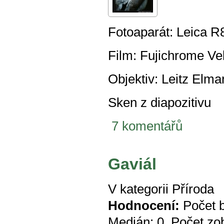
Fotoaparát: Leica R
Film: Fujichrome Ve
Objektiv: Leitz Elma
Sken z diapozitivu
7 komentářů
Gaviál
V kategorii
Příroda
Hodnocení:
Počet 
Medián:
0
, Počet zo