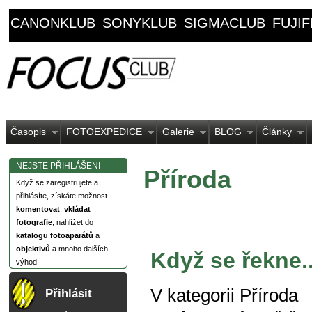
CANONKLUB
SONYKLUB
SIGMACLUB
FUJI
Časopis
FOTOEXPEDICE
Galerie
BLOG
Články
NEJSTE PŘIHLÁŠENI
Příroda
Když se zaregistrujete a
přihlásíte, získáte možnost
komentovat
,
vkládat
fotografie
, nahlížet do
katalogu fotoaparátů
a
objektivů
a mnoho dalších
Když se řekne..
výhod.
V kategorii
Příroda
Přihlásit