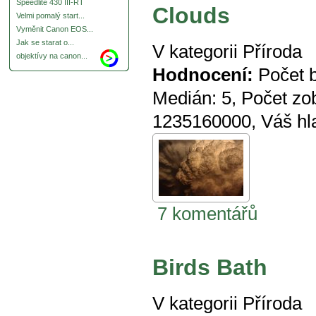
Speedlite 430 III-RT
Clouds
Velmi pomalý start...
Vyměnit Canon EOS...
Jak se starat o...
V kategorii
Příroda
objektívy na canon...
Hodnocení:
Počet 
Medián:
5
, Počet zo
1235160000
, Váš hl
7 komentářů
Birds Bath
V kategorii
Příroda