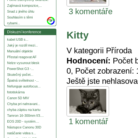
Zajímavá kompozice,...
3 komentáře
Snad z jiného úhlu
Souhlasím s těmi
more
rybami...
Kitty
Diskuzní konference
kabel USB s...
Jaký je rozdíl mezi...
V kategorii
Příroda
Manuální objektiv
Přestal reagovat AF
Hodnocení:
Počet 
Nelze vysunout blesk
0
, Počet zobrazení:
PowerShot G3 -...
Skutečný počet...
Ještě jste nehlasova
Špatná světelnost -...
Nefunguje autofocus...
fototiskárna
Canon 5D MIV
Chyba pri nahravani...
chyba zápisu na kartu
Tamron 16-300mm f/3....
1 komentář
EOS 20D - systém....
Nástupce Canonu 30D
natáčanie videa s...