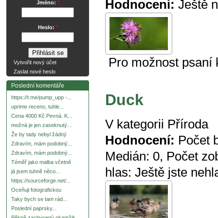
Hodnocení:
Ještě 
Jméno:
*
Heslo:
*
Pro možnost psaní
Vytvořit nový účet
Zaslat nové heslo
Poslední komentáře
Duck
https://t.me/pump_upp -...
uprime receno, tuhle...
Cena 4000 Kč Pevná. K...
V kategorii
Příroda
možná je jen zaseknutý...
Že by tady nebyl žádný
Hodnocení:
Počet 
Zdravím, mám podobný...
Medián:
0
, Počet zo
Zdravím, mám podobný...
Téměř jako malba včetně
hlas:
Ještě jste nehl
já jsem tuhně něco...
https://sourceforge.net/...
Oceňuji fotografickou
Taky bych se tam rád...
Poslední paprsky...
Pěkně zachycený okamžik.