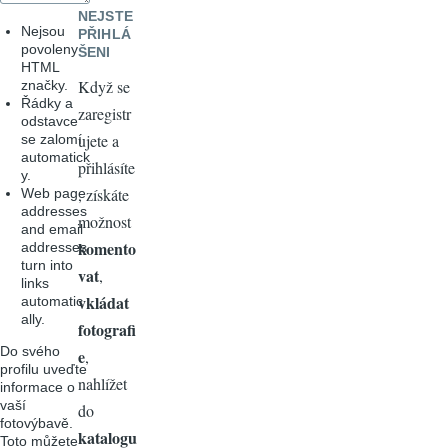
NEJSTE
Nejsou
PŘIHLÁ
povoleny
ŠENI
HTML
Když se
značky.
Řádky a
zaregistr
odstavce
ujete a
se zalomí
automatick
přihlásíte
y.
, získáte
Web page
addresses
možnost
and email
komento
addresses
turn into
vat
,
links
vkládat
automatic
ally.
fotografi
Do svého
e
,
profilu uveďte
nahlížet
informace o
vaší
do
fotovýbavě.
katalogu
Toto můžete