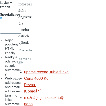
kdykoliv
fotoapar
změnit.
átů
a
Specializace
objektiv
ů
a
mnoho
dalších
Nejsou
výhod.
povoleny
HTML
Posledn
značky.
í
Řádky a
koment
odstavce
áře
se zalomí
automatick
uprime receno, tuhle funkci
y.
Web page
Cena 4000 Kč
addresses
Pevná.
and email
addresses
K předání
turn into
možná je jen zaseknutý
links
automatic
nebo