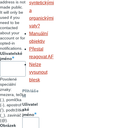
address is not
syntetickými
made public.
a
It will only be
used if you
organickými
need to be
vaty?
contacted
about your
Manuální
account or for
objektiv
opted-in
notifications.
Přestal
Uživatelské
reagovat AF
jméno
Nelze
vysunout
Povolené
blesk
speciální
znaky:
Přihláše
mezera, tečka
ní
(.), pomlčka
Uživatel
(-), apostrof
ské
('), podtržítko
jméno
(_), zavináč
(@).
Obrázek