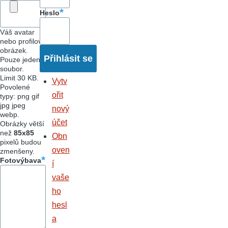
Heslo
Váš avatar
nebo profilový
obrázek.
Pouze jeden
soubor.
Limit 30 KB.
Vytv
Povolené
ořit
typy: png gif
jpg jpeg
nový
webp.
účet
Obrázky větší
než
85x85
Obn
pixelů budou
oven
zmenšeny.
Fotovýbava
í
vaše
ho
hesl
a