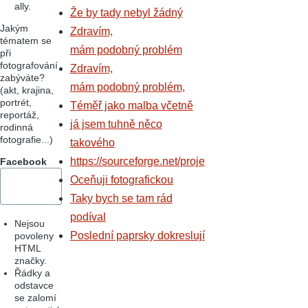
ally.
Že by tady nebyl žádný
Jakým
Zdravím,
tématem se
mám podobný problém
při
fotografování
Zdravím,
zabýváte?
mám podobný problém,
(akt, krajina,
portrét,
Téměř jako malba včetně
reportáž,
já jsem tuhně něco
rodinná
fotografie...)
takového
https://sourceforge.net/proje
Facebook
Oceňuji fotografickou
Taky bych se tam rád
podíval
Nejsou
Poslední paprsky dokreslují
povoleny
HTML
značky.
Řádky a
odstavce
se zalomí