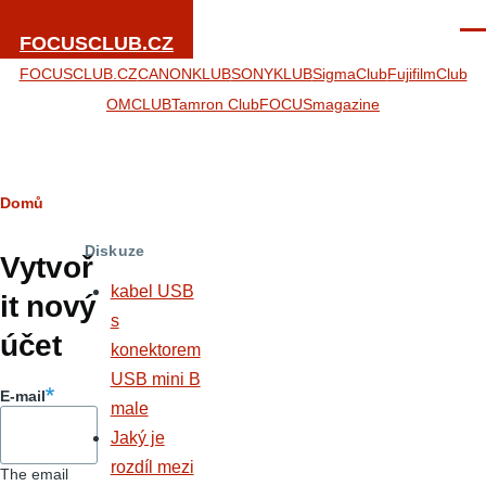
Přejít k hlavnímu obsahu
Men
FOCUSCLUB.CZ
FOCUSCLUB.CZ
CANONKLUB
SONYKLUB
SigmaClub
FujifilmClub
OMCLUB
Tamron Club
FOCUSmagazine
Drobečková
Domů
Hlavní
navigace
Diskuze
záložky
Vytvoř
kabel USB
it nový
s
účet
konektorem
USB mini B
E-mail
male
Jaký je
rozdíl mezi
The email