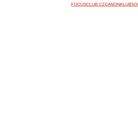
FOCUSCLUB.CZ
CANONKLUB
SO