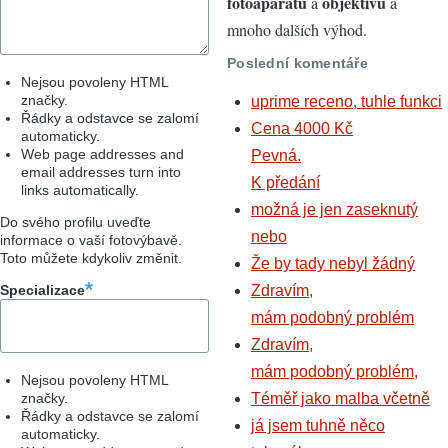
fotoaparátů
objektivů
a
a
mnoho dalších výhod.
Poslední komentáře
Nejsou povoleny HTML
značky.
uprime receno, tuhle funkci
Řádky a odstavce se zalomí
Cena 4000 Kč
automaticky.
Web page addresses and
Pevná.
email addresses turn into
K předání
links automatically.
možná je jen zaseknutý
Do svého profilu uveďte
nebo
informace o vaší fotovýbavě.
Toto můžete kdykoliv změnit.
Že by tady nebyl žádný
Specializace
Zdravím,
mám podobný problém
Zdravím,
mám podobný problém,
Nejsou povoleny HTML
značky.
Téměř jako malba včetně
Řádky a odstavce se zalomí
já jsem tuhně něco
automaticky.