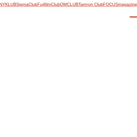
NYKLUB
SigmaClub
FujifilmClub
OMCLUB
Tamron Club
FOCUSmagazine
Men