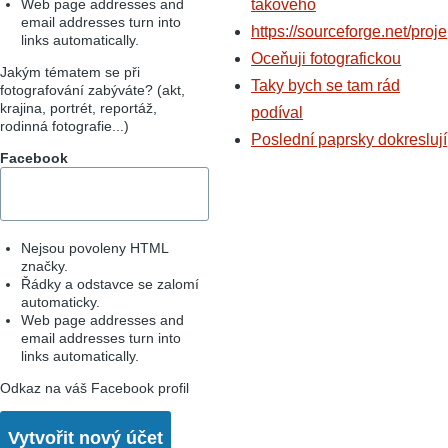
Web page addresses and
takového
email addresses turn into
https://sourceforge.net/proje
links automatically.
Oceňuji fotografickou
Jakým tématem se při
Taky bych se tam rád
fotografování zabýváte? (akt,
krajina, portrét, reportáž,
podíval
rodinná fotografie...)
Poslední paprsky dokreslují
Facebook
Nejsou povoleny HTML
značky.
Řádky a odstavce se zalomí
automaticky.
Web page addresses and
email addresses turn into
links automatically.
Odkaz na váš Facebook profil