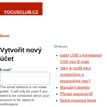
Přejít k hlavnímu obsahu
FOCUSCLUB.CZ
Drobečková
Domů
Hlavní
navigace
Diskuze
záložky
Vytvořit nový
kabel USB s konektorem
účet
USB mini B male
Jaký je rozdíl mezi
E-mail
syntetickými a
organickými vaty?
The email address is not made
Manuální objektiv
public. It will only be used if you
Přestal reagovat AF
need to be contacted about your
account or for opted-in
Nelze vysunout blesk
notifications.