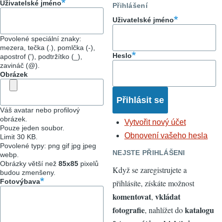
Uživatelské jméno
Přihlášení
Uživatelské jméno
Povolené speciální znaky:
mezera, tečka (.), pomlčka (-),
Heslo
apostrof ('), podtržítko (_),
zavináč (@).
Obrázek
Váš avatar nebo profilový
obrázek.
Vytvořit nový účet
Pouze jeden soubor.
Obnovení vašeho hesla
Limit 30 KB.
Povolené typy: png gif jpg jpeg
NEJSTE PŘIHLÁŠENI
webp.
Obrázky větší než
85x85
pixelů
Když se zaregistrujete a
budou zmenšeny.
Fotovýbava
přihlásíte, získáte možnost
komentovat
vkládat
,
fotografie
katalogu
, nahlížet do