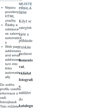
NEJSTE
Nejsou
PŘIHLÁ
povoleny
ŠENI
HTML
Když se
značky.
Řádky a
zaregistr
odstavce
ujete a
se zalomí
automatick
přihlásíte
y.
, získáte
Web page
addresses
možnost
and email
komento
addresses
turn into
vat
,
links
vkládat
automatic
ally.
fotografi
Do svého
e
,
profilu uveďte
nahlížet
informace o
vaší
do
fotovýbavě.
katalogu
Toto můžete