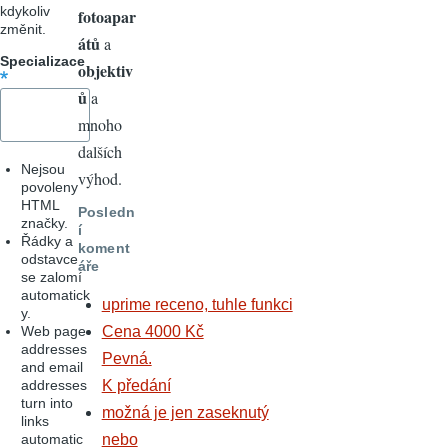
kdykoliv
fotoapar
změnit.
átů
a
Specializace
objektiv
ů
a
mnoho
dalších
Nejsou
výhod.
povoleny
HTML
Posledn
značky.
í
Řádky a
koment
odstavce
áře
se zalomí
automatick
uprime receno, tuhle funkci
y.
Web page
Cena 4000 Kč
addresses
Pevná.
and email
addresses
K předání
turn into
možná je jen zaseknutý
links
automatic
nebo