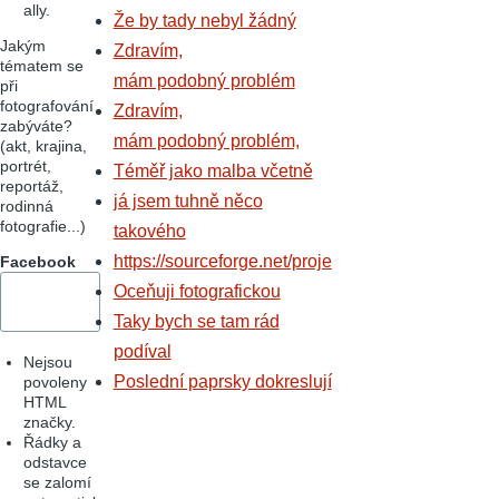
ally.
Že by tady nebyl žádný
Jakým
Zdravím,
tématem se
mám podobný problém
při
fotografování
Zdravím,
zabýváte?
mám podobný problém,
(akt, krajina,
portrét,
Téměř jako malba včetně
reportáž,
já jsem tuhně něco
rodinná
fotografie...)
takového
https://sourceforge.net/proje
Facebook
Oceňuji fotografickou
Taky bych se tam rád
podíval
Nejsou
Poslední paprsky dokreslují
povoleny
HTML
značky.
Řádky a
odstavce
se zalomí