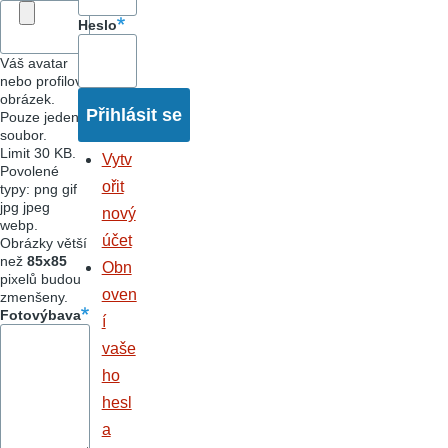
Heslo
Váš avatar
nebo profilový
obrázek.
Pouze jeden
soubor.
Limit 30 KB.
Vytv
Povolené
ořit
typy: png gif
jpg jpeg
nový
webp.
účet
Obrázky větší
než
85x85
Obn
pixelů budou
oven
zmenšeny.
Fotovýbava
í
vaše
ho
hesl
a