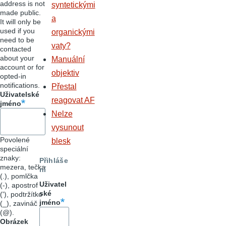
address is not
syntetickými
made public.
a
It will only be
used if you
organickými
need to be
vaty?
contacted
about your
Manuální
account or for
objektiv
opted-in
notifications.
Přestal
Uživatelské
reagovat AF
jméno
Nelze
vysunout
Povolené
blesk
speciální
znaky:
Přihláše
mezera, tečka
ní
(.), pomlčka
Uživatel
(-), apostrof
ské
('), podtržítko
jméno
(_), zavináč
(@).
Obrázek