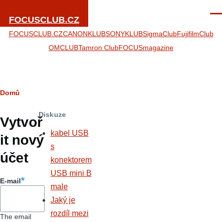
Přejít k hlavnímu obsahu
Men
FOCUSCLUB.CZ
FOCUSCLUB.CZ
CANONKLUB
SONYKLUB
SigmaClub
FujifilmClub
OMCLUB
Tamron Club
FOCUSmagazine
Drobečková
Domů
Hlavní
navigace
Diskuze
záložky
Vytvoř
kabel USB
it nový
s
účet
konektorem
USB mini B
E-mail
male
Jaký je
rozdíl mezi
The email