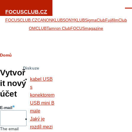
Přejít k hlavnímu obsahu
Men
FOCUSCLUB.CZ
FOCUSCLUB.CZ
CANONKLUB
SONYKLUB
SigmaClub
FujifilmClub
OMCLUB
Tamron Club
FOCUSmagazine
Drobečková
Domů
Hlavní
navigace
Diskuze
záložky
Vytvoř
kabel USB
it nový
s
účet
konektorem
USB mini B
E-mail
male
Jaký je
rozdíl mezi
The email