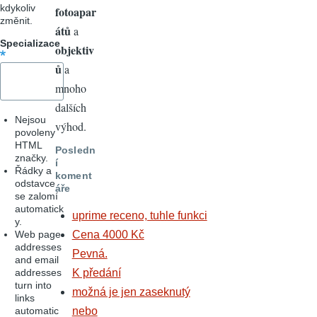
kdykoliv
fotoapar
změnit.
átů
a
Specializace
objektiv
ů
a
mnoho
dalších
Nejsou
výhod.
povoleny
HTML
Posledn
značky.
í
Řádky a
koment
odstavce
áře
se zalomí
automatick
uprime receno, tuhle funkci
y.
Web page
Cena 4000 Kč
addresses
Pevná.
and email
addresses
K předání
turn into
možná je jen zaseknutý
links
automatic
nebo