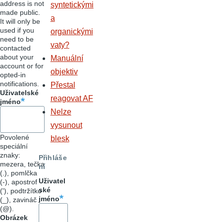
address is not
syntetickými
made public.
a
It will only be
used if you
organickými
need to be
vaty?
contacted
about your
Manuální
account or for
objektiv
opted-in
notifications.
Přestal
Uživatelské
reagovat AF
jméno
Nelze
vysunout
Povolené
blesk
speciální
znaky:
Přihláše
mezera, tečka
ní
(.), pomlčka
Uživatel
(-), apostrof
ské
('), podtržítko
jméno
(_), zavináč
(@).
Obrázek