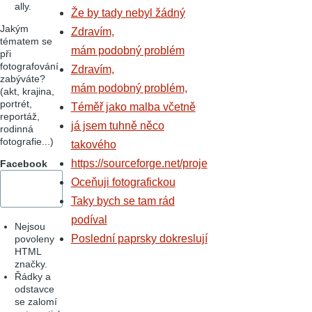
ally.
Že by tady nebyl žádný
Jakým
Zdravím,
tématem se
mám podobný problém
při
fotografování
Zdravím,
zabýváte?
mám podobný problém,
(akt, krajina,
portrét,
Téměř jako malba včetně
reportáž,
já jsem tuhně něco
rodinná
fotografie...)
takového
https://sourceforge.net/proje
Facebook
Oceňuji fotografickou
Taky bych se tam rád
podíval
Nejsou
Poslední paprsky dokreslují
povoleny
HTML
značky.
Řádky a
odstavce
se zalomí