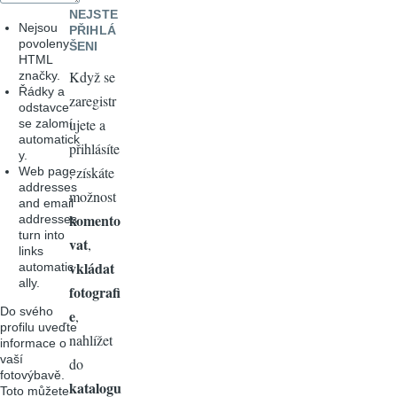
NEJSTE
Nejsou
PŘIHLÁ
povoleny
ŠENI
HTML
Když se
značky.
Řádky a
zaregistr
odstavce
ujete a
se zalomí
automatick
přihlásíte
y.
, získáte
Web page
addresses
možnost
and email
komento
addresses
turn into
vat
,
links
vkládat
automatic
ally.
fotografi
Do svého
e
,
profilu uveďte
nahlížet
informace o
vaší
do
fotovýbavě.
katalogu
Toto můžete