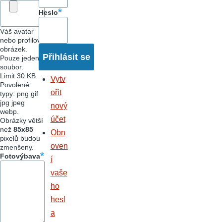
Heslo
Váš avatar
nebo profilový
obrázek.
Pouze jeden
soubor.
Limit 30 KB.
Vytv
Povolené
ořit
typy: png gif
jpg jpeg
nový
webp.
účet
Obrázky větší
než
85x85
Obn
pixelů budou
oven
zmenšeny.
Fotovýbava
í
vaše
ho
hesl
a