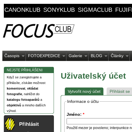
CANONKLUB
SONYKLUB
SIGMACLUB
FUJI
Časopis
FOTOEXPEDICE
Galerie
BLOG
Články
NEJSTE PŘIHLÁŠENI
Uživatelský účet
Když se zaregistrujete a
přihlásíte, získáte možnost
komentovat
,
vkládat
Vytvořit nový účet
Přihlásit se
fotografie
, nahlížet do
katalogu fotoaparátů
a
Informace o účtu
objektivů
a mnoho dalších
výhod.
Jméno:
*
Přihlásit
Použití mezer je povoleno; interpunkce n