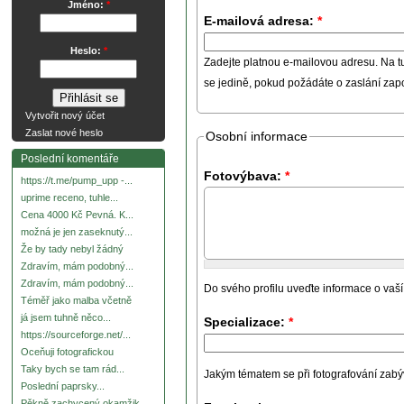
Jméno:
*
E-mailová adresa:
*
Heslo:
*
Zadejte platnou e-mailovou adresu. Na t
se jedině, pokud požádáte o zaslání za
Vytvořit nový účet
Zaslat nové heslo
Osobní informace
Poslední komentáře
Fotovýbava:
*
https://t.me/pump_upp -...
uprime receno, tuhle...
Cena 4000 Kč Pevná. K...
možná je jen zaseknutý...
Že by tady nebyl žádný
Zdravím, mám podobný...
Zdravím, mám podobný...
Do svého profilu uveďte informace o vaší
Téměř jako malba včetně
já jsem tuhně něco...
Specializace:
*
https://sourceforge.net/...
Oceňuji fotografickou
Taky bych se tam rád...
Jakým tématem se při fotografování zabývát
Poslední paprsky...
Pěkně zachycený okamžik.