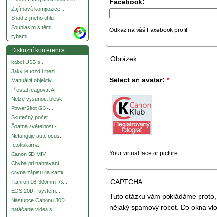
Facebook:
Zajímavá kompozice,...
Snad z jiného úhlu
Souhlasím s těmi
Odkaz na váš Facebook profil
more
rybami...
Diskuzní konference
Obrázek
kabel USB s...
Jaký je rozdíl mezi...
Select an avatar:
*
Manuální objektiv
Přestal reagovat AF
Nelze vysunout blesk
PowerShot G3 -...
Skutečný počet...
Špatná světelnost -...
Nefunguje autofocus...
fototiskárna
Your virtual face or picture.
Canon 5D MIV
Chyba pri nahravani...
chyba zápisu na kartu
CAPTCHA
Tamron 16-300mm f/3....
EOS 20D - systém....
Tuto otázku vám pokládáme proto, 
Nástupce Canonu 30D
nějaký spamový robot. Do okna vlo
natáčanie videa s...