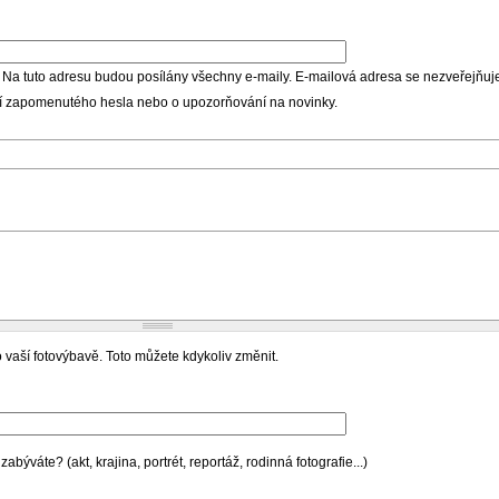
 Na tuto adresu budou posílány všechny e-maily. E-mailová adresa se nezveřejňuje
ní zapomenutého hesla nebo o upozorňování na novinky.
 vaší fotovýbavě. Toto můžete kdykoliv změnit.
býváte? (akt, krajina, portrét, reportáž, rodinná fotografie...)