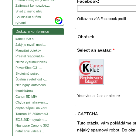
Facebook:
Zajímavá kompozice,...
Snad z jiného úhlu
Souhlasím s těmi
Odkaz na váš Facebook profil
more
rybami...
Diskuzní konference
Obrázek
kabel USB s...
Jaký je rozdíl mezi...
Select an avatar:
*
Manuální objektiv
Přestal reagovat AF
Nelze vysunout blesk
PowerShot G3 -...
Skutečný počet...
Špatná světelnost -...
Nefunguje autofocus...
fototiskárna
Your virtual face or picture.
Canon 5D MIV
Chyba pri nahravani...
chyba zápisu na kartu
CAPTCHA
Tamron 16-300mm f/3....
EOS 20D - systém....
Tuto otázku vám pokládáme pro
Nástupce Canonu 30D
nějaký spamový robot. Do okna
natáčanie videa s...