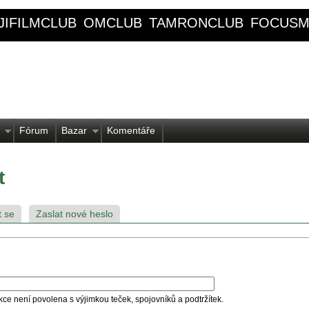
JIFILMCLUB
OMCLUB
TAMRONCLUB
FOCUSM
Fórum
Bazar
Komentáře
t
t se
Zaslat nové heslo
kce není povolena s výjimkou teček, spojovníků a podtržítek.