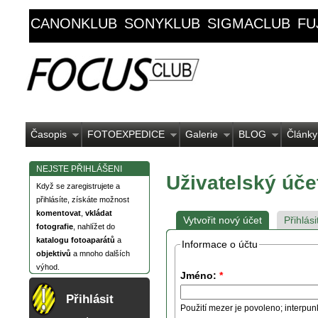
CANONKLUB
SONYKLUB
SIGMACLUB
FU
Časopis
FOTOEXPEDICE
Galerie
BLOG
Články
NEJSTE PŘIHLÁŠENI
Uživatelský úče
Když se zaregistrujete a
přihlásíte, získáte možnost
komentovat
,
vkládat
Vytvořit nový účet
Přihlási
fotografie
, nahlížet do
katalogu fotoaparátů
a
Informace o účtu
objektivů
a mnoho dalších
výhod.
Jméno:
*
Přihlásit
Použití mezer je povoleno; interpun