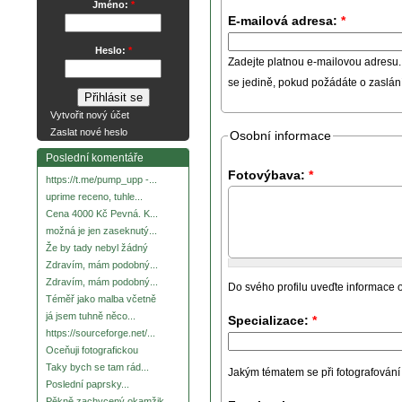
Jméno:
*
E-mailová adresa:
*
Heslo:
*
Zadejte platnou e-mailovou adresu.
se jedině, pokud požádáte o zaslá
Vytvořit nový účet
Zaslat nové heslo
Osobní informace
Poslední komentáře
Fotovýbava:
*
https://t.me/pump_upp -...
uprime receno, tuhle...
Cena 4000 Kč Pevná. K...
možná je jen zaseknutý...
Že by tady nebyl žádný
Zdravím, mám podobný...
Zdravím, mám podobný...
Do svého profilu uveďte informace o
Téměř jako malba včetně
já jsem tuhně něco...
Specializace:
*
https://sourceforge.net/...
Oceňuji fotografickou
Taky bych se tam rád...
Jakým tématem se při fotografování za
Poslední paprsky...
Pěkně zachycený okamžik.