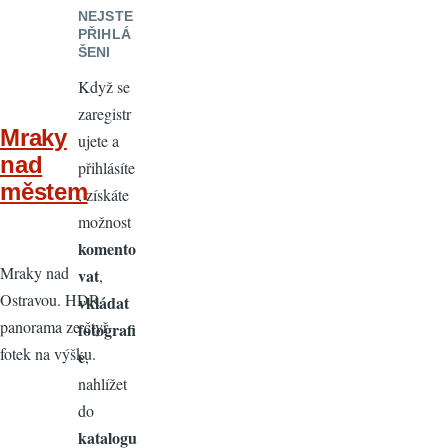
NEJSTE
PŘIHLÁ
ŠENI
Když se
zaregistr
Mraky
ujete a
nad
přihlásíte
městem
, získáte
možnost
komento
Mraky nad
vat
,
Ostravou. HDR
vkládat
panorama ze čtyř
fotografi
fotek na výšku.
e
,
nahlížet
do
katalogu