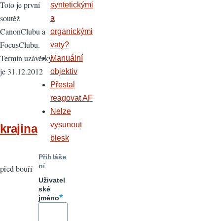
Toto je první
syntetickými
soutěž
a
CanonClubu a
organickými
FocusClubu.
vaty?
Termín uzávěrky
Manuální
je 31.12.2012
objektiv
Přestal
reagovat AF
Nelze
vysunout
krajina
blesk
Přihláše
ní
před bouří
Uživatel
ské
jméno