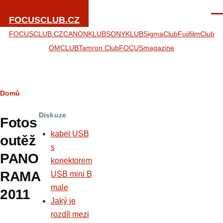
Přejít k hlavnímu obsahu
Men
FOCUSCLUB.CZ
FOCUSCLUB.CZ
CANONKLUB
SONYKLUB
SigmaClub
FujifilmClub
OMCLUB
Tamron Club
FOCUSmagazine
Drobečková
Domů
navigace
Diskuze
Fotos
kabel USB
outěž
s
PANO
konektorem
RAMA
USB mini B
male
2011
Jaký je
rozdíl mezi