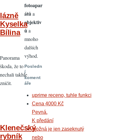
fotoapar
átů
a
lázně
objektiv
Kyselka
ů
a
Bílina
mnoho
dalších
výhod.
Panorama
škoda, že to
Posledn
í
nechali takhle
koment
zničit.
áře
uprime receno, tuhle funkci
Cena 4000 Kč
Pevná.
K předání
Klenečský
možná je jen zaseknutý
rybník
nebo