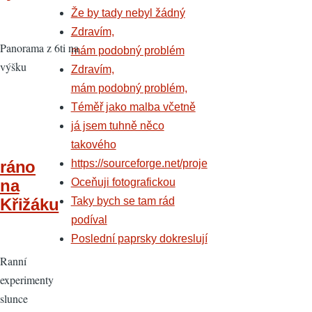
Že by tady nebyl žádný
Zdravím,
Panorama z 6ti na
mám podobný problém
výšku
Zdravím,
mám podobný problém,
Téměř jako malba včetně
já jsem tuhně něco
takového
https://sourceforge.net/proje
ráno
Oceňuji fotografickou
na
Taky bych se tam rád
Křižáku
podíval
Poslední paprsky dokreslují
Ranní
experimenty
slunce