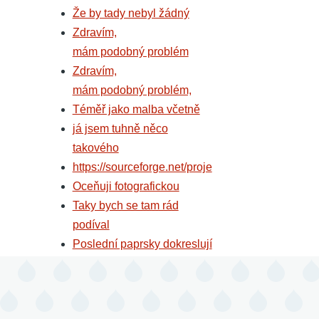
Že by tady nebyl žádný
Zdravím,
mám podobný problém
Zdravím,
mám podobný problém,
Téměř jako malba včetně
já jsem tuhně něco
takového
https://sourceforge.net/proje
Oceňuji fotografickou
Taky bych se tam rád
podíval
Poslední paprsky dokreslují