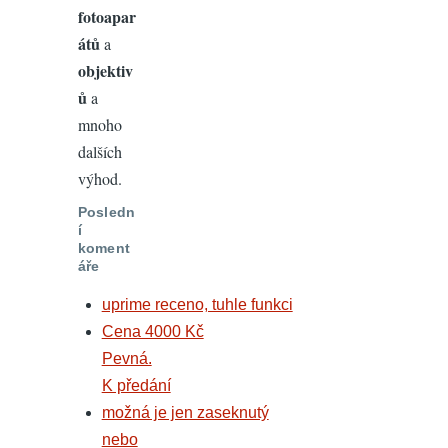
fotoapar
átů
a
objektiv
ů
a
mnoho
dalších
výhod.
Posledn
í
koment
áře
uprime receno, tuhle funkci
Cena 4000 Kč
Pevná.
K předání
možná je jen zaseknutý
nebo