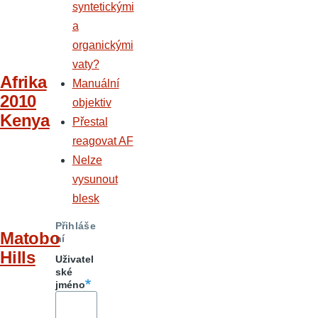
syntetickými
a
organickými
vaty?
Afrika
Manuální
2010
objektiv
Kenya
Přestal
reagovat AF
Nelze
vysunout
blesk
Přihláše
Matobo
ní
Hills
Uživatel
ské
jméno