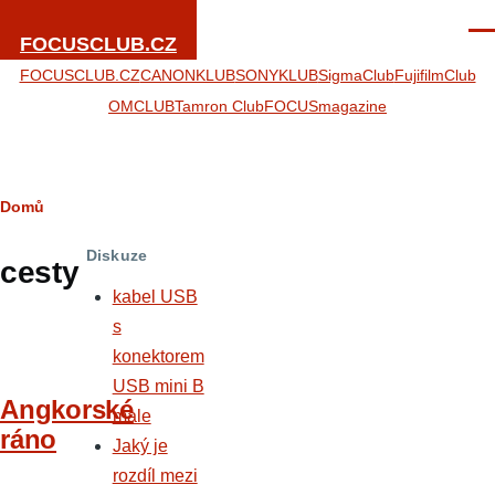
Přejít k hlavnímu obsahu
Men
FOCUSCLUB.CZ
FOCUSCLUB.CZ
CANONKLUB
SONYKLUB
SigmaClub
FujifilmClub
OMCLUB
Tamron Club
FOCUSmagazine
Drobečková
Domů
navigace
Diskuze
cesty
kabel USB
s
konektorem
USB mini B
Angkorské
male
ráno
Jaký je
rozdíl mezi