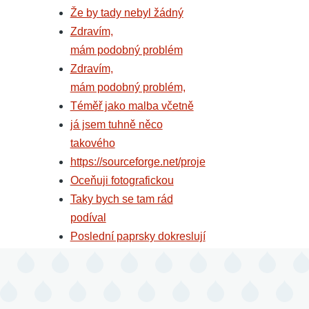
Že by tady nebyl žádný
Zdravím,
mám podobný problém
Zdravím,
mám podobný problém,
Téměř jako malba včetně
já jsem tuhně něco
takového
https://sourceforge.net/proje
Oceňuji fotografickou
Taky bych se tam rád
podíval
Poslední paprsky dokreslují