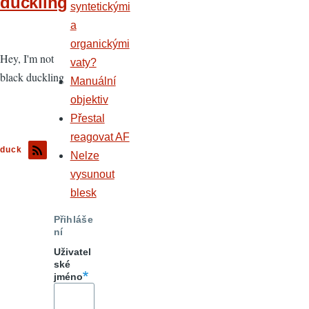
duckling
syntetickými
a
organickými
Hey, I'm not
vaty?
black duckling
Manuální
objektiv
Přestal
reagovat AF
duck
Nelze
vysunout
blesk
Přihláše
ní
Uživatel
ské
jméno