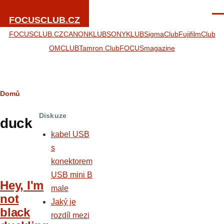
Přejít k hlavnímu obsahu
Men
FOCUSCLUB.CZ
FOCUSCLUB.CZ
CANONKLUB
SONYKLUB
SigmaClub
FujifilmClub
OMCLUB
Tamron Club
FOCUSmagazine
Drobečková
Domů
navigace
Diskuze
duck
kabel USB
s
konektorem
USB mini B
Hey, I'm
male
not
Jaký je
black
rozdíl mezi