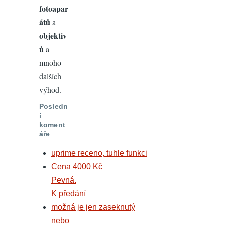
fotoapar
átů
a
objektiv
ů
a
mnoho
dalších
výhod.
Posledn
í
koment
áře
uprime receno, tuhle funkci
Cena 4000 Kč
Pevná.
K předání
možná je jen zaseknutý
nebo