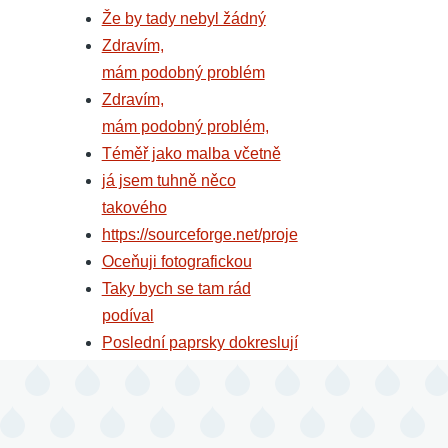
Že by tady nebyl žádný
Zdravím,
mám podobný problém
Zdravím,
mám podobný problém,
Téměř jako malba včetně
já jsem tuhně něco
takového
https://sourceforge.net/proje
Oceňuji fotografickou
Taky bych se tam rád
podíval
Poslední paprsky dokreslují