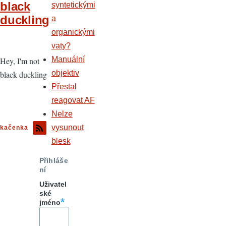
black
syntetickými
duckling
a
organickými
vaty?
Manuální
Hey, I'm not
objektiv
black duckling
Přestal
reagovat AF
Nelze
vysunout
kačenka
blesk
Přihláše
ní
Uživatel
ské
jméno