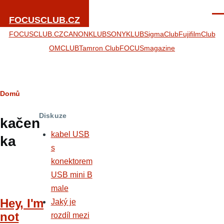
Přejít k hlavnímu obsahu
Men
FOCUSCLUB.CZ
FOCUSCLUB.CZ
CANONKLUB
SONYKLUB
SigmaClub
FujifilmClub
OMCLUB
Tamron Club
FOCUSmagazine
Drobečková
Domů
navigace
Diskuze
kačen
kabel USB
ka
s
konektorem
USB mini B
male
Hey, I'm
Jaký je
not
rozdíl mezi