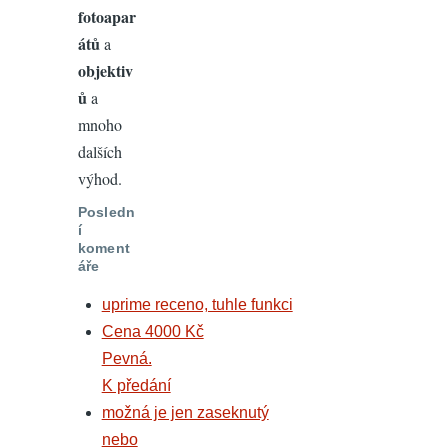
fotoapar
átů
a
objektiv
ů
a
mnoho
dalších
výhod.
Posledn
í
koment
áře
uprime receno, tuhle funkci
Cena 4000 Kč
Pevná.
K předání
možná je jen zaseknutý
nebo