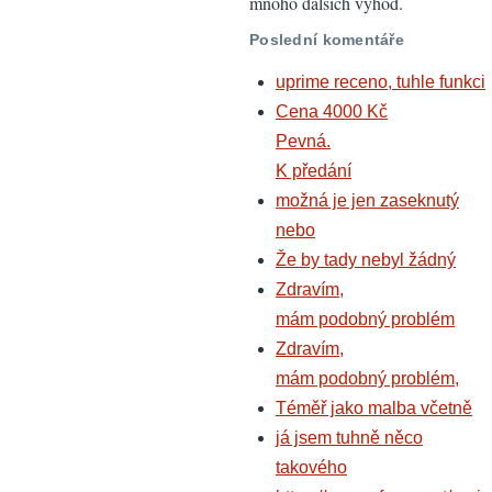
mnoho dalších výhod.
Poslední komentáře
uprime receno, tuhle funkci
Cena 4000 Kč
Pevná.
K předání
možná je jen zaseknutý
nebo
Že by tady nebyl žádný
Zdravím,
mám podobný problém
Zdravím,
mám podobný problém,
Téměř jako malba včetně
já jsem tuhně něco
takového