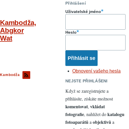
Přihlášení
Uživatelské jméno
Kambodža,
Abgkor
Heslo
Wat
Obnovení vašeho hesla
Kambodža
NEJSTE PŘIHLÁŠENI
Když se zaregistrujete a
přihlásíte, získáte možnost
komentovat
vkládat
,
fotografie
katalogu
, nahlížet do
fotoaparátů
objektivů
a
a