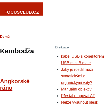
Přejít k hlavnímu obsahu
FOCUSCLUB.CZ
Drobečková
Domů
navigace
Diskuze
Kambodža
kabel USB s konektorem
USB mini B male
Jaký je rozdíl mezi
syntetickými a
Angkorské
organickými vaty?
ráno
Manuální objektiv
Přestal reagovat AF
Nelze vysunout blesk