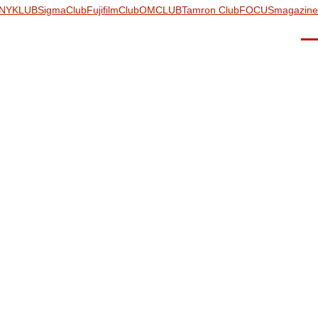
NYKLUB
SigmaClub
FujifilmClub
OMCLUB
Tamron Club
FOCUSmagazine
Men