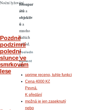
Noční lyžování
fotoapar
átů
a
objektiv
ů
a
mnoho
dalších
Pozdně
výhod.
podzimní
polední
Posledn
slunce ve
í
koment
smrkovém
áře
lese
uprime receno, tuhle funkci
Cena 4000 Kč
Pevná.
K předání
možná je jen zaseknutý
nebo