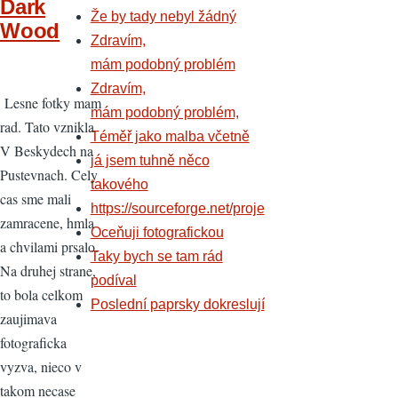
Dark
Že by tady nebyl žádný
Wood
Zdravím,
mám podobný problém
Zdravím,
Lesne fotky mam
mám podobný problém,
rad. Tato vznikla
Téměř jako malba včetně
V Beskydech na
já jsem tuhně něco
Pustevnach. Cely
takového
cas sme mali
https://sourceforge.net/proje
zamracene, hmla
Oceňuji fotografickou
a chvilami prsalo.
Taky bych se tam rád
Na druhej strane,
podíval
to bola celkom
Poslední paprsky dokreslují
zaujimava
fotograficka
vyzva, nieco v
takom necase