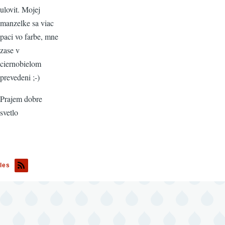
ulovit. Mojej
manzelke sa viac
paci vo farbe, mne
zase v
ciernobielom
prevedeni ;-)
Prajem dobre
svetlo
les