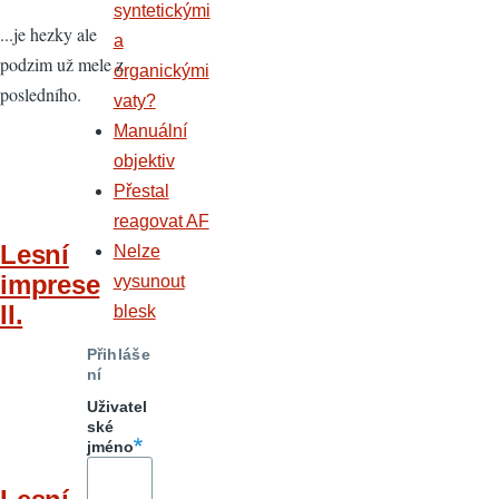
syntetickými
...je hezky ale
a
podzim už mele z
organickými
posledního.
vaty?
Manuální
objektiv
Přestal
reagovat AF
Lesní
Nelze
imprese
vysunout
II.
blesk
Přihláše
ní
Uživatel
ské
jméno