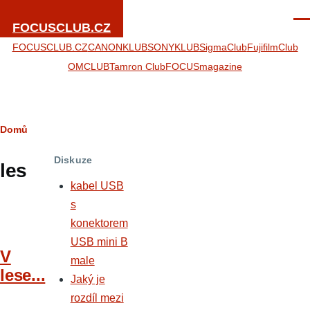
Přejít k hlavnímu obsahu
Men
FOCUSCLUB.CZ
FOCUSCLUB.CZ
CANONKLUB
SONYKLUB
SigmaClub
FujifilmClub
OMCLUB
Tamron Club
FOCUSmagazine
Drobečková
Domů
navigace
Diskuze
les
kabel USB
s
konektorem
USB mini B
V
male
lese...
Jaký je
rozdíl mezi