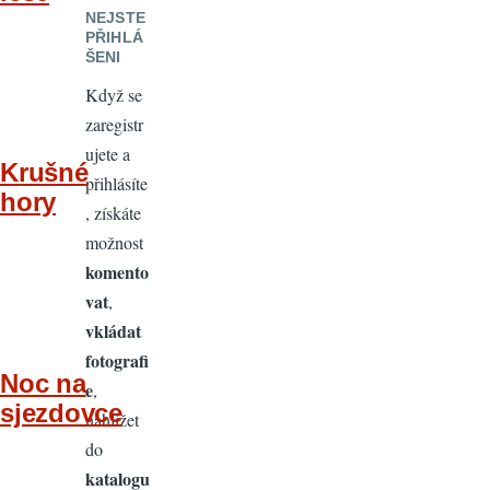
NEJSTE
PŘIHLÁ
ŠENI
Když se
zaregistr
ujete a
Krušné
přihlásíte
hory
, získáte
možnost
komento
vat
,
vkládat
fotografi
Noc na
e
,
sjezdovce
nahlížet
do
katalogu