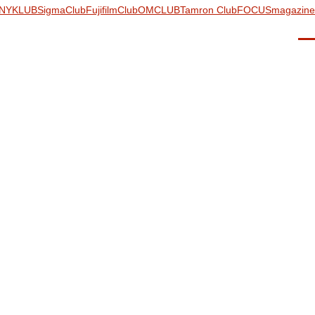
NYKLUB
SigmaClub
FujifilmClub
OMCLUB
Tamron Club
FOCUSmagazine
Men