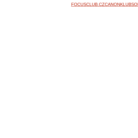
FOCUSCLUB.CZ
CANONKLUB
SO