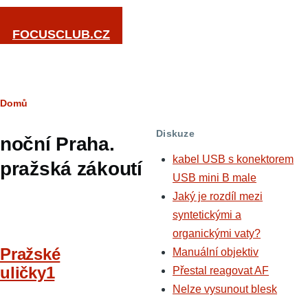
Přejít k hlavnímu obsahu
FOCUSCLUB.CZ
Drobečková
Domů
navigace
Diskuze
noční Praha.
kabel USB s konektorem
pražská zákoutí
USB mini B male
Jaký je rozdíl mezi
syntetickými a
organickými vaty?
Pražské
Manuální objektiv
uličky1
Přestal reagovat AF
Nelze vysunout blesk