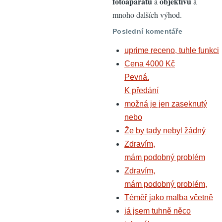
fotoaparátů
objektivů
a
a
mnoho dalších výhod.
Poslední komentáře
uprime receno, tuhle funkci
Cena 4000 Kč
Pevná.
K předání
možná je jen zaseknutý
nebo
Že by tady nebyl žádný
Zdravím,
mám podobný problém
Zdravím,
mám podobný problém,
Téměř jako malba včetně
já jsem tuhně něco