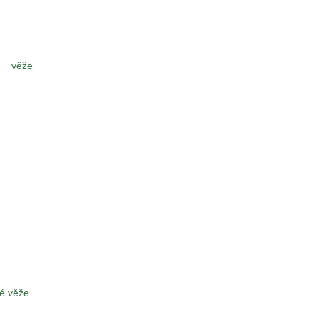
věže
é věže