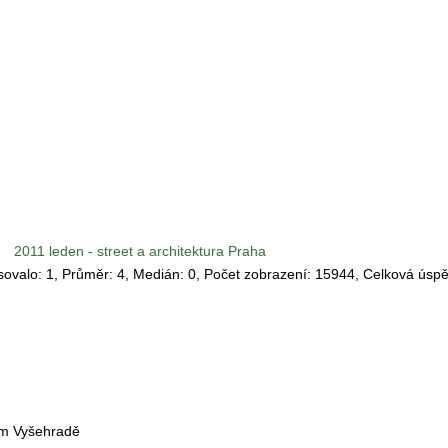
2011 leden - street a architektura Praha
asovalo:
1
, Průměr:
4
, Medián:
0
, Počet zobrazení:
15944
, Celková úsp
ém Vyšehradě