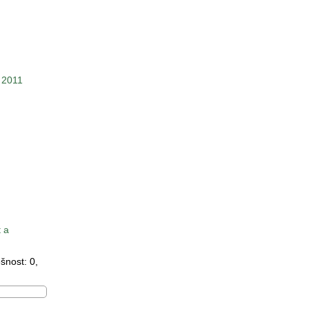
2011
t a
ěšnost:
0
,