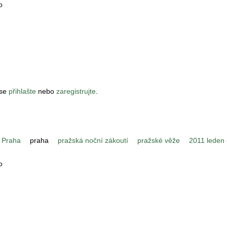
o
 se
přihlašte
nebo
zaregistrujte
.
 Praha
praha
pražská noční zákoutí
pražské věže
2011 leden -
o