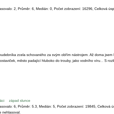
lasovalo:
2
, Průměr:
6
, Medián:
0
, Počet zobrazení:
16296
, Celková ús
 hudebníka zcela schovaného za svým obřím nástrojem. Až doma jsem 
ostaviček, město padající hluboko do trouby, jako vodního víru... S roz
áci
západ slunce
lasovalo:
6
, Průměr:
5.3
, Medián:
5
, Počet zobrazení:
19845
, Celková ú
te nehlasoval.