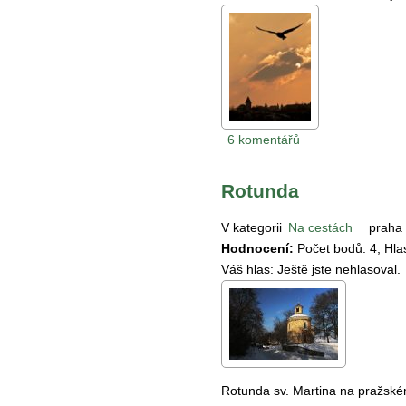
6 komentářů
Rotunda
V kategorii
Na cestách
praha
Hodnocení:
Počet bodů:
4
, Hl
Váš hlas:
Ještě jste nehlasoval.
Rotunda sv. Martina na pražsk