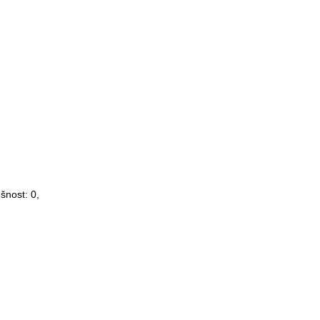
ěšnost:
0
,