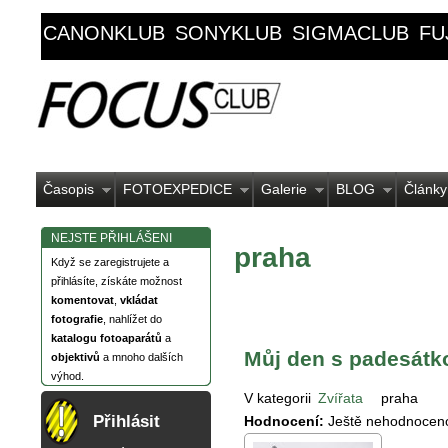
CANONKLUB
SONYKLUB
SIGMACLUB
FU
Časopis
FOTOEXPEDICE
Galerie
BLOG
Články
NEJSTE PŘIHLÁŠENI
praha
Když se zaregistrujete a
přihlásíte, získáte možnost
komentovat
,
vkládat
fotografie
, nahlížet do
katalogu fotoaparátů
a
Můj den s padesátk
objektivů
a mnoho dalších
výhod.
V kategorii
Zvířata
praha
Přihlásit
Hodnocení:
Ještě nehodnocen