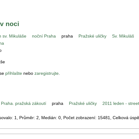
v noci
 sv. Mikuláše
noční Praha
praha
Pražské uličky
Sv. Mikuláš
aha
o
áše
 se
přihlašte
nebo
zaregistrujte
.
 Praha. pražská zákoutí
praha
Pražské uličky
2011 leden - stree
asovalo:
1
, Průměr:
2
, Medián:
0
, Počet zobrazení:
15481
, Celková úsp