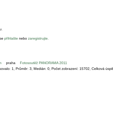
u.
 se
přihlašte
nebo
zaregistrujte
.
m
praha
Fotosoutěž PANORAMA 2011
asovalo:
1
, Průměr:
3
, Medián:
0
, Počet zobrazení:
15702
, Celková úsp