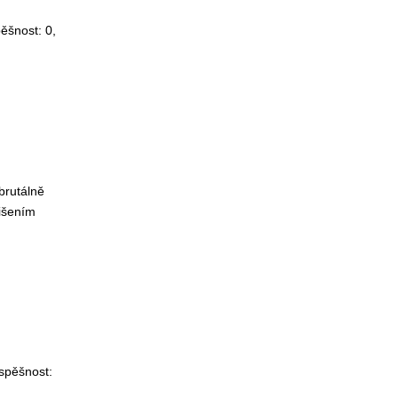
pěšnost:
0
,
brutálně
lišením
spěšnost: