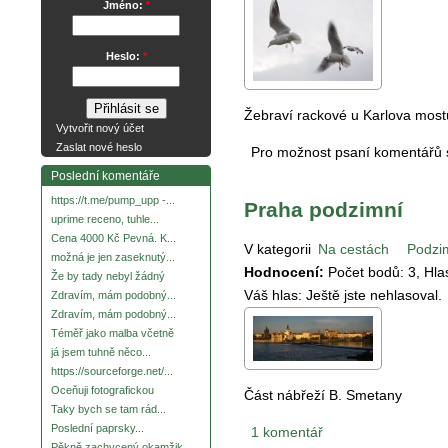
Jméno:
*
Heslo:
*
Žebraví rackové u Karlova most
Vytvořit nový účet
Zaslat nové heslo
Pro možnost psaní komentářů
Poslední komentáře
https://t.me/pump_upp -...
Praha podzimní
uprime receno, tuhle...
Cena 4000 Kč Pevná. K...
V kategorii
Na cestách
Podzi
možná je jen zaseknutý...
Hodnocení:
Počet bodů:
3
, Hl
Že by tady nebyl žádný
Váš hlas:
Ještě jste nehlasoval.
Zdravím, mám podobný...
Zdravím, mám podobný...
Téměř jako malba včetně
já jsem tuhně něco...
https://sourceforge.net/...
Oceňuji fotografickou
Část nábřeží B. Smetany
Taky bych se tam rád...
Poslední paprsky...
1 komentář
Pěkně zachycený okamžik.