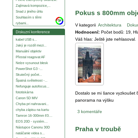
Zajímavá kompozice,...
Pokus s 800mm obje
Snad z jiného úhlu
Souhlasím s těmi
more
rybami...
V kategorii
Architektura
Doku
Hodnocení:
Počet bodů:
19
, H
Diskuzní konference
Váš hlas:
Ještě jste nehlasoval.
kabel USB s...
Jaký je rozdíl mezi...
Manuální objektiv
Přestal reagovat AF
Nelze vysunout blesk
PowerShot G3 -...
Skutečný počet...
Špatná světelnost -...
Nefunguje autofocus...
fototiskárna
Dostalo se mi šance vyzkoušet 
Canon 5D MIV
panorama na výšku
Chyba pri nahravani...
chyba zápisu na kartu
3 komentáře
Tamron 16-300mm f/3....
EOS 20D - systém....
Nástupce Canonu 30D
Praha v troubě
natáčanie videa s...