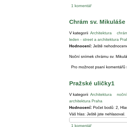
1 komentář
Chrám sv. Mikuláše 
V kategorii
Architektura
chrám
leden - street a architektura Pr
Hodnocení:
Ještě nehodnocen
Noční snímek chrámu sv. Mikul
Pro možnost psaní komentářů
Pražské uličky1
V kategorii
Architektura
noční
architektura Praha
Hodnocení:
Počet bodů:
2
, Hl
Váš hlas:
Ještě jste nehlasoval.
1 komentář