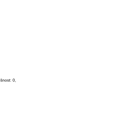
ěšnost:
0
,