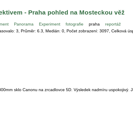
ktivem - Praha pohled na Mosteckou věž
ment
Panorama
Experiment
fotografie
praha
reportáž
lasovalo:
3
, Průměr:
6.3
, Medián:
0
, Počet zobrazení:
3097
, Celková ú
800mm sklo Canonu na zrcadlovce 5D. Výsledek nadmíru uspokojivý. J