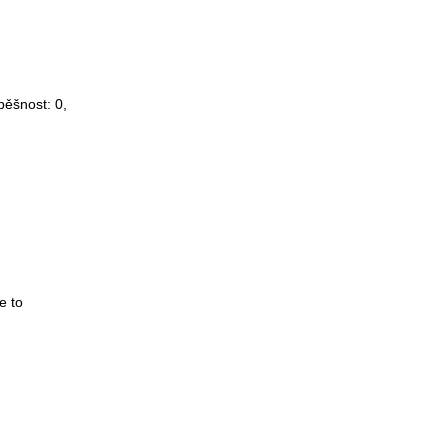
spěšnost:
0
,
e to