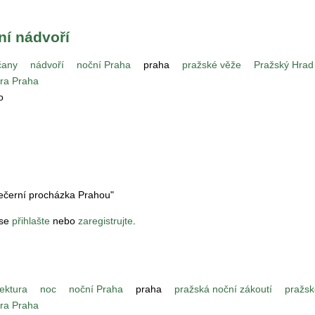
ní nádvoří
čany
nádvoří
noční Praha
praha
pražské věže
Pražský Hrad
ura Praha
o
Večerní procházka Prahou"
 se
přihlašte
nebo
zaregistrujte
.
tektura
noc
noční Praha
praha
pražská noční zákoutí
pražsk
ura Praha