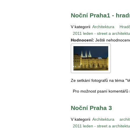
Noční Praha1 - hrad
V kategorii
Architektura
Hrad
2011 leden - street a architekt
Hodnocení:
Ještě nehodnocen
Ze setkání fotografů na téma "
Pro možnost psaní komentářů
Noční Praha 3
V kategorii
Architektura
archi
2011 leden - street a architekt