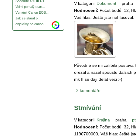
Speedlite 430 III-RT
V kategorii
Dokument
praha
Velmi pomalý start...
Hodnocení:
Počet bodů:
12
, H
Vyměnit Canon EOS...
Váš hlas:
Ještě jste nehlasoval.
Jak se starat o...
objektívy na canon...
Původně se mi zalíbila postava
ořezal a našel spoustu dalších p
mk II se dají dělat věci :-)
2 komentáře
Stmívání
V kategorii
Krajina
praha
pt
Hodnocení:
Počet bodů:
32
, H
1190700000
, Váš hlas:
Ještě js