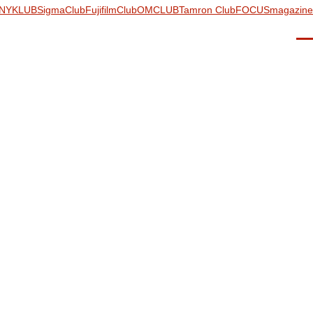
NYKLUB
SigmaClub
FujifilmClub
OMCLUB
Tamron Club
FOCUSmagazine
Men