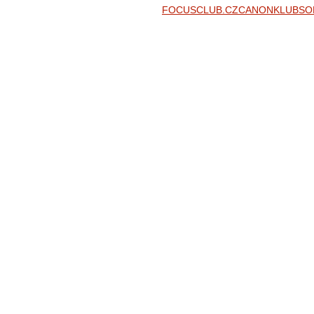
FOCUSCLUB.CZ
CANONKLUB
SO