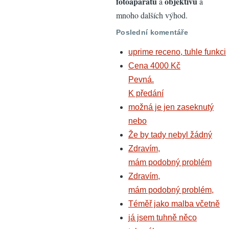
fotoaparátů
objektivů
a
a
mnoho dalších výhod.
Poslední komentáře
uprime receno, tuhle funkci
Cena 4000 Kč
Pevná.
K předání
možná je jen zaseknutý
nebo
Že by tady nebyl žádný
Zdravím,
mám podobný problém
Zdravím,
mám podobný problém,
Téměř jako malba včetně
já jsem tuhně něco