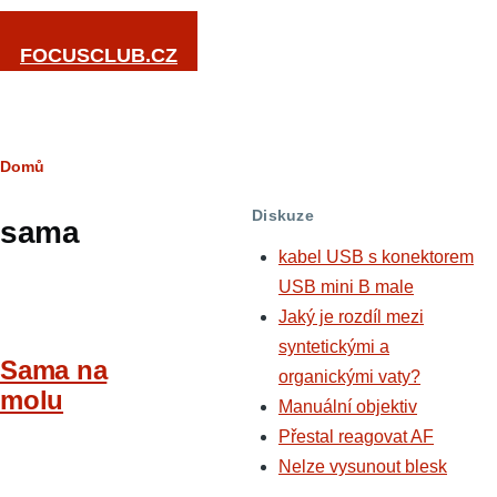
Přejít k hlavnímu obsahu
FOCUSCLUB.CZ
Drobečková
Domů
navigace
Diskuze
sama
kabel USB s konektorem
USB mini B male
Jaký je rozdíl mezi
syntetickými a
Sama na
organickými vaty?
molu
Manuální objektiv
Přestal reagovat AF
Nelze vysunout blesk