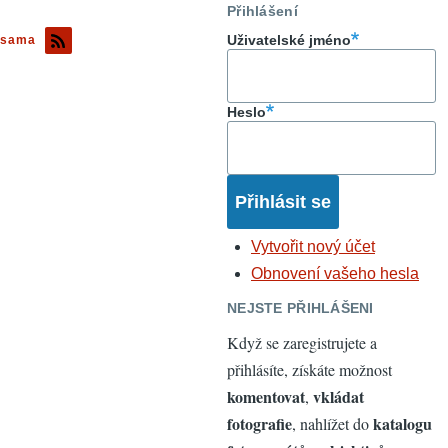
Přihlášení
Uživatelské jméno
sama
Heslo
Vytvořit nový účet
Obnovení vašeho hesla
NEJSTE PŘIHLÁŠENI
Když se zaregistrujete a
přihlásíte, získáte možnost
komentovat
vkládat
,
fotografie
katalogu
, nahlížet do