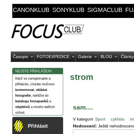
CANONKLUB
SONYKLUB
SIGMACLUB
FU
Časopis
FOTOEXPEDICE
Galerie
BLOG
Články
NEJSTE PŘIHLÁŠENI
strom
Když se zaregistrujete a
přihlásíte, získáte možnost
komentovat
,
vkládat
fotografie
, nahlížet do
katalogu fotoaparátů
a
sam....
objektivů
a mnoho dalších
výhod.
V kategorii
Sport
cyklista
m
Přihlásit
Hodnocení:
Ještě nehodnocen