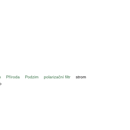
h
Příroda
Podzim
polarizační filtr
strom
o