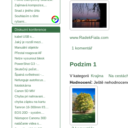
Zajímavá kompozice,...
Snad z jiného úhlu
Souhlasím s těmi
more
rybami...
Diskuzní konference
kabel USB s...
www.RadekFiala.com
Jaký je rozdíl mezi...
1 komentář
Manuální objektiv
Přestal reagovat AF
Nelze vysunout blesk
Podzim 1
PowerShot G3 -...
Skutečný počet...
Špatná světelnost -...
V kategorii
Krajina
Na cestác
Nefunguje autofocus...
Hodnocení:
Ještě nehodnocen
fototiskárna
Canon 5D MIV
Chyba pri nahravani...
chyba zápisu na kartu
Tamron 16-300mm f/3....
EOS 20D - systém....
Nástupce Canonu 30D
natáčanie videa s...