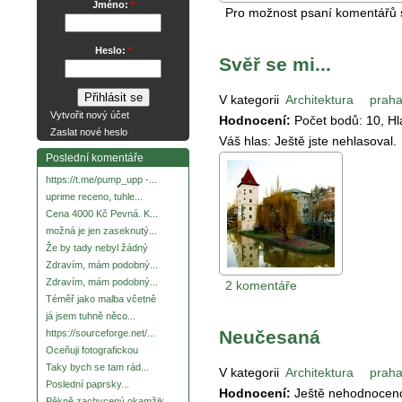
Jméno:
*
Pro možnost psaní komentářů
Heslo:
*
Svěř se mi...
V kategorii
Architektura
prah
Vytvořit nový účet
Hodnocení:
Počet bodů:
10
, H
Zaslat nové heslo
Váš hlas:
Ještě jste nehlasoval.
Poslední komentáře
https://t.me/pump_upp -...
uprime receno, tuhle...
Cena 4000 Kč Pevná. K...
možná je jen zaseknutý...
Že by tady nebyl žádný
Zdravím, mám podobný...
Zdravím, mám podobný...
2 komentáře
Téměř jako malba včetně
já jsem tuhně něco...
Neučesaná
https://sourceforge.net/...
Oceňuji fotografickou
Taky bych se tam rád...
V kategorii
Architektura
prah
Poslední paprsky...
Hodnocení:
Ještě nehodnocen
Pěkně zachycený okamžik.