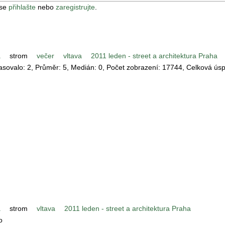
 se
přihlašte
nebo
zaregistrujte
.
a
strom
večer
vltava
2011 leden - street a architektura Praha
lasovalo:
2
, Průměr:
5
, Medián:
0
, Počet zobrazení:
17744
, Celková ús
a
strom
vltava
2011 leden - street a architektura Praha
o