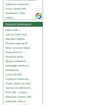
Zajímavá kompozice,...
Snad z jiného úhlu
Souhlasím s těmi
more
rybami...
Diskuzní konference
kabel USB s...
Jaký je rozdíl mezi...
Manuální objektiv
Přestal reagovat AF
Nelze vysunout blesk
PowerShot G3 -...
Skutečný počet...
Špatná světelnost -...
Nefunguje autofocus...
fototiskárna
Canon 5D MIV
Chyba pri nahravani...
chyba zápisu na kartu
Tamron 16-300mm f/3....
EOS 20D - systém....
Nástupce Canonu 30D
natáčanie videa s...