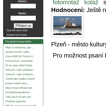
fotomotáž
koláž
Jméno:
*
Hodnocení:
Ještě 
Heslo:
*
Vytvořit nový účet
Zaslat nové heslo
Poslední komentáře
Plzeň - město kultu
https://t.me/pump_upp -...
uprime receno, tuhle...
Pro možnost psaní
Cena 4000 Kč Pevná. K...
možná je jen zaseknutý...
Že by tady nebyl žádný
Zdravím, mám podobný...
Zdravím, mám podobný...
Téměř jako malba včetně
já jsem tuhně něco...
https://sourceforge.net/...
Oceňuji fotografickou
Taky bych se tam rád...
Poslední paprsky...
Pěkně zachycený okamžik.