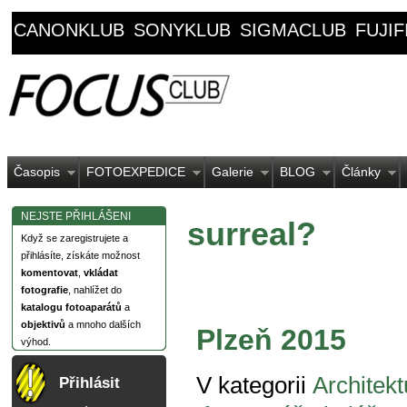
CANONKLUB
SONYKLUB
SIGMACLUB
FUJI
Časopis
FOTOEXPEDICE
Galerie
BLOG
Články
NEJSTE PŘIHLÁŠENI
surreal?
Když se zaregistrujete a
přihlásíte, získáte možnost
komentovat
,
vkládat
fotografie
, nahlížet do
katalogu fotoaparátů
a
objektivů
a mnoho dalších
Plzeň 2015
výhod.
V kategorii
Architekt
Přihlásit