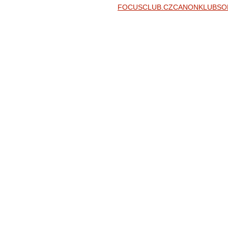
FOCUSCLUB.CZ
CANONKLUB
SO