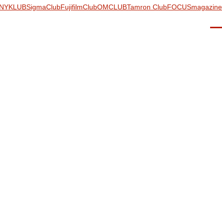
NYKLUB
SigmaClub
FujifilmClub
OMCLUB
Tamron Club
FOCUSmagazine
Men