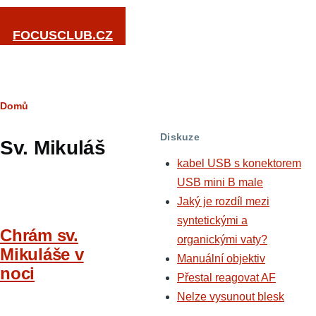
Přejít k hlavnímu obsahu
FOCUSCLUB.CZ
Drobečková
Domů
navigace
Diskuze
Sv. Mikuláš
kabel USB s konektorem
USB mini B male
Jaký je rozdíl mezi
syntetickými a
Chrám sv.
organickými vaty?
Mikuláše v
Manuální objektiv
noci
Přestal reagovat AF
Nelze vysunout blesk