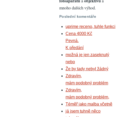
fotoaparátů
objektivů
a
a
mnoho dalších výhod.
Poslední komentáře
uprime receno, tuhle funkci
Cena 4000 Kč
Pevná.
K předání
možná je jen zaseknutý
nebo
Že by tady nebyl žádný
Zdravím,
mám podobný problém
Zdravím,
mám podobný problém,
Téměř jako malba včetně
já jsem tuhně něco