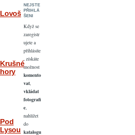
NEJSTE
PŘIHLÁ
Lovoš
ŠENI
Když se
zaregistr
ujete a
přihlásíte
, získáte
Krušné
možnost
hory
komento
vat
,
vkládat
fotografi
e
,
nahlížet
Pod
do
Lysou
katalogu