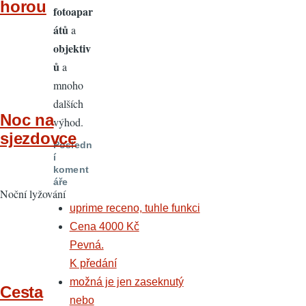
horou
fotoapar
átů
a
objektiv
ů
a
mnoho
dalších
Noc na
výhod.
sjezdovce
Posledn
í
koment
áře
Noční lyžování
uprime receno, tuhle funkci
Cena 4000 Kč
Pevná.
K předání
možná je jen zaseknutý
Cesta
nebo