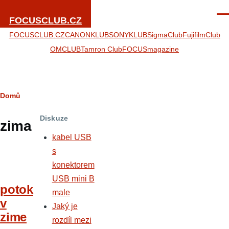
Přejít k hlavnímu obsahu
Men
FOCUSCLUB.CZ
FOCUSCLUB.CZ
CANONKLUB
SONYKLUB
SigmaClub
FujifilmClub
OMCLUB
Tamron Club
FOCUSmagazine
Drobečková
Domů
navigace
Diskuze
zima
kabel USB
s
konektorem
USB mini B
potok
male
v
Jaký je
zime
rozdíl mezi