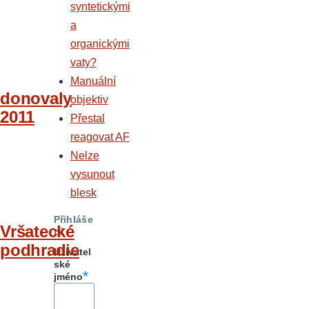
syntetickými
a
organickými
vaty?
Manuální
donovaly
objektiv
2011
Přestal
reagovat AF
Nelze
vysunout
blesk
Přihláše
Vršatecké
ní
podhradie
Uživatel
ské
jméno