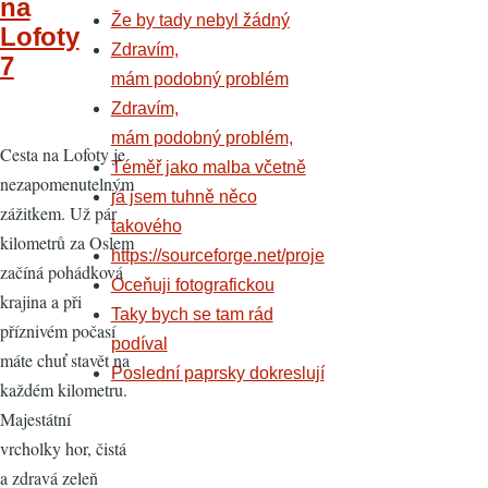
na
Že by tady nebyl žádný
Lofoty
Zdravím,
7
mám podobný problém
Zdravím,
mám podobný problém,
Cesta na Lofoty je
Téměř jako malba včetně
nezapomenutelným
já jsem tuhně něco
zážitkem. Už pár
takového
kilometrů za Oslem
https://sourceforge.net/proje
začíná pohádková
Oceňuji fotografickou
krajina a při
Taky bych se tam rád
příznivém počasí
podíval
máte chuť stavět na
Poslední paprsky dokreslují
každém kilometru.
Majestátní
vrcholky hor, čistá
a zdravá zeleň