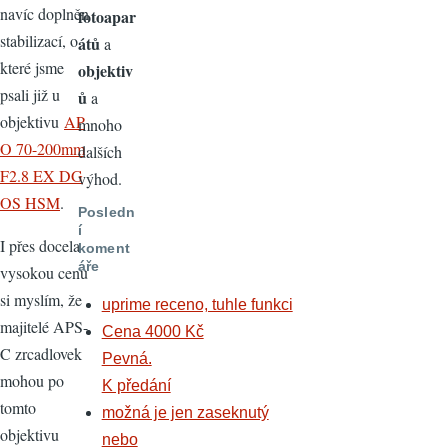
navíc doplněn
fotoapar
stabilizací, o
átů
a
které jsme
objektiv
psali již u
ů
a
objektivu
AP
mnoho
O 70-200mm
dalších
F2.8 EX DG
výhod.
OS HSM
.
Posledn
í
I přes docela
koment
áře
vysokou cenu
si myslím, že
uprime receno, tuhle funkci
majitelé APS-
Cena 4000 Kč
C zrcadlovek
Pevná.
mohou po
K předání
tomto
možná je jen zaseknutý
objektivu
nebo