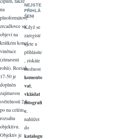
čipům, takže
NEJSTE
na
PŘIHLÁ
ŠENI
plnoformátové
zrcadlovce se
Když se
objeví na
zaregistr
krátkém konci
ujete a
vinětace
přihlásíte
(ztmavení
, získáte
rohů). Rozsah
možnost
17-50 je
komento
doplněn
vat
,
zajímavou
vkládat
světelností 2.8
fotografi
po na celém
e
,
rozsahu
nahlížet
objektivu.
do
Objektiv je
katalogu