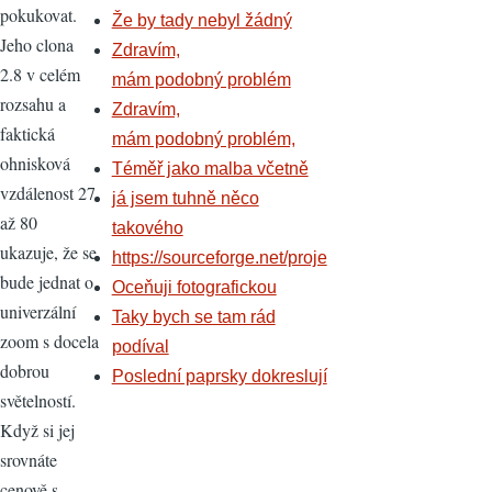
pokukovat.
Že by tady nebyl žádný
Jeho clona
Zdravím,
2.8 v celém
mám podobný problém
rozsahu a
Zdravím,
faktická
mám podobný problém,
ohnisková
Téměř jako malba včetně
vzdálenost 27
já jsem tuhně něco
až 80
takového
ukazuje, že se
https://sourceforge.net/proje
bude jednat o
Oceňuji fotografickou
univerzální
Taky bych se tam rád
zoom s docela
podíval
dobrou
Poslední paprsky dokreslují
světelností.
Když si jej
srovnáte
cenově s