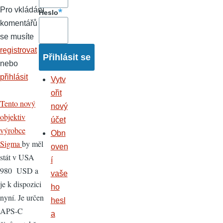
Pro vkládání
Heslo
komentářů
se musíte
registrovat
nebo
přihlásit
Vytv
ořit
Tento nový
nový
objektiv
účet
výrobce
Obn
Sigma
by měl
oven
stát v USA
í
980 USD a
vaše
je k dispozici
ho
nyní. Je určen
hesl
APS-C
a