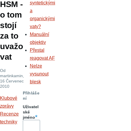
HSM -
syntetickými
a
o tom
organickými
stojí
vaty?
za to
Manuální
objektiv
uvažo
Přestal
vat
reagovat AF
Nelze
Od
vysunout
martinkamin
,
16 Červenec
blesk
2010
Přihláše
Klubové
ní
zprávy
Uživatel
ské
Recenze
jméno
techniky