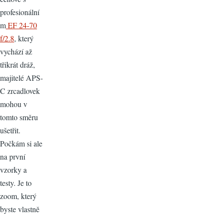
profesionální
m
EF 24-70
f/2.8
, který
vychází až
třikrát dráž,
majitelé APS-
C zrcadlovek
mohou v
tomto směru
ušetřit.
Počkám si ale
na první
vzorky a
testy. Je to
zoom, který
byste vlastně