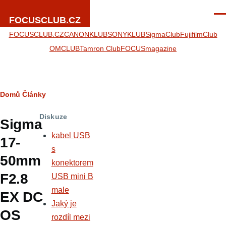
Přejít k hlavnímu obsahu
Men
FOCUSCLUB.CZ
FOCUSCLUB.CZ
CANONKLUB
SONYKLUB
SigmaClub
FujifilmClub
OMCLUB
Tamron Club
FOCUSmagazine
Drobečková
Domů
Články
navigace
Diskuze
Sigma
kabel USB
17-
s
50mm
konektorem
F2.8
USB mini B
male
EX DC
Jaký je
OS
rozdíl mezi