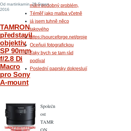
Od
martinkamin
, 29 Srpen
mám podobný problém,
2016
Téměř jako malba včetně
já jsem tuhně něco
TAMRON
takového
představil
https://sourceforge.net/proje
objektiv
Oceňuji fotografickou
SP 90mm
Taky bych se tam rád
f/2.8 Di
podíval
Macro
Poslední paprsky dokreslují
pro Sony
A-mount
Společn
ost
TAMR
ON