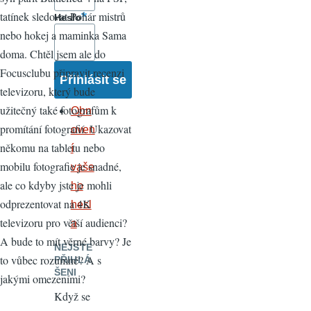
tatínek sledovat Pohár mistrů
Heslo
nebo hokej a maminka Sama
doma. Chtěl jsem ale do
Focusclubu připravit recenzi
televizoru, který bude
užitečný také fotografům k
Obn
promítání fotografií. Ukazovat
oven
někomu na tabletu nebo
í
mobilu fotografie je snadné,
vaše
ale co kdyby jste je mohli
ho
odprezentovat na 4K
hesl
televizoru pro větší audienci?
a
A bude to mít věrné barvy? Je
NEJSTE
to vůbec rozumné? A s
PŘIHLÁ
ŠENI
jakými omezeními?
Když se