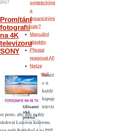
2017
syntetickými
a
Promítání
organickými
fotografií
vaty?
na 4K
Manuální
televizoru
objektiv
SONY
Přestal
reagovat AF
Nelze
vysunout
Jasněž
blesk
e si
každý
Přihláše
kupuje
ní
televiz
Uživatel
ské
or proto, aby děti mohly
jméno
sledoval Ledovou královnu,
syn pařit Battlefied 4 na PSP,