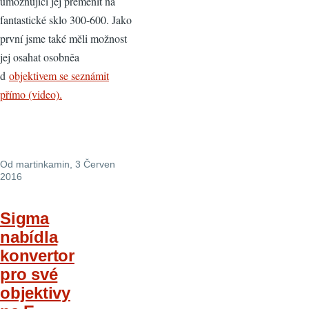
umožňující jej přeměnit na
fantastické sklo 300-600. Jako
první jsme také měli možnost
jej osahat osobněa
d
objektivem se seznámit
přímo (video).
Od
martinkamin
, 3 Červen
2016
Sigma
nabídla
konvertor
pro své
objektivy