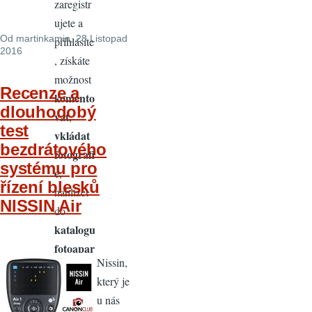
zaregistr
ujete a
Od
martinkamin
, 28 Listopad
přihlásíte
2016
, získáte
možnost
Recenze a
komento
dlouhodobý
vat
,
test
vkládat
bezdrátového
fotografi
systému pro
e
,
řízení blesků
nahlížet
NISSIN Air
do
katalogu
fotoapar
Nissin,
átů
a
který je
objektiv
u nás
ů
a