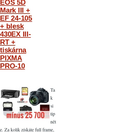
EOS 5D
Mark III +
EF 24-105
+ blesk
430EX III-
RT +
tiskárna
PIXMA
PRO-10
Ta
k
si
tip
nět
e. Za kolik získáte full frame,