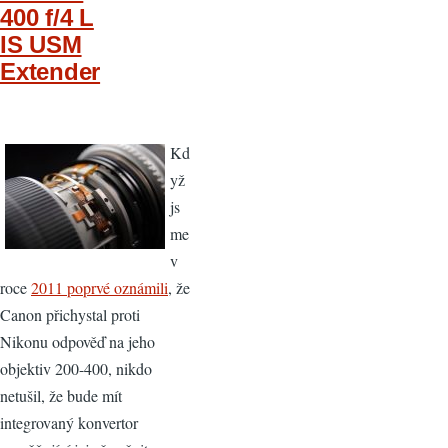
400 f/4 L
IS USM
Extender
Kd
yž
js
me
v
roce
2011 poprvé oznámili
, že
Canon přichystal proti
Nikonu odpověď na jeho
objektiv 200-400, nikdo
netušil, že bude mít
integrovaný konvertor