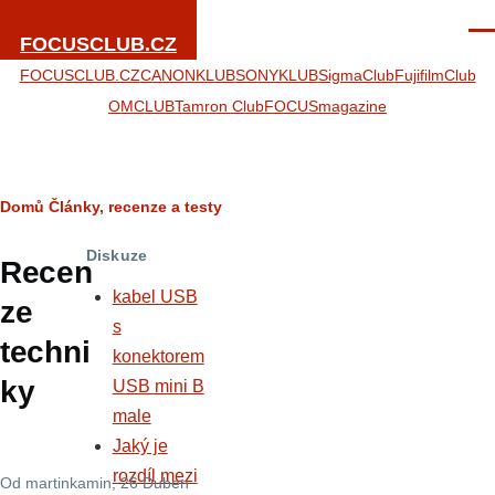
Přejít k hlavnímu obsahu
Men
FOCUSCLUB.CZ
FOCUSCLUB.CZ
CANONKLUB
SONYKLUB
SigmaClub
FujifilmClub
OMCLUB
Tamron Club
FOCUSmagazine
Drobečková
Domů
Články, recenze a testy
navigace
Diskuze
Recen
kabel USB
ze
s
techni
konektorem
ky
USB mini B
male
Jaký je
rozdíl mezi
Od
martinkamin
, 26 Duben