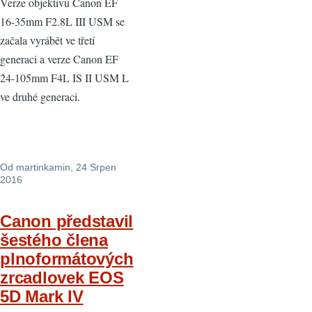
Verze objektivu Canon EF
16-35mm F2.8L III USM se
začala vyrábět ve třetí
generaci a verze Canon EF
24-105mm F4L IS II USM L
ve druhé generaci.
Od
martinkamin
, 24 Srpen
2016
Canon představil
šestého člena
plnoformátových
zrcadlovek EOS
5D Mark IV