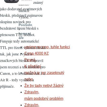
známý
mnoho
jako dodavatel systémových
dalších
blesků, představil zajímavou
výhod.
skupinu novinek pro
Posledn
bezdrátové řízení blesků s
í
koment
přenosem TTL hodnot.
áře
Funguje tedy automatické
uprime receno, tuhle funkci
TTL pro řízení výkonu blesků
Cena 4000 Kč
tak, jak jsme zvyklí u
Pevná.
značkových blesků. Připravil
K předání
jsem recenzi a test modelů pro
možná je jen zaseknutý
Canon, a to konkrétně Air 1 a
nebo
Air R - tedy vysílače a
Že by tady nebyl žádný
přijímače.
Zdravím,
mám podobný problém
Zdravím,