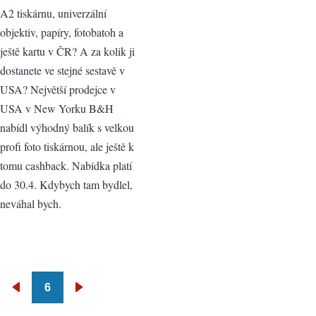
A2 tiskárnu, univerzální
objektiv, papíry, fotobatoh a
ještě kartu v ČR? A za kolik ji
dostanete ve stejné sestavě v
USA? Největší prodejce v
USA v New Yorku B&H
nabídl výhodný balík s velkou
profi foto tiskárnou, ale ještě k
tomu cashback. Nabídka platí
do 30.4. Kdybych tam bydlel,
neváhal bych.
6
Pagination
Předchozí
Následující
stránka
stránka