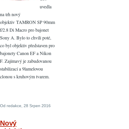
uvedla
na trh nový
objektiv TAMRON SP 90mm
f/2.8 Di Macro pro bajonet
Sony A. Bylo to chvíli poté,
co byl objektiv představen pro
bajonety Canon EF a Nikon
F. Zajímavý je zabudovanou
stabilizací a 9lamelovou
clonou s kruhovým tvarem.
Od
redakce
, 28 Srpen 2016
Nový