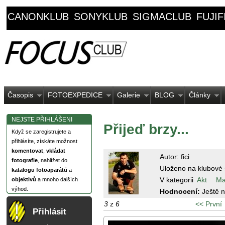
CANONKLUB
SONYKLUB
SIGMACLUB
FUJI
Časopis
FOTOEXPEDICE
Galerie
BLOG
Články
NEJSTE PŘIHLÁŠENI
Přijeď brzy...
Když se zaregistrujete a
přihlásíte, získáte možnost
komentovat
,
vkládat
Autor: fici
fotografie
, nahlížet do
Uloženo na klubové 
katalogu fotoaparátů
a
V kategorii
Akt
Ma
objektivů
a mnoho dalších
výhod.
Hodnocení:
Ještě 
3
z
6
<< První
Přihlásit