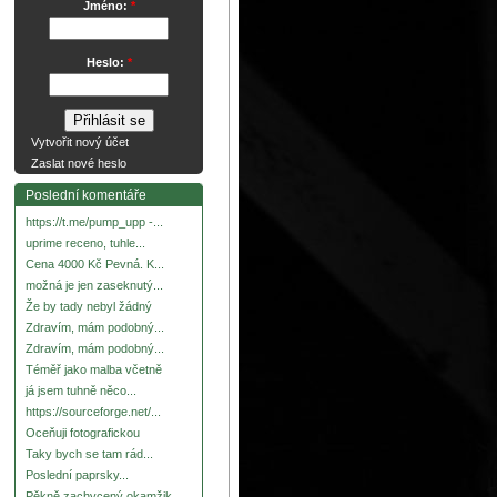
Jméno:
*
Heslo:
*
Vytvořit nový účet
Zaslat nové heslo
Poslední komentáře
https://t.me/pump_upp -...
uprime receno, tuhle...
Cena 4000 Kč Pevná. K...
možná je jen zaseknutý...
Že by tady nebyl žádný
Zdravím, mám podobný...
Zdravím, mám podobný...
Téměř jako malba včetně
já jsem tuhně něco...
https://sourceforge.net/...
Oceňuji fotografickou
Taky bych se tam rád...
Poslední paprsky...
Pěkně zachycený okamžik.