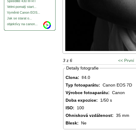
Speedlite 430 III-RT
Velmi pomalý start...
Vyměnit Canon EOS...
Jak se starat o...
objektívy na canon...
3
z
6
<< První
Detaily fotografie
Clona:
f/4.0
Typ fotoaparátu:
Canon EOS 7D
Výrobce fotoaparátu:
Canon
Doba expozice:
1/50 s
ISO:
100
Ohnisková vzdálenost:
35 mm
Blesk:
Ne