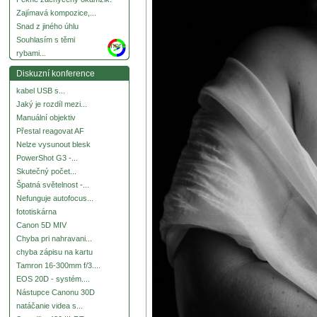
Zajímavá kompozice,...
Snad z jiného úhlu
Souhlasím s těmi
more
rybami...
Diskuzní konference
kabel USB s...
Jaký je rozdíl mezi...
Manuální objektiv
Přestal reagovat AF
Nelze vysunout blesk
PowerShot G3 -...
Skutečný počet...
Špatná světelnost -...
Nefunguje autofocus...
fototiskárna
Canon 5D MIV
Chyba pri nahravani...
chyba zápisu na kartu
Tamron 16-300mm f/3....
EOS 20D - systém....
Nástupce Canonu 30D
natáčanie videa s...