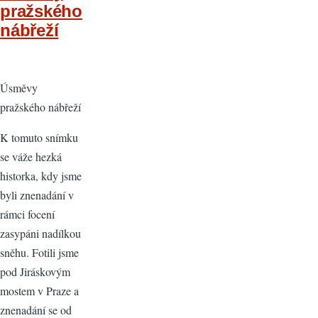
pražského
nábřeží
Úsměvy
pražského nábřeží
K tomuto snímku
se váže hezká
historka, kdy jsme
byli znenadání v
rámci focení
zasypáni nadílkou
sněhu. Fotili jsme
pod Jiráskovým
mostem v Praze a
znenadání se od