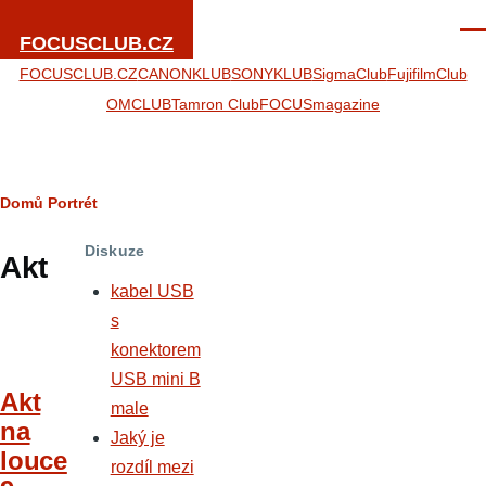
Přejít k hlavnímu obsahu
Men
FOCUSCLUB.CZ
FOCUSCLUB.CZ
CANONKLUB
SONYKLUB
SigmaClub
FujifilmClub
OMCLUB
Tamron Club
FOCUSmagazine
Drobečková
Domů
Portrét
navigace
Diskuze
Akt
kabel USB
s
konektorem
USB mini B
Akt
male
na
Jaký je
louce
rozdíl mezi