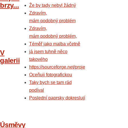
brzy...
Že by tady nebyl žádný
Zdravím,
mám podobný problém
Zdravím,
mám podobný problém,
Téměř jako malba včetně
V
já jsem tuhně něco
galerii
takového
https://sourceforge.net/proje
Oceňuji fotografickou
Taky bych se tam rád
podíval
Poslední paprsky dokreslují
Úsměvy