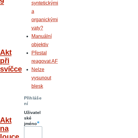
9
syntetickými
a
organickými
vaty?
Manuální
objektiv
Akt
Přestal
při
reagovat AF
svíčce
Nelze
vysunout
blesk
Přihláše
ní
Uživatel
ské
Akt
jméno
na
louce