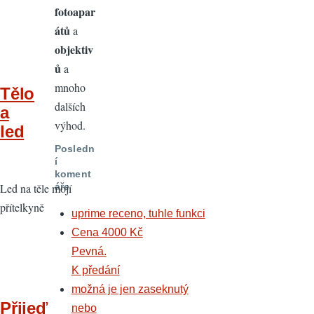
fotoapar
átů
a
objektiv
ů
a
mnoho
Tělo
dalších
a
výhod.
led
Posledn
í
koment
Led na těle mojí
áře
přítelkyně
uprime receno, tuhle funkci
Cena 4000 Kč
Pevná.
K předání
možná je jen zaseknutý
Přijeď
nebo