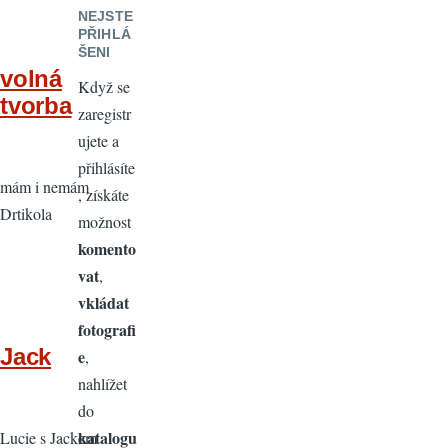
NEJSTE
PŘIHLÁ
ŠENI
volná
Když se
tvorba
zaregistr
ujete a
přihlásíte
mám i nemám
, získáte
Drtikola
možnost
komento
vat
,
vkládat
fotografi
Jack
e
,
nahlížet
do
katalogu
Lucie s Jackem