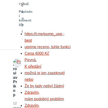
výhod.
ě
k
Posledn
í
u
koment
j
áře
i
https://t.me/pump_upp -
.
best
uprime receno, tuhle funkci
Cena 4000 Kč
Pevná.
Mi
K předání
ro
možná je jen zaseknutý
sl
av
nebo
Pr
Že by tady nebyl žádný
ik
o
Zdravím,
p
mám podobný problém
12
Zdravím,
years