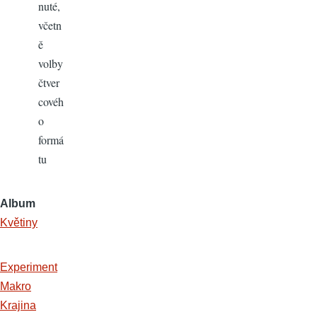
nuté,
včetn
ě
volby
čtver
covéh
o
formá
tu
Album
Květiny
Experiment
Makro
Krajina