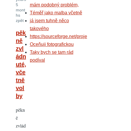
mám podobný problém,
5
mont
Téměř jako malba včetně
hs
já jsem tuhně něco
zpět
takového
pěk
https://sourceforge.net/proje
ně
Oceňuji fotografickou
zvl
Taky bych se tam rád
ádn
podíval
uté,
vče
tně
vol
by
pěkn
ě
zvlád