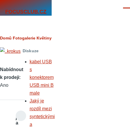
Přejít k hlavnímu obsahu
Men
FOCUSCLUB.CZ
Drobečková
Domů
Fotogalerie
Květiny
navigace
Diskuze
kabel USB
Nabídnout
s
k prodeji
konektorem
Ano
USB mini B
male
Jaký je
rozdíl mezi
syntetickými
jiv
a
a