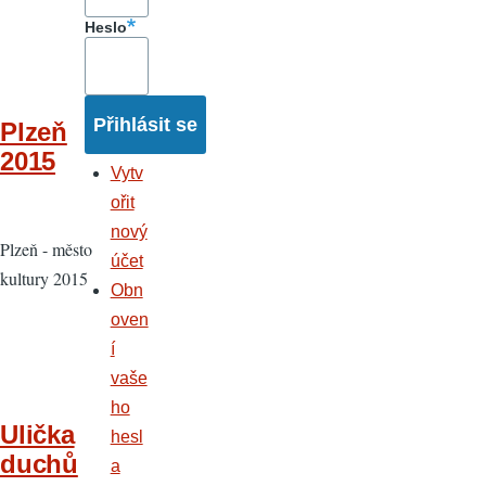
Heslo
Plzeň
2015
Vytv
ořit
nový
Plzeň - město
účet
kultury 2015
Obn
oven
í
vaše
ho
Ulička
hesl
duchů
a