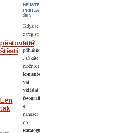
NEJSTE
PŘIHLÁ
ŠENI
Když se
zaregistr
ujete a
pěstované
přihlásíte
štěstí
, získáte
možnost
komento
vat
,
vkládat
fotografi
Len
e
,
tak
nahlížet
do
katalogu
moja