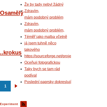
Že by tady nebyl žádný
Zdravím,
Osamělý
mám podobný problém
Zdravím,
mám podobný problém,
Téměř jako malba včetně
já jsem tuhně něco
takového
..krokus
https://sourceforge.net/proje
Oceňuji fotografickou
Taky bych se tam rád
podíval
Poslední paprsky dokreslují
1
Pagination
Následující
stránka
Experiment