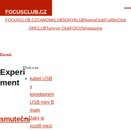
Přejít k hlavnímu obsahu
Men
FOCUSCLUB.CZ
FOCUSCLUB.CZ
CANONKLUB
SONYKLUB
SigmaClub
FujifilmClub
OMCLUB
Tamron Club
FOCUSmagazine
Drobečková
Domů
navigace
Diskuze
Experi
kabel USB
ment
s
konektorem
USB mini B
male
smuteční
Jaký je
rozdíl mezi