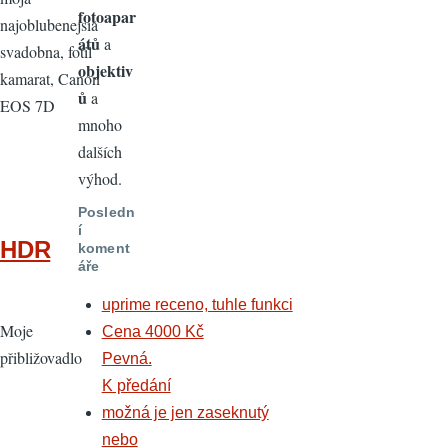
fotoapar
najoblubenejsia
átů
a
svadobna, fotil
objektiv
kamarat, Canon
ů
a
EOS 7D
mnoho
dalších
výhod.
Posledn
í
HDR
koment
áře
uprime receno, tuhle funkci
Moje
Cena 4000 Kč
přibližovadlo
Pevná.
K předání
možná je jen zaseknutý
nebo