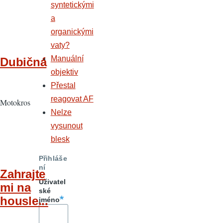
syntetickými
a
organickými
vaty?
Manuální
Dubičná
objektiv
Přestal
reagovat AF
Motokros
Nelze
vysunout
blesk
Přihláše
ní
Zahrajte
Uživatel
mi na
ské
housle...
jméno