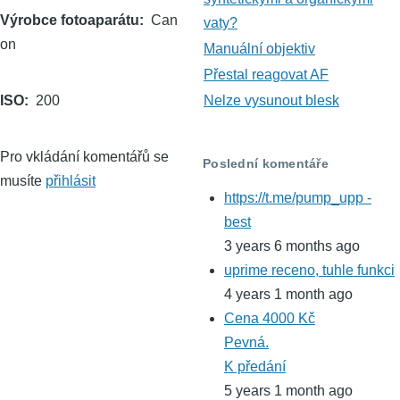
Výrobce fotoaparátu
Can
vaty?
on
Manuální objektiv
Přestal reagovat AF
ISO
200
Nelze vysunout blesk
Pro vkládání komentářů se
Poslední komentáře
musíte
přihlásit
https://t.me/pump_upp -
best
3 years 6 months ago
uprime receno, tuhle funkci
4 years 1 month ago
Cena 4000 Kč
Pevná.
K předání
5 years 1 month ago