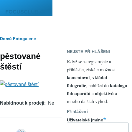
Přejít k hlavnímu obsahu
FOCUSCLUB.CZ
Drobečková
Domů
Fotogalerie
navigace
NEJSTE PŘIHLÁŠENI
pěstované
Když se zaregistrujete a
štěstí
přihlásíte, získáte možnost
komentovat
vkládat
,
fotografie
katalogu
, nahlížet do
fotoaparátů
objektivů
a
a
mnoho dalších výhod.
Nabídnout k prodeji
Ne
Přihlášení
Uživatelské jméno