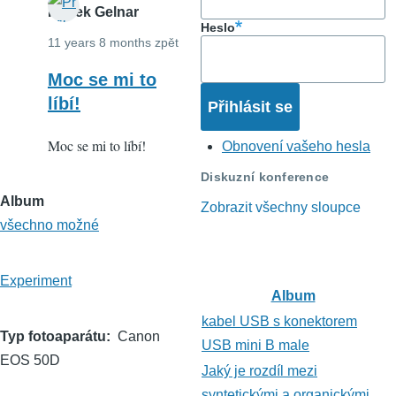
Radek Gelnar
Heslo
11 years 8 months zpět
Moc se mi to
líbí!
Moc se mi to líbí!
Obnovení vašeho hesla
Diskuzní konference
Album
Zobrazit všechny sloupce
všechno možné
Experiment
Album
kabel USB s konektorem
Typ fotoaparátu
Canon
USB mini B male
EOS 50D
Jaký je rozdíl mezi
syntetickými a organickými